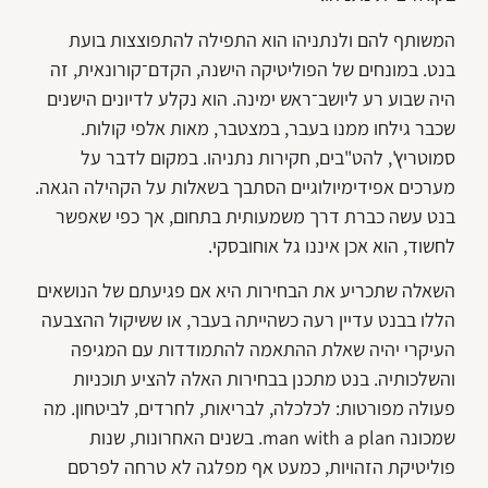
המשותף להם ולנתניהו הוא התפילה להתפוצצות בועת
בנט. במונחים של הפוליטיקה הישנה, הקדם־קורונאית, זה
היה שבוע רע ליושב־ראש ימינה. הוא נקלע לדיונים הישנים
שכבר גילחו ממנו בעבר, במצטבר, מאות אלפי קולות.
סמוטריץ', להט"בים, חקירות נתניהו. במקום לדבר על
מערכים אפידימיולוגיים הסתבך בשאלות על הקהילה הגאה.
בנט עשה כברת דרך משמעותית בתחום, אך כפי שאפשר
לחשוד, הוא אכן איננו גל אוחובסקי.
השאלה שתכריע את הבחירות היא אם פגיעתם של הנושאים
הללו בבנט עדיין רעה כשהייתה בעבר, או ששיקול ההצבעה
העיקרי יהיה שאלת ההתאמה להתמודדות עם המגיפה
והשלכותיה. בנט מתכנן בבחירות האלה להציע תוכניות
פעולה מפורטות: לכלכלה, לבריאות, לחרדים, לביטחון. מה
שמכונה man with a plan. בשנים האחרונות, שנות
פוליטיקת הזהויות, כמעט אף מפלגה לא טרחה לפרסם