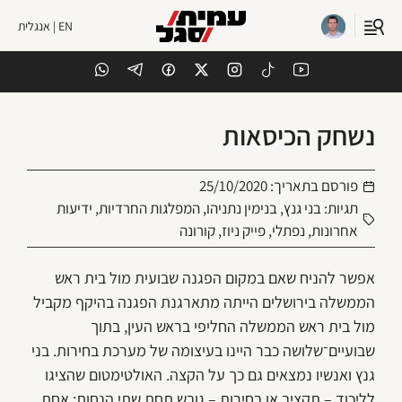
EN | אנגלית
נשחק הכיסאות
פורסם בתאריך:
25/10/2020
תגיות:
בני גנץ
,
בנימין נתניהו
,
המפלגות החרדיות
,
ידיעות
אחרונות
,
נפתלי
,
פייק ניוז
,
קורונה
אפשר להניח שאם במקום הפגנה שבועית מול בית ראש
הממשלה בירושלים הייתה מתארגנת הפגנה בהיקף מקביל
מול בית ראש הממשלה החליפי בראש העין, בתוך
שבועיים־שלושה כבר היינו בעיצומה של מערכת בחירות. בני
גנץ ואנשיו נמצאים גם כך על הקצה. האולטימטום שהציגו
לליכוד – תקציב או בחירות – גובש תחת שתי הנחות: אחת,