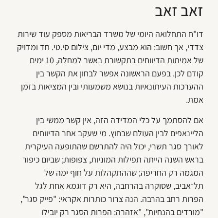
זאב זאב
דו"ח התחלואה היומי של משרד הבריאות מספק עוד שירות
צדדי, אך חשוב: הוא מבצע, מדי יום, צילום סי.טי. חד ומדויק
של אמיתות הדיווחים בתקשורת באשר למחלה, 10 ימים
קודם לכן. בפעם הראשונה אפשר לבחון את הקשר בין
ההערכות העיתונאיות בנושא משמעותי ובין המציאות בזמן
אמת.
אם להסתמך על כלי המדידה הזה, אין קשר ממשי בין
הליינאפים לבין העולם שבחוץ. מי שעקב אחר הדיווחים
לאורך סגר תשרי, יכול היה להתרשם שהתופעה העיקרית
בראש השנה הייתה תפילות המוניות, צפופות; שביום כיפור
המגמה רק החריפה; שההתקהלות על חוף ימה של
תל־אביב, שסוקרה בהרחבה, היא רק דוגמא אחת לגל
הפרות רחב בהרבה. הנה צרור כותרות אקראי: "פייק סגר",
"מורדים בהנחיות", "אזהרה: הפרות הסגר רק יובילו