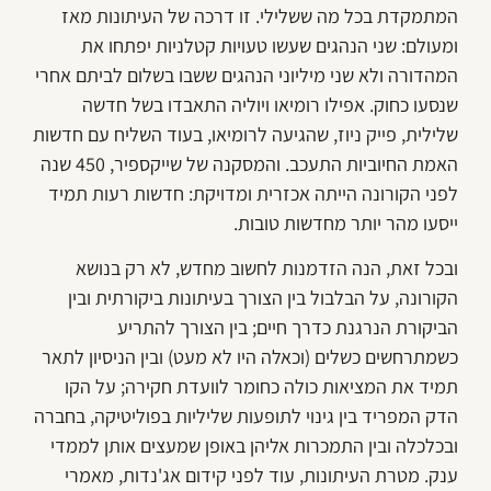
המתמקדת בכל מה ששלילי. זו דרכה של העיתונות מאז
ומעולם: שני הנהגים שעשו טעויות קטלניות יפתחו את
המהדורה ולא שני מיליוני הנהגים ששבו בשלום לביתם אחרי
שנסעו כחוק. אפילו רומיאו ויוליה התאבדו בשל חדשה
שלילית, פייק ניוז, שהגיעה לרומיאו, בעוד השליח עם חדשות
האמת החיוביות התעכב. והמסקנה של שייקספיר, 450 שנה
לפני הקורונה הייתה אכזרית ומדויקת: חדשות רעות תמיד
ייסעו מהר יותר מחדשות טובות.
ובכל זאת, הנה הזדמנות לחשוב מחדש, לא רק בנושא
הקורונה, על הבלבול בין הצורך בעיתונות ביקורתית ובין
הביקורת הנרגנת כדרך חיים; בין הצורך להתריע
כשמתרחשים כשלים (וכאלה היו לא מעט) ובין הניסיון לתאר
תמיד את המציאות כולה כחומר לוועדת חקירה; על הקו
הדק המפריד בין גינוי לתופעות שליליות בפוליטיקה, בחברה
ובכלכלה ובין התמכרות אליהן באופן שמעצים אותן לממדי
ענק. מטרת העיתונות, עוד לפני קידום אג'נדות, מאמרי