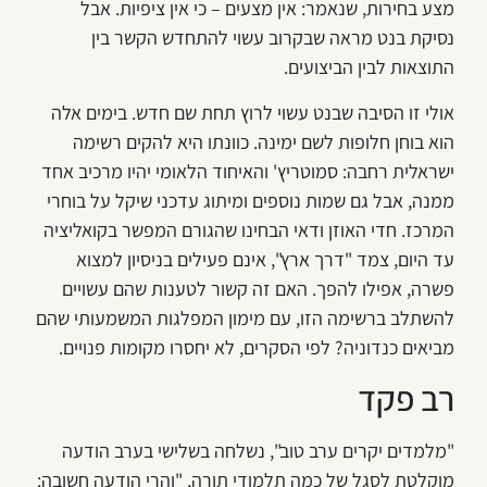
מצע בחירות, שנאמר: אין מצעים – כי אין ציפיות. אבל
נסיקת בנט מראה שבקרוב עשוי להתחדש הקשר בין
התוצאות לבין הביצועים.
אולי זו הסיבה שבנט עשוי לרוץ תחת שם חדש. בימים אלה
הוא בוחן חלופות לשם ימינה. כוונתו היא להקים רשימה
ישראלית רחבה: סמוטריץ' והאיחוד הלאומי יהיו מרכיב אחד
ממנה, אבל גם שמות נוספים ומיתוג עדכני שיקל על בוחרי
המרכז. חדי האוזן ודאי הבחינו שהגורם המפשר בקואליציה
עד היום, צמד "דרך ארץ", אינם פעילים בניסיון למצוא
פשרה, אפילו להפך. האם זה קשור לטענות שהם עשויים
להשתלב ברשימה הזו, עם מימון המפלגות המשמעותי שהם
מביאים כנדוניה? לפי הסקרים, לא יחסרו מקומות פנויים.
רב פקד
"מלמדים יקרים ערב טוב", נשלחה בשלישי בערב הודעה
מוקלטת לסגל של כמה תלמודי תורה, "והרי הודעה חשובה: