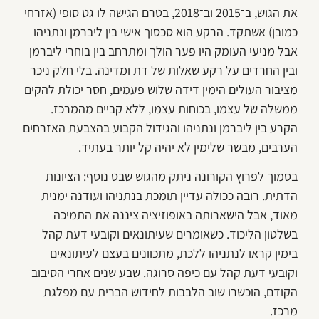
את הגוש, ב־2015 וב־2018, בטרם הגישה לו גט סופי (אזרחי
כמובן) אשתקד. הרקע הוא סכסוך אישי בין ליברמן ונתניהו
אבל מניעי העומק היו פער הולך ומתרחב בין בוחרי ליברמן
ובין החרדים על רקע שאלות של דת ומדינה. בלי חלק ניכר
מציבור העולים הימין דידה שלוש פעמים, חסר יכולת להקים
ממשלה של עצמו, בכוחות עצמו, ללא קביים מהמרכז.
הקרע בין ליברמן ונתניהו והגידול הקבוע בהצבעת האזרחים
הערבים, מבשר שלימין לא יהיה קל יותר בעתיד.
בסמוך לפרוץ הקורונה ניתק מהגוש שבט נוסף: הציונות
הדתית. רובה ככולה עדיין תומכת בנתניהו ועודנה ימנית
מאוד, אבל הישארותה באופוזיציה ציננה את התמיכה
בשלטון הליכוד. כשאומרים שעיתונאים וקובעי דעת קהל
בימין קראו לנתניהו ללכת, מתכוונים בעצם לעיתונאים
וקובעי דעת קהל עם כיפה סרוגה. שבע שנים אחרי הסיבוב
הקודם, הוכשרו שוב הלבבות לחידוש הברית עם מפלגת
מרכז.