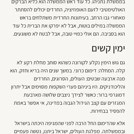
בממשלת נתניהו. כל עוד ראש הממשלה הוא כליא הברקים
האולטימטיבי לזעם האופוזיציה, החרדים יכולים להסתתר
מאחורי גבו הרחב. בעיתונות החרדית משתלחים בראש
הממשלה במילים בוטות, אבל לא יפרקו את הברית כל עוד
הוא בסביבה. הם אולי כפויי טובה, אבל לבטח לא משוגעים.
ימין קשים
גם גוש הימין נקלע לקורונה כשהוא סוחב מחלת רקע לא
קלה. המחלה: דימום כרוני. במשך שנים היה בריא וחזק. הוא
מנה ארבעה שבטים: העולים, הסרוגים, החרדים
והליכודניקים. היו ביניהם פערי השקפות מסוימים אבל יתרון
דמוגרפי ברור: כאשר לצידך ניצבים שלושה מארבעת
המגזרים עם קצב הגידול הגבוה במדינה, אי אפשר באמת
להפסיד בבחירות.
אלא שהדימום החל הרבה לפני שהמגיפה היכתה בישראל
ובממשלתה. מפלגת העולים, ישראל ביתנו, נטשה פעמיים