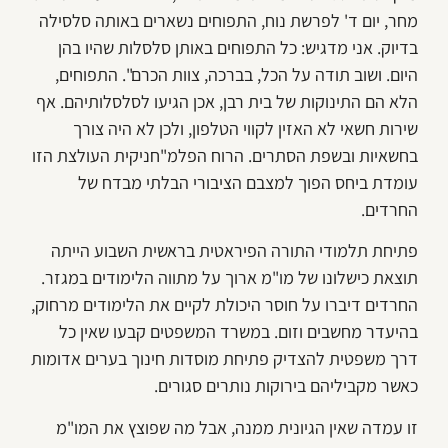
מחר, יום ד' לפרשת נוח, התפוחים נשארים באותה סלסילה
בדיוק. אני מדגיש: כל התפוחים באותן סלסלות שהיו בהן
היום. ושוב תודה על הכל, בברכה, צוות הכרם". התפוחים,
הלא הם התינוקות של בית רבן, אכן הגיעו לסלסלותיהם. אף
שירות חשאי לא האזין לקווי הטלפון, ולכן לא היה צורך
בחשאיות ובשפת הסתרים. הרוח הפלמ"חניקית העולצת הזו
עומדת ביחס הפוך למצבם הציבורי הבלתי מבדח של
החרדים.
פתיחת תלמודי התורה הפיראטית בראשית השבוע הייתה
תוצאת כישלונו של מו"מ ארוך על מתווה הלימודים במגזר.
החרדים דיברו על חוסר היכולת לקיים את הלימודים מרחוק,
בהיעדר מחשבים וזום. במשרד המשפטים קבעו שאין כל
דרך משפטית להצדיק פתיחת מוסדות חינוך בערים אדומות
כאשר מקביליהם בירוקות נותרים סגורים.
זו עמדה שאין הגיונית ממנה, אבל מה שפוצץ את המו"מ