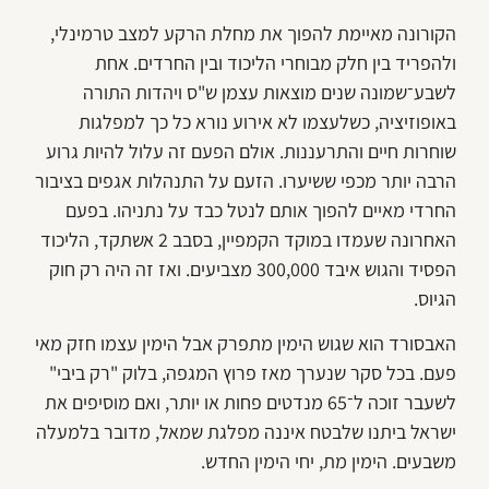
הקורונה מאיימת להפוך את מחלת הרקע למצב טרמינלי,
ולהפריד בין חלק מבוחרי הליכוד ובין החרדים. אחת
לשבע־שמונה שנים מוצאות עצמן ש"ס ויהדות התורה
באופוזיציה, כשלעצמו לא אירוע נורא כל כך למפלגות
שוחרות חיים והתרעננות. אולם הפעם זה עלול להיות גרוע
הרבה יותר מכפי ששיערו. הזעם על התנהלות אגפים בציבור
החרדי מאיים להפוך אותם לנטל כבד על נתניהו. בפעם
האחרונה שעמדו במוקד הקמפיין, בסבב 2 אשתקד, הליכוד
הפסיד והגוש איבד 300,000 מצביעים. ואז זה היה רק חוק
הגיוס.
האבסורד הוא שגוש הימין מתפרק אבל הימין עצמו חזק מאי
פעם. בכל סקר שנערך מאז פרוץ המגפה, בלוק "רק ביבי"
לשעבר זוכה ל־65 מנדטים פחות או יותר, ואם מוסיפים את
ישראל ביתנו שלבטח איננה מפלגת שמאל, מדובר בלמעלה
משבעים. הימין מת, יחי הימין החדש.