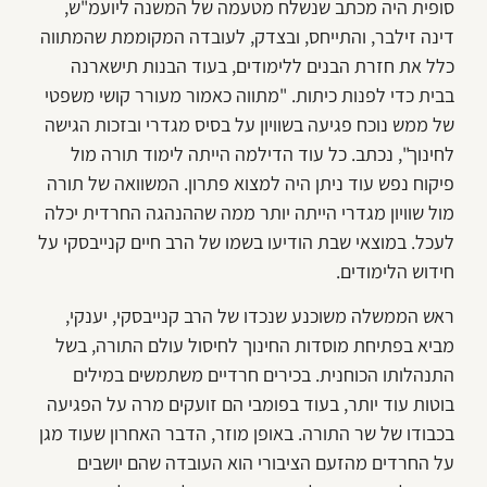
סופית היה מכתב שנשלח מטעמה של המשנה ליועמ"ש,
דינה זילבר, והתייחס, ובצדק, לעובדה המקוממת שהמתווה
כלל את חזרת הבנים ללימודים, בעוד הבנות תישארנה
בבית כדי לפנות כיתות. "מתווה כאמור מעורר קושי משפטי
של ממש נוכח פגיעה בשוויון על בסיס מגדרי ובזכות הגישה
לחינוך", נכתב. כל עוד הדילמה הייתה לימוד תורה מול
פיקוח נפש עוד ניתן היה למצוא פתרון. המשוואה של תורה
מול שוויון מגדרי הייתה יותר ממה שההנהגה החרדית יכלה
לעכל. במוצאי שבת הודיעו בשמו של הרב חיים קנייבסקי על
חידוש הלימודים.
ראש הממשלה משוכנע שנכדו של הרב קנייבסקי, יענקי,
מביא בפתיחת מוסדות החינוך לחיסול עולם התורה, בשל
התנהלותו הכוחנית. בכירים חרדיים משתמשים במילים
בוטות עוד יותר, בעוד בפומבי הם זועקים מרה על הפגיעה
בכבודו של שר התורה. באופן מוזר, הדבר האחרון שעוד מגן
על החרדים מהזעם הציבורי הוא העובדה שהם יושבים