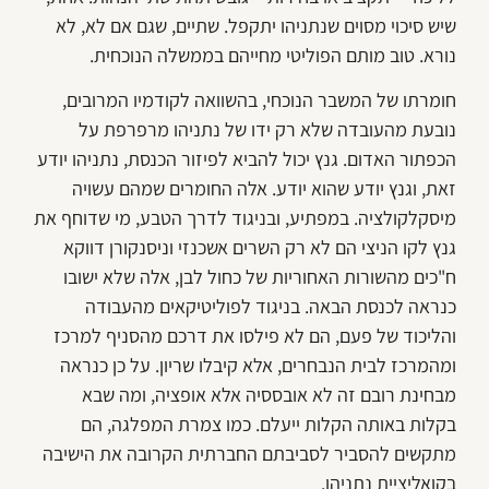
שיש סיכוי מסוים שנתניהו יתקפל. שתיים, שגם אם לא, לא
נורא. טוב מותם הפוליטי מחייהם בממשלה הנוכחית.
חומרתו של המשבר הנוכחי, בהשוואה לקודמיו המרובים,
נובעת מהעובדה שלא רק ידו של נתניהו מרפרפת על
הכפתור האדום. גנץ יכול להביא לפיזור הכנסת, נתניהו יודע
זאת, וגנץ יודע שהוא יודע. אלה החומרים שמהם עשויה
מיסקלקולציה. במפתיע, ובניגוד לדרך הטבע, מי שדוחף את
גנץ לקו הניצי הם לא רק השרים אשכנזי וניסנקורן דווקא
ח"כים מהשורות האחוריות של כחול לבן, אלה שלא ישובו
כנראה לכנסת הבאה. בניגוד לפוליטיקאים מהעבודה
והליכוד של פעם, הם לא פילסו את דרכם מהסניף למרכז
ומהמרכז לבית הנבחרים, אלא קיבלו שריון. על כן כנראה
מבחינת רובם זה לא אובססיה אלא אופציה, ומה שבא
בקלות באותה הקלות ייעלם. כמו צמרת המפלגה, הם
מתקשים להסביר לסביבתם החברתית הקרובה את הישיבה
בקואליציית נתניהו.