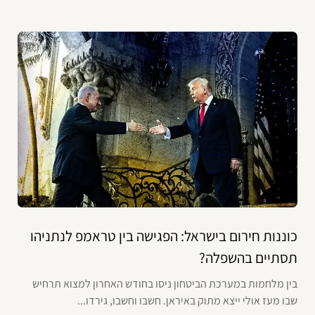
כוננות חירום בישראל: הפגישה בין טראמפ לנתניהו
תסתיים בהשפלה?
בין מלחמות במערכת הביטחון ניסו בחודש האחרון למצוא תרחיש
שבו מעז אולי ייצא מתוק באיראן. חשבו וחשבו, גירדו...