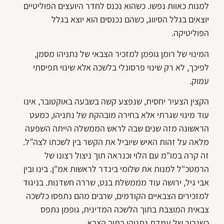
למנות כאוות נפשו. כשהוא נכנס לחדר היועצים הפוליטיים
יוצאים בגלל הסיווג, כשהם נכנסים הוא יוצא בגלל
הפוליטיקה.
המינוי של רומן גופמן למזכיר הצבאי של נתניהו מסמן,
לפיכך, לא רק שינוי פרסונלי בלשכה אלא שינוי תפיסתי
עמוק.
הקצין הצעיר יחסית, שנפצע קשה בשבעה באוקטובר, אינו
עוד מינוי שגרתי אלא בחירה מובהקת של נתניהו, כמעט
הראשונה מזה שנים שבה לראש הממשלה הייתה השפעה
מלאה על זהות האיש שיוביל את הקשר בין לשכתו לצה”ל.
זה קרה במו"מ עם הלוי וכנראה תוך ניצול רצונו של
הרמטכ"ל למנות את שלומי בינדר לראשות אמ"ן. בינו ובין
אבי גיל, ירושה עוד מממשלת בנט, שררה חשדנות. בניגוד
למזכירים הצבאיים הקודמים, שרבים מהם נתפסו כלשכה
צבאית המוצבת בתוך הלשכה המדינית, גופמן נתפס
כשגריר של עמדת נתניהו בתוך הצבא.