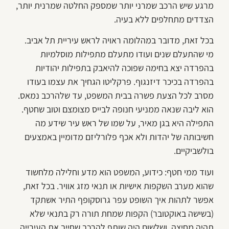
מרגע שיש הרכב שמרני יותר שמספק החלטה שמרנית יותר,
הצדדים מתחלפים ללא בעיה.
בכל זאת, מדובר במהלומה ראויה לראש עיריית תל אביב.
מי שהתעלם שנים ועודו מתעלם מתפילות מוסלמיות
בהפרדה יצא בחימה שפוכה להיאבק בתפילות יהודיות
בהפרדה בכיכר דיזנגוף. פרקליטו הגחיך את עצמו בעודו
מסרב לכל הצעת פשרה בבית המשפט, עד שלהרכב נמאס.
הוא ליבה שנאה ממניעי חנופה לבייס מצומצם וטוב שחטף.
התפילה היא בגן מאיר, על שמו של ראש עיר שידע מה
חשיבותה של יהדות ולא אכף פלורליזם מדומיין באמצעים
בולשביקיים.
ועוד ממי חטף: כידוע, המשפט הוא מדע וחלילה מלחשוד
שהוא מערב השקפות אישיות או תנאי מזג אוויר. בכל זאת,
אפשר לתהות איך השופט עפר גרוסקופף התיר אשתקד
(בשישה באוקטובר) הקפות שמחת תורה רק בתנאי שלא
תהיה מחיצה, ושלשום היה שותף להרכב שחייב את העירייה