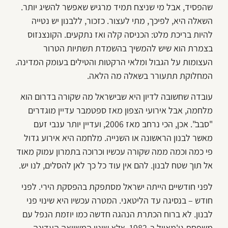
שהפסיד, אבל מי שניצח תמיד מרגיש שאפשר להשיג יותר.
השאלה היא, לפיכך, מתי לעצור. כזכור, ללבנון יש נטייה
להיות בריכת מלט: הכניסה קלה ואז נתקעים. הקונצנזוס
בצמרת הוא שיש להמשיך בהשמדת תשתיות הטרור
העצומות על הגבול ומלאי הרקטות והטילים בעומק המדינה.
המחלוקת תתעורר בשאלה מה הלאה.
עובדה שחשובה לדיון היא שבישראל מה שקורה בדרום הוא
מלחמה, אבל אירועי הצפון מאז ספטמבר עדיין מוגדרים
"סבב". אכן, הכי נרחב מאז 2006, ועדיין יותר ענבי זעם
מאשר לבנון הראשונה או השנייה. מלחמה היא אירוע גדול
פי כמה וכמה ממה שקורה עכשיו וכרוכה בתמרון עמוק מאוד
אל תוך שטח לבנון. להם אין עוד כל כך לאן להסלים, לנו יש.
לפני חודשיים הייתה ישראל מסתפקת בהפסקת הירי. לפני
חודש – בנסיגה עד הליטאני. המטרה עכשיו היא שינוי פני
לבנון. לא ברוח הכתרת הנהגה חדשה כמו יוזמת הנפל עם
משפחת גו'מאייל ב-1982, אלא שינוי המשוואה העדינה