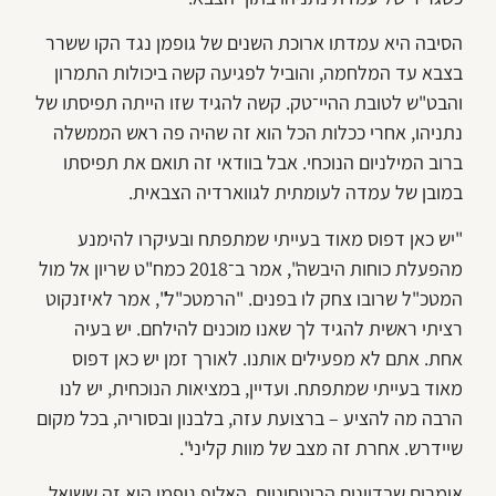
הסיבה היא עמדתו ארוכת השנים של גופמן נגד הקו ששרר
בצבא עד המלחמה, והוביל לפגיעה קשה ביכולות התמרון
והבט"ש לטובת ההיי־טק. קשה להגיד שזו הייתה תפיסתו של
נתניהו, אחרי ככלות הכל הוא זה שהיה פה ראש הממשלה
ברוב המילניום הנוכחי. אבל בוודאי זה תואם את תפיסתו
במובן של עמדה לעומתית לגווארדיה הצבאית.
"יש כאן דפוס מאוד בעייתי שמתפתח ובעיקרו להימנע
מהפעלת כוחות היבשה", אמר ב־2018 כמח"ט שריון אל מול
המטכ"ל שרובו צחק לו בפנים. "הרמטכ"ל", אמר לאיזנקוט
רציתי ראשית להגיד לך שאנו מוכנים להילחם. יש בעיה
אחת. אתם לא מפעילים אותנו. לאורך זמן יש כאן דפוס
מאוד בעייתי שמתפתח. ועדיין, במציאות הנוכחית, יש לנו
הרבה מה להציע – ברצועת עזה, בלבנון ובסוריה, בכל מקום
שיידרש. אחרת זה מצב של מוות קליני".
אומרים שבדיונים הביטחוניים, האלוף גופמן הוא זה ששואל