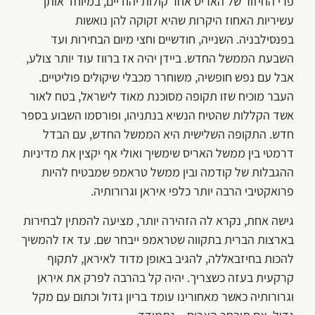
פרי החיזור של האריס אחר קולות יהודיים, במיוחד אותן
עשיריות האחוז היקרות שהיא זקוקה להן נואשות
בפנסילבניה. השנייה, חודשיים וחצי מיום הבחירות ועד
השבעת הממשל החדש. ביידן יהיה אז ברווז עוד יותר צולע,
אבל עם נפש חופשיה, משוחרר מכבלי שיקולים פוליטיים.
העבר מוכיח שזו תקופה מסוכנת מאוד לישראל, בטח לאור
אשד הקללות שהטיח הנשיא בנתניהו, ופורסמו השבוע בספר
חדש. התקופה השלישית היא הממשל החדש, עם הבדל
דרמטי בין ממשל האריס שימשיך ואולי אף יקצין את מדיניות
ההגבלות של קודמה ובין ממשל טראמפ שמבטיח להיות
פרואקטיבי הרבה יותר כלפי איראן וגרורותיה.
גישה אחת, נקרא לה הזהירה יותר, מציעה להמתין לבחירות
בארצות הברית בתקווה שטראמפ ייבחר שם. עד אז להמשיך
להכות בחיזבאללה, להגיב באופן מדוד לאיראן, לתקוף
קרקעית בעזה כשצריך. יהיה קל בהרבה לפרק את איראן
וגרורותיה כאשר מאחורינו עומד בריון גדול וכתום עם מקל