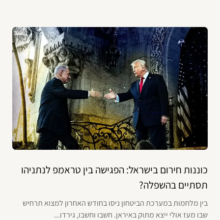
כוננות חירום בישראל: הפגישה בין טראמפ לנתניהו
תסתיים בהשפלה?
בין מלחמות במערכת הביטחון ניסו בחודש האחרון למצוא תרחיש
שבו מעז אולי ייצא מתוק באיראן. חשבו וחשבו, גירדו...