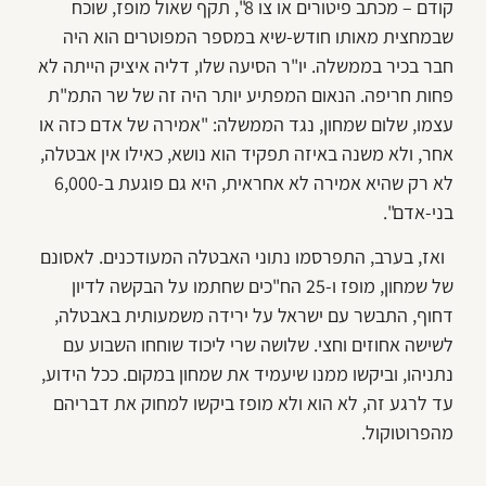
קודם – מכתב פיטורים או צו 8", תקף שאול מופז, שוכח
שבמחצית מאותו חודש-שיא במספר המפוטרים הוא היה
חבר בכיר בממשלה. יו"ר הסיעה שלו, דליה איציק הייתה לא
פחות חריפה. הנאום המפתיע יותר היה זה של שר התמ"ת
עצמו, שלום שמחון, נגד הממשלה: "אמירה של אדם כזה או
אחר, ולא משנה באיזה תפקיד הוא נושא, כאילו אין אבטלה,
לא רק שהיא אמירה לא אחראית, היא גם פוגעת ב-6,000
בני-אדם".
ואז, בערב, התפרסמו נתוני האבטלה המעודכנים. לאסונם
של שמחון, מופז ו-25 הח"כים שחתמו על הבקשה לדיון
דחוף, התבשר עם ישראל על ירידה משמעותית באבטלה,
לשישה אחוזים וחצי. שלושה שרי ליכוד שוחחו השבוע עם
נתניהו, וביקשו ממנו שיעמיד את שמחון במקום. ככל הידוע,
עד לרגע זה, לא הוא ולא מופז ביקשו למחוק את דבריהם
מהפרוטוקול.