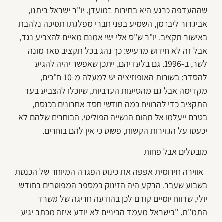
שההעדפה כרגע היא בחירות במועדן. יו"ר ישראל ביתנו,
אביגדור ליברמן, השמיע בפני חברי מפלגתו תמיכה נלהבת
באישור תקציב. יו"ר ש"ס אלי ישי אמנם מאיים להצביע נגד,
אבל זה לא חידוש מרעיש: כך נהג בכל תקציב מאז מונה
לשר, ב-1996. גם בלעדיהם, ייתכן שאפשר יהיה להגיע
להסדר: בשורות האופוזיציה יש למעלה מ-10 ח"כים,
מקדימה אבל גם מהסיעות הערביות, שיוכלו להצביע בעד
התקציב כדי להרוויח כמה חודשי חסד אחרונים בכנסת,
בטרם ייעלמו אל תהום הנשייה הפוליטי. הבוחרים שלהם לא
יכעסו על הגזירות הקשות, פשוט כי אין להם בוחרים.
מובטלים אבל פחות
אווירה חירומית אפפה את כינוס הפגרה המיוחד של הכנסת
בשבוע שעבר. הרקע היה הזינוק במספר המפוטרים בחודש
יולי, שדווח יומיים קודם לכן בהודעה חריגה של משרד
התמ"ת. "בישראל מעמד הביניים לא יודע איזה מכתב יגיע