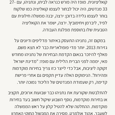
קואליציונית. מופז היה פורש כנראה לביתו, ונתניהו, עם 27-
33 מנדטים, היה יכול לבחור לעצמו קואליציה כמו שלקוח
בוחר לעצמו גלידה בדוכן: ירצה, יבנה ממשלה חילונית עם
לפיד, ליברמן ויחימוביץ'. ירצה, ישמר את הקואליציה
הטבעית שלו בתוספת מפלגת העבודה.
במקום זה, נתניהו התעסק באיתור מדליפים ודיונים על
גזירות 2013. יותר מדי פופולאריות כבר לא תצא משם.
מאלף להיזכר בנאום הקדמת הבחירות של נתניהו מחודש
מאי, יממה לפני הברית הלילית עם מופז: "מדינת ישראל
זקוקה ליציבות, אבל כדי לייצר כזו צריך בחירות מוקדמות
ומהירות". הנימוקים האלה עדיין תקפים גם אחרי פרישת
קדימה, רק שעמודת המנדטים של הליכוד נמוכה יותר.
להתלבטות שקורעת את נתניהו כבר שבועות ארוכים, תקציב
או בחירות מוקדמות, נוסף השבוע שיקול חשוב בעד בחירות
מוקדמות. ההחלטה שלא להטיל קלון על ראש הממשלה
לשעבר, אהוד אולמרט, מסירה את המכשול החוקי האחרון