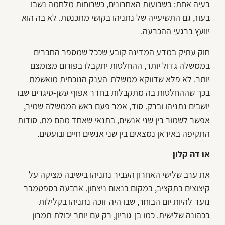
בעיה אחת: בשבועות האחרונים, כשרוחות מלחמה נשבו
בעוז, גם התשיעייה של נתניהו בקושי מתכנסת. לא בה הוא
יוועץ ברגעי ההכרעה.
חוק עתיק במדע המדינה קובע שככל שמספר החברים
בממשלה גדול יותר, ההחלטות יתקבלו בפורום מצומצם
יותר. לא פלא שדווקא ממשלת-הענק הנוכחית מואשמת
בכך שההחלטות בה מתקבלות בחדר אפוף עשן-סיגרים שבו
יושבים נתניהו וברק. סוד, אמר פעם ראש הממשלה שמיר,
אפשר לשמור בין שני אנשים, בתנאי שאחד מהם מת. סודות
התקיפה באיראן נמצאים בין שני אנשים חיים ובועטים.
או דה קלון
את ערב שלישי האחרון העביר נתניהו בישיבה מציקה על
קיצוצים בתקציב, במקום בנאום ניצחון. ארבעה בספטמבר
נועד להיות יום הבוחר, שבו היה זוכה נתניהו בקלילות
בכהונה שלישית. כמו בן-גוריון, רק עם יותר יכולת תמרון