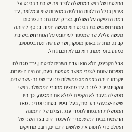
החלטתו של ראש הממשלה לפזר את ישיבת הקבינט על
איראן בגלל הדלפות הודלפה במהירות שיא ובמלואה, עד
רמת הדפיקה על השולחן. בצדק זעם נתניהו. פרסום
המתרחש בישיבת קבינט הוא מעשה חמור, בנוסף להיותה
מעשה פלילי. שר שמספר לעיתונאי על המתרחש בישיבת
קבינט מתנהג באופן מופקר, ושר שעושה זאת בסמסים,
כמעט בזמן אמת, הוא גם לא חכם גדול.
אבל הקבינט, הלא הוא ועדת השרים לביטחון, ירד מגדולתו
מסיבות שונות לגמרי מאשר פטפטת. פעם, זה היה ה-פורום.
יוקרתו הייתה בצמצומו: ממשלות מנו עד שמונה-עשר שרים,
והקבינט יכול למנות עד מחצית מחברי הממשלה. ראשי
ממשלה בעבר לא הקפידו למלא את המכסה, וכך היו
שישה-שבעה יודעי סוד, בעלי ניסיון בטחוני ומדיני. מאז
הממשלות התנפחו לממדי ענק. הצלם של התמונה
הרשמית בבית הנשיא צריך להיעמד היום בצד השני של
האולם כדי לתפוס את שלושים החברים, רובם מחזיקים