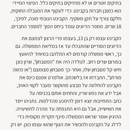
בתיקים זוטרים או לא מחזיקים בתיקים כלל. הפיצוי המיידי
הוא כמובן חברות בקבינט. כדי לעקוף את המגבלה החוקית,
חלקם צורף על תקן משקיף. הקבינט הנוכחי מונה, לפיכך,
18 שרים. מספר הדיונים עומד ביחס הפוך למספר החברים.
הקבינט עצמו רק בן 13, בעצמו פרי הרצון לצמצם את
הדיונים הסודיים שהתנהלו עד אז במליאת הממשלה. גם
כך, ראשי ממשלה קודמים לא התלהבו במיוחד להיוועץ
בפורום שרים רחב. לגולדה היה את "המטבחון", שרון כונן
חיש-קל מטבחון שלו, ואחר-כך מטבחון מצומצם ("או מזווה
מורחב", התבדחו אז בלשכתו). אולמרט אמנם כינס את
הקבינט להחלטה על מבצע מתוקשר מעבר לקווי האויב,
אבל ידע את נפש שריו, והחתים אותם בכניסה על
כתב-התחייבות יוצא דופן להימנע מהדלפות. נתניהו ייסד
את השישייה, אבל גם היא התנפחה עד מהרה לתשיעייה.
ההיגיון אומר שראש הממשלה מינף תקרית מקומית כדי
לדלג על הקבינט ולהכשיר את הגוף שהוא עצמו כונן. יש רק