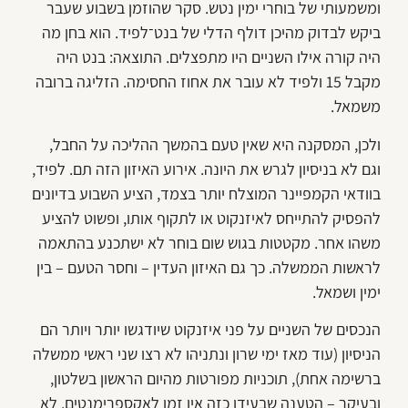
ומשמעותי של בוחרי ימין נטש. סקר שהוזמן בשבוע שעבר
ביקש לבדוק מהיכן דולף הדלי של בנט־לפיד. הוא בחן מה
היה קורה אילו השניים היו מתפצלים. התוצאה: בנט היה
מקבל 15 ולפיד לא עובר את אחוז החסימה. הזליגה ברובה
משמאל.
ולכן, המסקנה היא שאין טעם בהמשך ההליכה על החבל,
וגם לא בניסיון לגרש את היונה. אירוע האיזון הזה תם. לפיד,
בוודאי הקמפיינר המוצלח יותר בצמד, הציע השבוע בדיונים
להפסיק להתייחס לאיזנקוט או לתקוף אותו, ופשוט להציע
משהו אחר. מקטטות בגוש שום בוחר לא ישתכנע בהתאמה
לראשות הממשלה. כך גם האיזון העדין – וחסר הטעם – בין
ימין ושמאל.
הנכסים של השניים על פני איזנקוט שיודגשו יותר ויותר הם
הניסיון (עוד מאז ימי שרון ונתניהו לא רצו שני ראשי ממשלה
ברשימה אחת), תוכניות מפורטות מהיום הראשון בשלטון,
ובעיקר – הטענה שבעידן כזה אין זמן לאקספרימנטים. לא