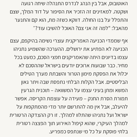
האוטובוס, אבל בין הנהג לנדרס התנהלה שיחה רגועה
ושקטה. למאזינים זה הזכיר את הסיפור על דוד המלך, שצם
והתפלל על בנו החולה. דווקא כשזה מת, הוא קם והתנער
מהאבל: "למה זה אני צם? האוכל להשיבו עוד?״
אף שממדי הכניעה האמריקנית עוצרי נשימה בהיקפם, עצם
הכניעה לא הפתיע את ירושלים. ההערכה שהשמיע נתניהו
עצמו בדיונים היתה שהאמריקנים חפצי הסכם, כמעט בכל
מחיר. כבר שבועות ארוכים יודעים בישראל שההסכם לא
יכלול את הפסקת מימון הטרור והשבתת מערך הטילים
הבליסטיים. אבל הקלות הבלתי נתפסת שבה ויתר גאון
המשא ומתן בעיני עצמו על המשוואה – תוכנית הגרעין
תמורת הסרת החנק – מעידה על עוצמת הקריסה. אפשר
להיעלב, אבל אין מה להתרשם יותר מדי מהמתקפות על
ישראל ועל נתניהו שהתלוו למהלך. זו רק ההצדקה הרטורית
למהלך העיקרי, שהוא קיפול האירוע תוך הפצצה רטורית
בלתי פוסקת על כל מי שנתפס כמפריע.