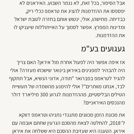
אבל הסיפור, בכל זאת, לא נגמר השבוע. האיראנים לא
יפספסו את ההזדמנות להציג את טראמפ ככלי ריק,
כבדיחה. מתישהו, אולי, ינטוש אותם בחזרה לטובת ישראל
ומדינות המפרץ. אפשר לסמוך על האייתוללות שיעניקו לו
את ההזדמנות.
געגועים בע"מ
אז איפה אפשר היה לפעול אחרת מול איראן? האם צריך
היה להבהיר למפגינים באיראן בינואר שישכחו מעזרה? אולי
להגיד לטראמפ בפברואר "תודה, אדוני הנשיא, אבל תתקוף
לבד, אנחנו מוותרים"? אולי להימנע מהשמדה של תעשיית
הטילים הבליסטיים, מההזדמנות לגרוע 300 מיליארד דולר
מהנכסים האיראניים?
את מכונת הזמן מכוונים מתנגדי נתניהו וטראמפ דווקא
ל־2018, להחלטה לצאת מהסכם הגרעין שחתם אובמה עם
איראן. הטענה היא שעזיבת ההסכם היא ששלחה את איראן