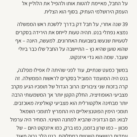
על החבל, מאיימת להטות אותו ולהפיל את הלוליין אל
העמק הירושלמי העתיק. בסוף הוא הצליח.
39 שנה אחרי, על חבל דק בדרך ללשכת ראש הממשלה
נמצא נפתלי בנט. תהיה טעות לייחס את הירידה בסקרים
לטעויות שנעשו בשבועות האחרונים. למעשה, היונה – אף
שהוא טוען שהיא נץ – התיישבה על החבל שלו כבר ביולי
שעבר. שמה הוא גדי איזנקוט.
במשך כמעט שנתיים, עוד לפני שהיתה לו אפילו מפלגה,
בנט היה המועמד המוביל בסקרים לראשות הממשלה. זה
קרה בזכות שני ציבורים: הרוב הגדול של תומכיו הגיע מקרב
מצביעי האופוזיציה. החלק הקטן יותר אך המשמעותי הרבה
יותר מבחינה אלקטורלית הוא מצביעי קואליציה מאוכזבים.
תומכי הימין הפוטנציאליים היו התמריץ לתומכי השמאל
לבוא: הם הנדוניה שהביא למחנה השינוי. המחיר היה ערפול
מכוון – כמו שרון בזמנו, כמו ברק, כמו איזנקוט היום – של
עמדות בנושאים השנויים במחלוקת. בנט הלך גבוה מאוד