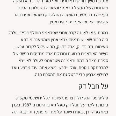
2018. במשך חודשים ארוכים, ואף מעבר לכך, היא חששה
מהתגובה של ממשל טראמפ ונשארה בגבולות ההסכם.
העלייה הדרמטית בהעשרה החלה רק כשהאיראנים זיהו
שהאיום הצבאי האמריקני אינו אמין.
במפתיע או לא, זה קרה אחרי שטראמפ הוחלף בביידן, ולכל
היה ברור שאין שום איום צבאי אמין ושהמערב מורתע
מעימות. וזה בדיוק, אבל בדיוק, מה שעלול לקרות עכשיו,
כאשר האיראנים פצועים וחבולים אבל מחזיקים בנשק של
סגירת מצר הורמוז ובאמונה שטראמפ לעולם לא ייצא
להרפתקה נוספת. אולי יידרשו נשיא אחר ועוד מבצע נועז
לחילוץ ארכיון כדי לבטל גם את ההסכם הזה.
על חבל דק
פיליפ פטי הוא לוליין צרפתי שזכור לכל ירושלמי מקשיש
בזכות הליכה על חבל דק מעל גיא בן הינום ב־1987. בערך
באמצע הדרך, בעודו שומר על איזון מופתי, התיישבה יונה