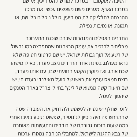
"השיבה לאוקטובר" במרכז למורשת המודיעין, אי־שם
במרכז הארץ. מטרים משם משפצים עכשיו את מרכז
ההנצחה לחללי קהילת המודיעין, כולל נופלים בלי שם, או
תמונה, או נסיבות נפילה.
החדרים האפלים והמנהרות שבהם שוכנת התערוכה
מצליחים להזכיר את עומק הרצחנות שהתפרצה כמו נחשול
של רשע אל תוך גבולות ישראל. יש שם סרטוני חטיפה שלא
נראו מעולם. בפינת אחד החדרים ניצב מעדר, כאילו מישהו
שכח אותו. ואז מוקרן הקטע הזוועתי שבו, עם אותו מעדר,
רוצח חמאס עורף את ראשו של פועל תאילנדי בעודו חי. יש
שם תיעוד קשה מנשוא של לינץ' בחיילי צה"ל באחד הטנקים
שיהפוך לסמל.
לזמן שחלף יש נטייה לטשטש ולהדחיק את העובדה שמה
שהתרחש פה היה ניסיון לג'נוסייד, שפשוט נקטע באיבו אחרי
כמה שעות בזכות גבורתם של בודדים והתעשתות מאוחרת
של צבא ההגנה לישראל. למחבלי הנוחבה נמסרו ערכות