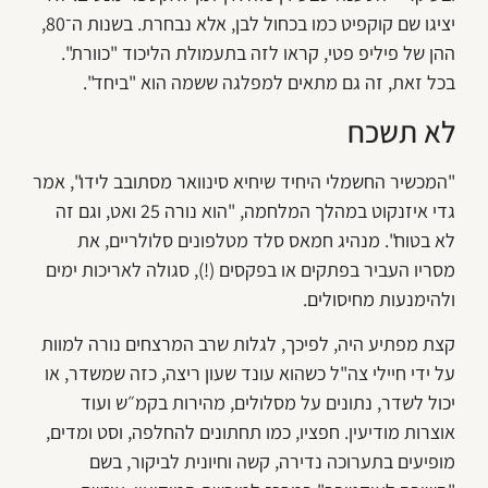
יציגו שם קוקפיט כמו בכחול לבן, אלא נבחרת. בשנות ה־80,
ההן של פיליפ פטי, קראו לזה בתעמולת הליכוד "כוורת".
בכל זאת, זה גם מתאים למפלגה ששמה הוא "ביחד".
לא תשכח
"המכשיר החשמלי היחיד שיחיא סינוואר מסתובב לידו", אמר
גדי איזנקוט במהלך המלחמה, "הוא נורה 25 ואט, וגם זה
לא בטוח". מנהיג חמאס סלד מטלפונים סלולריים, את
מסריו העביר בפתקים או בפקסים (!), סגולה לאריכות ימים
ולהימנעות מחיסולים.
קצת מפתיע היה, לפיכך, לגלות שרב המרצחים נורה למוות
על ידי חיילי צה"ל כשהוא עונד שעון ריצה, כזה שמשדר, או
יכול לשדר, נתונים על מסלולים, מהירות בקמ״ש ועוד
אוצרות מודיעין. חפציו, כמו תחתונים להחלפה, וסט ומדים,
מופיעים בתערוכה נדירה, קשה וחיונית לביקור, בשם