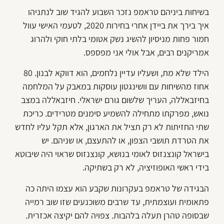
בשיחות ביניהם טראמפ נזכר השבוע להגיד שוב לנתניהו
איך בירך את ביידן אחרי בחירות 2020, לטעמי האישי עוול
חמור פחות מניסיון להשיג נשק אטומי בלתי חוקי ולהרוג
אמריקנים רבים, אבל אולי אני מפספס.
הילד שלא מת, ושעליו עדיין נלחמים, הוא דווקא לבנון. 80
אחוז מהשיחות עם וושינגטון עוסקות במאבק על המלחמה
בחיזבאללה, העריך שלשום גורם ישראלי. חיזבאללה במצב
נואש, מפרקתו מתחילה להשמיע סימנים מטרידים. כריכת
שתי החזיתות לא רק תציל את הארגון, אלא תקל עליו לחדש
את הטרדת תושבי הצפון, או להתעצם, או שניהם. יש
בישראל קונצנזוס לאומי בנושא, קונצנזוס שראוי היה שיבוטא
בידי ראשי האופוזיציה, לא רק בשתיקה.
הבגידה של טראמפ בעקרונות שקבע הוא עצמו היתה כה
פתאומית ועוצמתית, עד שרבים משוכנעים שזו שוב רמייה
שבסופה טהרן תעלה בלהבות. צפויה להם יקיצה אכזרית.