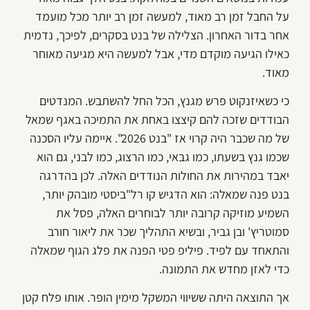
על החבל זמן רב מאוד, למעשה זמן רב יותר מכל מועמד
אחר בדור האחרון. הצלילה של בנט בסקרים, לפיכך, נדמית
כאילו הגיעה מוקדם מדי, אבל למעשה היא מגיעה מאוחר
מאוד.
כי כשאיזנקוט פרש מגנץ, הכל החל להשתבש. המנדטים
הבודדים שזכה להם קיצצו באחת את התמיכה באגף שמאל
של מה שכבר היה קרוי אז "בנט 2026". איימה עליו הסכנה
שכמו גנץ בשעתו, כמו גבאי, כמו הרצוג, כמו לבני, גם הוא
יאבד במהירות את החולות הנודדים האלה. לכן בהדרגה
בנט פנה שמאלה: הוא הדגיש קו רל"ביסטי מובהק יותר,
השמיע מוזיקה קרובה יותר לבוחרים האלה, פסל את
סמוטריץ' ובן גביר, ובשיא התהליך שכר את ליאור חורב
והתאחד עם לפיד. פיליפ פטי הפנה את פלג הגוף שמאלה
כדי לאזן מחדש את התמונה.
אך התוצאה היתה ששיווי המשקל מימין הופר. אותו פלח קטן