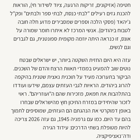
חטיפה (אזיקונים, זריקות הרגעה, ציוד לשידור חי), הוראות
להכנת גזים רעילים "לבתי כנסת, לבתי ספר ולבתים" ופק"ל
ג'יהאד (פסקי הלכה וספרים שמסבירים מדוע חלה חובה
לטבוח ביהודים). אנשי המרכז לא איתרו חומר שמורה על
אונס, זו כנראה היתה יוזמה מקומית ספונטנית, גם לגברים
וגם לנשים.
עזה היא היום החזית השקטה ביותר, יש ישראלים שבטח
נוטים שוב להמעיט בממדי תאוות הרצח והדם של השכנים.
הביקור בתערוכה מעיד על תוכנית נאצית שטנית בהיקפה
להרוג ביהודים. הראיות לגבי העזתים עצמם, שידעו ועודדו
בהתלהבות את חמאס, מזכירות שהם ה"ועוזריהם". ראוי
לזכור שהיחידים במזרח התיכון חוץ מהישראלים שבחרו
באופן דמוקרטי את הנהגתם הם העזתים, שמוסיפים לתמוך
בהם עד היום. כמו עם גרמניה 1945, גם עזה 2026 צריכה
להיות מטופלת בשתי הדרכים: עידוד הגירה
ודה־נאציפיקציה.