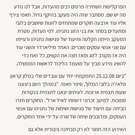
הפרקליטות השחירה פרטים רבים מהעדות, אבל לנו נודע
מה יש שם. מסתבר שזה היה מעקב בהיקף גדול. חאמי צירף
אליו עוד ארבעה חוקרים שמתחזים לזוגות שיושבים בלובי
ומתעדים בסתר את בני הזוג נתניהו. לפי העדות, מטרת
המעקב הייתה הקלטה ותיעוד של פגישות נתניהו ורעייתו
עם שני אנשי עסקים מוכרים: האחד מיליארדר והשני עוד
היה אז מקורב לזוג ומאז חצה את הקווים, כל זאת כדי
להשיג מידע מביך על מועמד הליכוד לראשות הממשלה.
"ביום 25.12.08 התמקמתי יחד עם עובדים שלי במלון קראון
פלאז'ה בלובי המלון", סיפר חאמי. "במהלך היום ביצענו
שעות תצפית ארוכות. לעיתים יצאנו לתצפית בנקודות
סמוכות. למיטב זכרוני דיווחתי לאיל ארד". החוקרים חזרו
הביתה עם תיעוד של פגישות ושיחות של נתניהו עם אנשי
העסקים, ומדובבים שיחה של שרה על ידי אחד החוקרים.
האירוע הזה חמור לא רק מבחינה ציבורית אלא גם