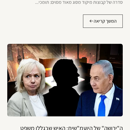
סדרה של קבוצות מיקוד מסוג מאוד מסוים: תומכי...
המשך קריאה
ה"ירושה" של היועמ"שית: האיש שבגללו משפט