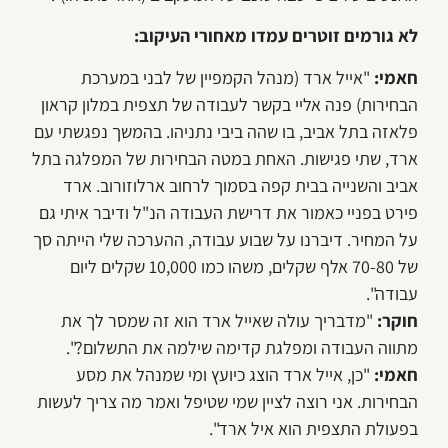
לא גורמים זוטרים עמדו מאחורי העיקוב:
חאמי:
"אייל ארד (מנהל הקמפיין של לבני במערכת
הבחירות) פנה אליי בקשר לעבודה של תצפית במלון קראון
פלאזה בתל אביב, בו שהה ביבי נתניהו. בהמשך נפגשתי עם
ארד, שתי פגישות. האחת במטה הבחירות של המפלגה בתל
אביב והשנייה בבית קפה בסמוך לרחוב ארלוזורוב. ארד
פירט בפניי כאמור את דרישת העבודה הנ"ל ודיבר איתי גם
על המחיר. דיברנו על שבוע עבודה, ההערכה שלי הייתה סך
של 70-80 אלף שקלים, משהו כמו 10,000 שקלים ליום
עבודה".
חוקר:
"מדבריך עולה שאייל ארד הוא זה שמסר לך את
מתווה העבודה ומפלגת קדימה שילמה את התשלום?".
חאמי:
"כן, אייל ארד הוצג כיועץ ומי שמנהל את מסע
הבחירות. אני רוצה לציין שמי שטיפל ואמר מה צריך לעשות
בפעולת התצפית הוא איל ארד".