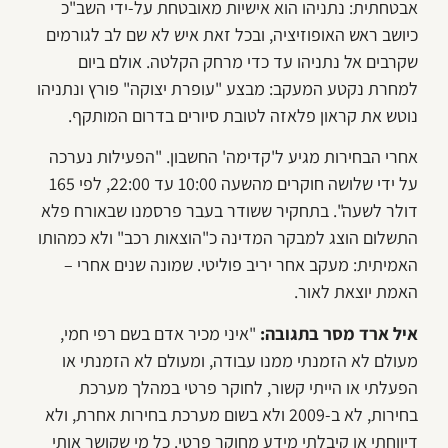
אבטחתית: נתניהו הוא אישיות מאובטחת על-ידי השב"כ
כיושב ראש האופוזיציה, ובכל זאת איש לא שם לב לגורמים
שקרבים אל נתניהו עד כדי מרחק הקלטה. אולם ביום
למחרת נקטע המעקב: מבצע "עופרת יצוקה" פורץ ונתניהו
נוטש את קראון פלאזה לטובת סיורים בדרום המותקף.
אחרי הבחירות מגיע ל'קדימה' החשבון. "הפעילות נערכה
על ידי שלושה חוקרים מהשעה 10:00 עד 22:00, לפי 165
דולר לשעה". בתחקיר ששודר בעבר פרסמנו שבאורח פלא
התשלום הוצג למבקר המדינה כ"הוצאות רכב" ולא כמהותו
האמיתית: מעקב אחר יריב פוליטי. שמונה שנים אחרי –
האמת יוצאת לאור.
איל ארד מסר בתגובה:
"איני מכיר אדם בשם רפי חמי,
מעולם לא הזמנתי ממנו עבודה, ומעולם לא הזמנתי או
הפעלתי או הייתי קשור, לחוקר פרטי במהלך מערכת
בחירות, לא ב-2009 ולא בשום מערכת בחירות אחרת, ולא
דיווחתי או קיבלתי מידע מחוקר פרטי. כל מי שקושר אותי