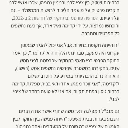
בבחירות 2009, בין ציפי לבני ובנימין נתניהו, שכרו אנשי לבני
חוקרים פרטיים על מועמד הליכוד לראשות הממשלה – וגם
על רעייתו.
הפרשה פורסמו בתחקיר של חדשות 2 ב-2012
,
והוכחשו נמרצות על ידי קדימה ואיל ארד, אך כעת נחשפים
כל הפרטים ומתברר.
"זו הייתה תקופת בחירות אבל אני יכול להגיד שבאופן
עקרוני היה מעקב, מבחינתי הלקוח הוא 'קדימה'", כך אמר
החוקר הפרטי רפי חאמי בתחקיר שפרסמנו לפני חמש
שנים. בחקירתו במשטרה שפרטיה נחשפים אמש (ראשון),
הוא היה נדיב הרבה יותר במידע על גיוסו בתשלום
ל'קדימה'. "אני זוכר מפגש אחד ודאי בבית מפלגת קדימה
ברחוב גיסין בפתח תקווה, אם אני לא טועה בחדר של ציפי
לבני".
גם מנכ"ל המפלגה דאז משה שחורי אישר את הדברים
השבוע בעדות בבית משפט: "הייתה פגישה בין החוקר לבין
האנשים של ציפי שבה סוכם על המעקבים (אחר נתניהו)".