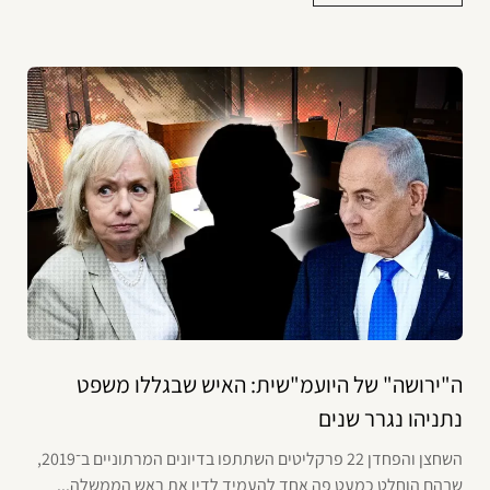
ה"ירושה" של היועמ"שית: האיש שבגללו משפט
נתניהו נגרר שנים
השחצן והפחדן 22 פרקליטים השתתפו בדיונים המרתוניים ב־2019,
שבהם הוחלט כמעט פה אחד להעמיד לדין את ראש הממשלה...