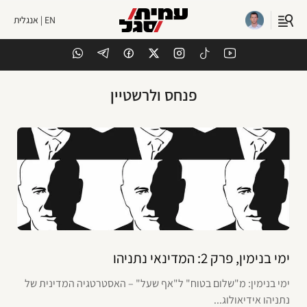
EN | אנגלית
פנחס ולרשטיין
ימי בנימין, פרק 2: המדינאי נתניהו
ימי בנימין: מ"שלום בטוח" ל"אף שעל" – האסטרטגיה המדינית של
נתניהו אידיאולוג...