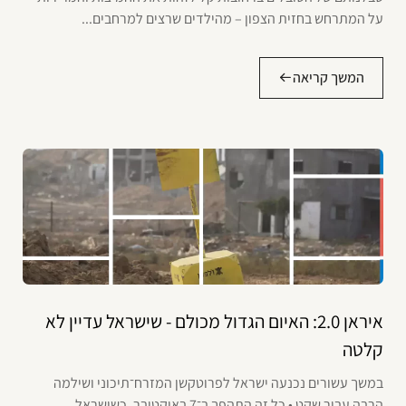
על המתרחש בחזית הצפון – מהילדים שרצים למרחבים...
המשך קריאה
איראן 2.0: האיום הגדול מכולם - שישראל עדיין לא
קלטה
במשך עשורים נכנעה ישראל לפרוטקשן המזרח־תיכוני ושילמה
הרבה עבור שקט • כל זה התהפך ב־7 באוקטובר, כשישראל...