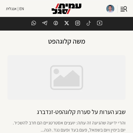
EN | אנגלית
משה קלוגהפט
שבע הערות על סערת קלוגהפט-זנדברג
והרי ידיעה שהגיעה זה עתה: יועצים אסטרטגיים הם חרב להשכיר.
יום בימין ויום בשמאל, פעם בעד ופעם נגד. הנה...