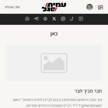
EN | אנגלית
כאן
חבר מביך חבר
איך הפכו היחסים החמימים בין בנט לביידן לחזית רותחת * האם
השבחים שמקבל יו"ר רע"מ משותפיו היהודים יסתיימו...