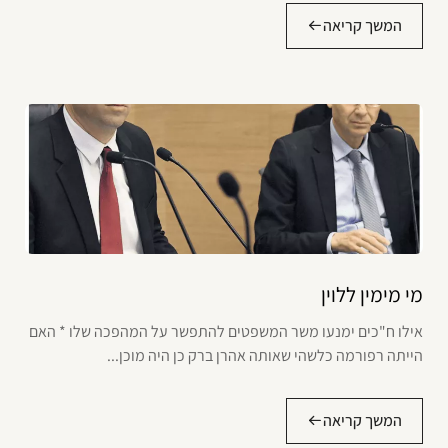
המשך קריאה
מי מימין ללוין
אילו ח"כים ימנעו משר המשפטים להתפשר על המהפכה שלו * האם
הייתה רפורמה כלשהי שאותה אהרן ברק כן היה מוכן...
המשך קריאה