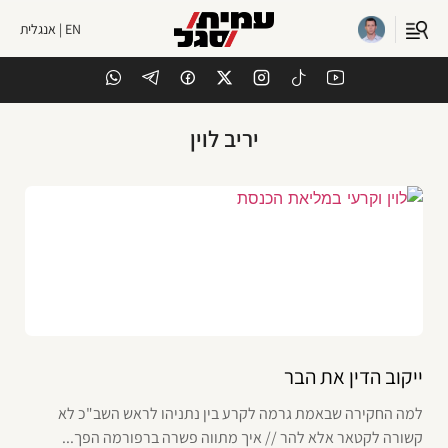
EN | אנגלית
יריב לוין
ייקוב הדין את הבר
למה החקירה שבאמת גרמה לקרע בין נתניהו לראש השב"כ לא
קשורה לקטאר אלא להר // איך מתווה פשרה ברפורמה הפך...