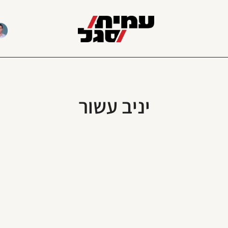
יניב עשור