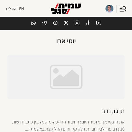
EN | אנגלית
יוסי אבו
תן גז, נדב
את חטאיי אני מזכיר היום: החיבור ההו-כה-מושמץ בין כתב חדשות
10 נדב פרי לבין חברת דלק קידוחים החל קצת באשמתי....