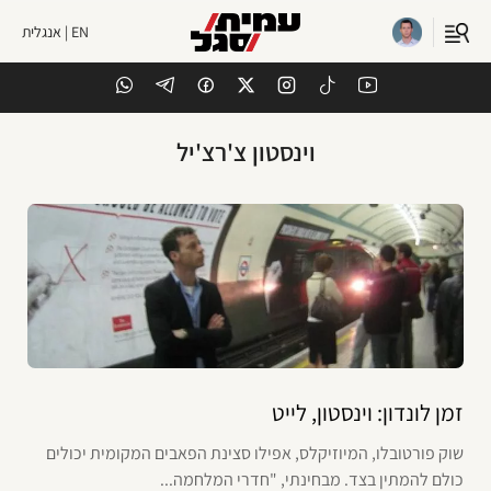
EN | אנגלית
וינסטון צ'רצ'יל
זמן לונדון: וינסטון, לייט
שוק פורטובלו, המיוזיקלס, אפילו סצינת הפאבים המקומית יכולים
כולם להמתין בצד. מבחינתי, "חדרי המלחמה...