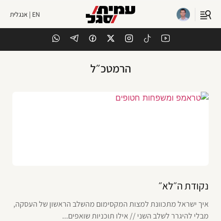
EN | אנגלית
הרמטכ״ל
נקודת ה״לא״
איך ישראל מתכוונת למצות המקסימום מהשלב הראשון של העסקה,
מבלי להיגרר לשלב השני // אילו תוכניות שואפים...