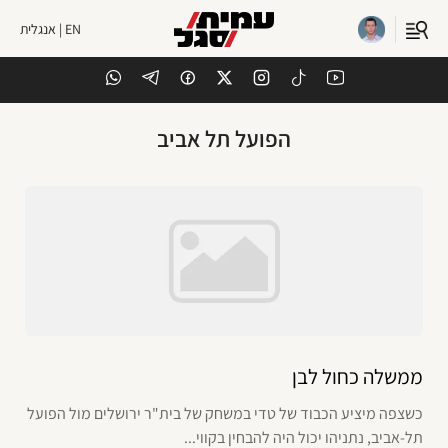
EN | אנגלית
הפועל תל אביב
ממשלה כחול לבן
כשצפה מיציע הכבוד של טדי במשחק של בית"ר ירושלים מול הפועל
תל-אביב, נתניהו יכול היה להבחין בקווי...