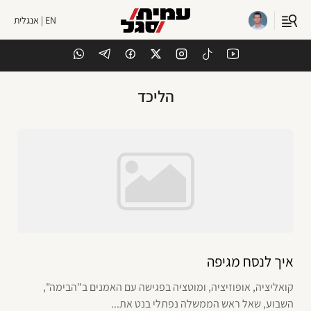
EN | אנגלית
הליכד
איך לנסח מגיפה
קואליציה, אופוזיציה, ומוטציה בפגישה עם האמנים ב"הבימה",
השבוע, שאל ראש הממשלה נפתלי בנט את...