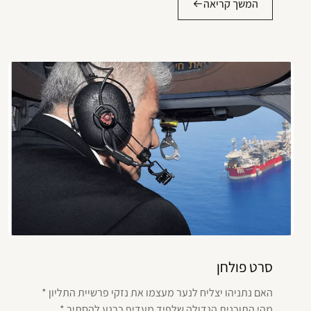
המשך קריאה
סרט פולחן
האם נתניהו יצליח לנער מעצמו את נזקי פרשיית התליון *
מהי התוכנית הגדולה שלפיד מעדיף כרגע להסתיר *