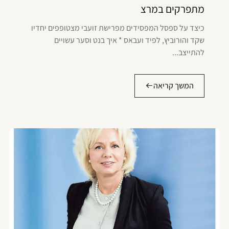
מתפרקים במרצ
כיצד על ספסל המפסידים מפרישת זועבי מצטופפים יחדיו
שקד והורוביץ, לפיד ועבאס * איך בנט וסער עשויים
להתייצב...
המשך קריאה