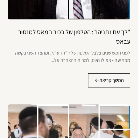
"לך עם נתניהו": הטלפון של בכיר חמאס למנסור
עבאס
לפני חמש שנים צלצל הטלפון של יו"ר רע"מ, ומהצד השני בקשה
מפתיעה • אפילו היום, למרות ההצהרה על...
המשך קריאה