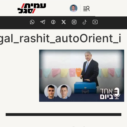
EN | אנגלית
segal_rashit_autoOrient