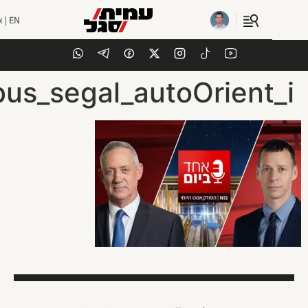
EN | אנגלית
ibus_segal_autoOrient_