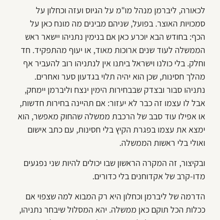
לכאורה, ליברמן מנהל מו"מ על הגיוס ועזה וכחלון על
סמכויות האוצר. בפועל, שניהם מבינים מה מונח כאן על
הכף: בחודש הבא יוכרע כאן אם בנימין נתניהו יישאר ראש
הממשלה לעוד שנים ארוכות מאוד, או יעוף מהתפקיד. חד
וחלק. בלי כולנו וישראל ביתנו אין לנתניהו רוב להעביר אף
מהלך חסינות, שכן הוא יהיה תלוי בגדעון סער ואחרים.
נתניהו סבור ובצדק שבבחירות הימין ינצח וליברמן יימחק,
אבל לו עצמו זה כבר לא יעזור: אם תהיינה בחירות חדשות,
או אפילו עוד סבב של הרכבת ממשלה שהחוק מאפשר, הוא
ימצא את עצמו בפגרת הקיץ בלי חסינות, עם כתב אישום
ואולי בלי ראשות הממשלה.
ובקיצור, זה המקרה הראשון שבו יכולים להיות שני נפגעים
מדו-קרב של אקדוחנים בלי כדורים.
הדרמה של ליברמן וכחלון היא רק המבוא למה שצפוי אם
ככלות הכל תוקם כאן ממשלה. יהא המסלול שיבחר נתניהו,