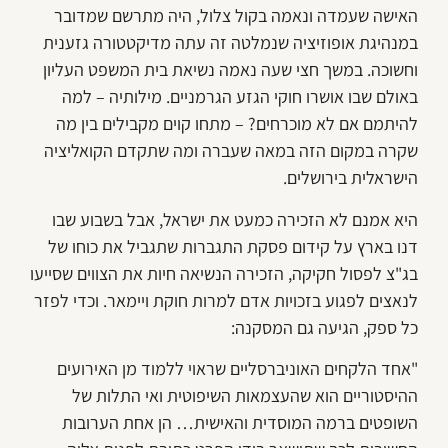
האישה שעמדה ונאמה בקול צלול, היה מתרשם שמדובר
במנהיגת אופוזיציה שנמלטה זה עתה מדיקטטורה גזענית
וחשוכה. במשך חצי שעה נאמה נשיאת בית המשפט העליון
באולם שבו אושרו חוקי הגזע הגרמניים. מילותיה – למה
להיתמם אם לא מוכרחים? – מתחו קוים מקבילים בין מה
שקרה במקום הזה במאה שעברה ומה שתקדם הקואליציה
הישראלית בירושלים.
היא אמנם לא הזכירה כמעט את ישראל, אבל בשבוע שבו
דנו בארץ על קידום פסקת התגברות שתגביל את כוחו של
בג"צ לפסול חקיקה, הזכירה הנשיאה חיות את הצווים שסייעו
לנאצים לפגוע בזכויות אדם למרות חוקת ויימאר. וכדי לפזר
כל ספק, הגיעה גם המסקנה:
"אחד הלקחים האוניברסליים שראוי ללמוד מן האירועים
ההיסטוריים הוא שהעצמאות השיפוטית ואי התלות של
השופטים ברמה המוסדית והאישית… הן אחת הערובות