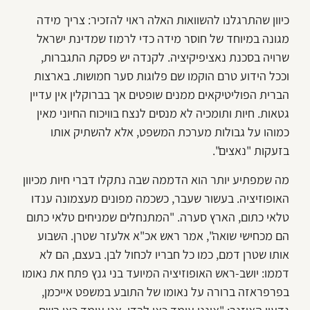
כיוון שהתרגלנו להשוואות האלה ראוי להזכיר: צריך מידה
מגונה במיוחד של חוסר מידה כדי לרמוז שמדינת ישראל
שרויה בסכנת נאציפיקיציה. לקנדה יש פסקת התגברות,
וככל הידוע טרם הוקמו שם פלוגות סער חמושות. בארצות
הברית הפוליטיקאים ממנים שופטים אך בברוקלין אין עדיין
גטאות. חיות ותומכיה לא מנסים לנצח בוויכוח החיוני מאין
כמוהו על גבולות מערכת המשפט, אלא להשתיק אותו
בזעקות "נאצים".
מה שמפתיע יותר הוא הדממה שבה נתקלו דברי חיות מכיוון
האופוזיציה. בעשור שעבר, כשכמה מפונים מעצמונה ענדו
טלאי כתום, הארץ סערה. "המתנחלים שמניחים טלאי כתום
הם מכחישי שואה", אמר ראש אכ"א אלעזר שטרן. השבוע
אותו שטרן דמם, כמו כל חבריו לכחול לבן. בעצם, הם לא
דממו: יושב-ראש האופוזיציה המיועד בני גנץ פתח את נאומו
בפרפראזה ברורה על נאומו של התובע במשפט אייכמן,