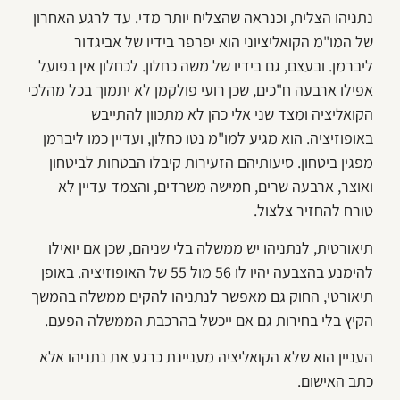
נתניהו הצליח, וכנראה שהצליח יותר מדי. עד לרגע האחרון
של המו"מ הקואליציוני הוא יפרפר בידיו של אביגדור
ליברמן. ובעצם, גם בידיו של משה כחלון. לכחלון אין בפועל
אפילו ארבעה ח"כים, שכן רועי פולקמן לא יתמוך בכל מהלכי
הקואליציה ומצד שני אלי כהן לא מתכוון להתייבש
באופוזיציה. הוא מגיע למו"מ נטו כחלון, ועדיין כמו ליברמן
מפגין ביטחון. סיעותיהם הזעירות קיבלו הבטחות לביטחון
ואוצר, ארבעה שרים, חמישה משרדים, והצמד עדיין לא
טורח להחזיר צלצול.
תיאורטית, לנתניהו יש ממשלה בלי שניהם, שכן אם יואילו
להימנע בהצבעה יהיו לו 56 מול 55 של האופוזיציה. באופן
תיאורטי, החוק גם מאפשר לנתניהו להקים ממשלה בהמשך
הקיץ בלי בחירות גם אם ייכשל בהרכבת הממשלה הפעם.
העניין הוא שלא הקואליציה מעניינת כרגע את נתניהו אלא
כתב האישום.