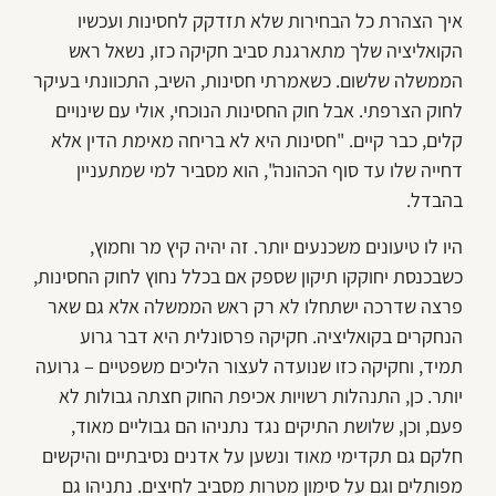
איך הצהרת כל הבחירות שלא תזדקק לחסינות ועכשיו
הקואליציה שלך מתארגנת סביב חקיקה כזו, נשאל ראש
הממשלה שלשום. כשאמרתי חסינות, השיב, התכוונתי בעיקר
לחוק הצרפתי. אבל חוק החסינות הנוכחי, אולי עם שינויים
קלים, כבר קיים. "חסינות היא לא בריחה מאימת הדין אלא
דחייה שלו עד סוף הכהונה", הוא מסביר למי שמתעניין
בהבדל.
היו לו טיעונים משכנעים יותר. זה יהיה קיץ מר וחמוץ,
כשבכנסת יחוקקו תיקון שספק אם בכלל נחוץ לחוק החסינות,
פרצה שדרכה ישתחלו לא רק ראש הממשלה אלא גם שאר
הנחקרים בקואליציה. חקיקה פרסונלית היא דבר גרוע
תמיד, וחקיקה כזו שנועדה לעצור הליכים משפטיים – גרועה
יותר. כן, התנהלות רשויות אכיפת החוק חצתה גבולות לא
פעם, וכן, שלושת התיקים נגד נתניהו הם גבוליים מאוד,
חלקם גם תקדימי מאוד ונשען על אדנים נסיבתיים והיקשים
מפותלים וגם על סימון מטרות מסביב לחיצים. נתניהו גם