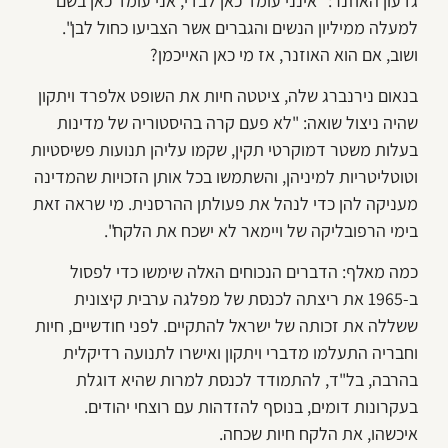
גדעון האוזנר: "אינני עומד כאן לבדי, אני עומד כאן בשם
למעלה ממיליון הנשים והגברים אשר הצביעו כחול לבן".
ושוב, אם הוא האוזנר, אז מי כאן האייכמן?
בנאום נירנברג שלה, ציטטה חיות את השופט אלפרד ויתקון
שהיה ניצול שואה: "לא פעם קרה בהיסטוריה של מדינות
בעלות משטר דמוקרטי תקין, שקמו עליהן תנועות פשיסטיות
וטוטליטריות למיניהן, והשתמשו בכל אותן הזכויות שהמדינה
מעניקה להן כדי לנהל את פעולתן ההרסנית. מי שראה זאת
בימי הרפובליקה של ויימאר לא ישכח את הלקח".
כמה מאלף: הדברים הנכוחים האלה שימשו כדי לפסול
ב-1965 את ריצתה לכנסת של מפלגה ערבית קיצונית
ששללה את זכותה של ישראל להתקיים. לפני חודשיים, חיות
וחבריה התעלמו מדברי ויתקון ואישרו לתנועה רדיקלית
בהרבה, בל"ד, להתמודד לכנסת למרות שהיא דוגלת
בעקרונות דומים, בנוסף להזדהות עם רוצחי יהודים.
איכשהו, את הלקח חיות שכחה.