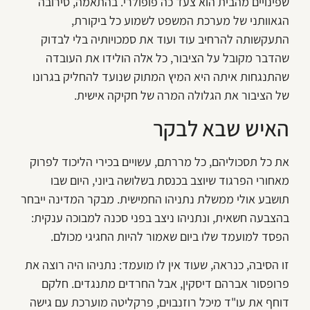
שפינויים מהבית הוא צעד כה פופולרי. בהתאמה, סירובה
הגאוותני של מערכת המשפט לשמוע כל ביקורת,
התעקשותה להרחיב עוד ועוד את סמכויותיה בלי לבדוק
שהדבר מקובל על הציבור, כל אלה הולידו את העובדה
שהתנגחות איתה היא המיץ המתוק שנועד להחליק בגרונו
של הציבור את הגלולה המרה של חקיקה אישית.
האיש שבא לבקר
את כל תסכוליהם, כל מררתם, עשויים בכירי הליכוד לפרוק
מאחורי הפרגוד שיוצב בכנסת בשלושה ביוני, היום שבו
תושבע אולי ממשלת נתניהו החמישית. מבקר המדינה ייבחר
בהצבעה חשאית, ונתניהו ניצב בפני סכנה למבוכה ענקית:
הפסד למועמד שלו ביום שאמור להיות החגיגי מכולם.
זו הסיבה, כנראה, שעוד אין לו מועמד: נתניהו היה רוצה את
פרופסור אברהם דיסקין, אבל החרדים מתנגדים. חלקם
דוחף את עו"ד מיכל רוזנבוים, פרקליטה מוערכת עם גישה