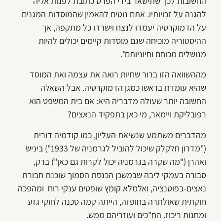
החשובות לכך שתישאר בידי הפרט כתובת לפנות אליה
להגנה על זכויותיו. אתם נוטים להאמין שהמוסדות המגנים
על הדמוקרטיה יעמדו לנצח וישרדו כל מתקפה, אך
ההיסטוריה מוכיחה שגם מוסדות קיימים יכולים להיות
מנושלים מכוחם וחיוניותם".
מההשוואה הזו ברור שחיות רואה את עצמה ואת המוסד
שהיא עומדת בראשו כמגן הדמוקרטיה. אבל השאלה
החשובה יותר שעולה מדבריה היא: אם בית המשפט הוא
רפובליקת ויימאר, מי כאן בתפקיד הנאצים?
מהדברים משתמע שנשיאת העליון, כמו קודמיה דורית
("מדרון חלקלק שיכול להוביל לגרמניה של 1933") ביניש
ואהרן ("מה שקרה בגרמניה יכול לקרות גם כאן") ברק,
סבורה בעמקי ליבה שבמשכן הכנסת הסמוך שוכנת חבורת
נאצים-בפוטנציה, ואלמלא קומץ שופטים ענקי רוח ומהפכה
חוקתית שאולתרה בחופזה, הייתה קמה סכנה לחוקי גזע
ומחנות ריכוז. הח"כים ועוזריהם ממש.