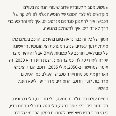
שעשוע מסביר לעובדיו שרוב שיעורי הנהיגה בעולם
מוקדשים לא לצד המכני של הנסיעה אלא לפוליטיקה של
הכביש: איך להתגונן מנהגים אגרסיביים, איך להיזהר מעוברי
דרך לא זהירים, איך להשתלב בתנועה.
הסוף של כל זה כבר נראה ביום בהיר: צי הרכב בעולם כולו
מתחלף תוך עשרים שנה. המערכת האוטונומית הראשונה
של מובילאיי,, תורכב על מכוניות BMW אבל זה יהיה מוצר
יוקרה ליחידי סגולה. כמוצר המוני, שנת היעד היא 2030. זה
אומר שמתישהו ב-2050, אולי 2055, ידומם הנהג האנושי
האחרון את מכוניתו ויירד מכבישי העולם כמו הסוסים
מרחובות לונדון ורוכבי החמורים מדרך יפו וליפא העגלון
מהשיר.
דמיינו עולם בלי דו"חות תנועה, בלי חניונים, בלי רמזורים,
בלי תמרורים, בלי צופר בהגה, בלי הגה. גם בלי תחנות רדיו,
כי מי צריך רדיו כשאפשר להתרווח בסלון הפנימי של רכב