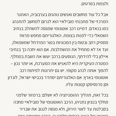
ולצפות בסרטים.
אבל כל עוד מחשבים ואנשים נוהגים בערבוביה, האתגר
המרכזי של מתכנתי מובילאיי הוא לגרום למחשב להתנהג
כמו בנאדם. דמיינו רכב אוטונומי שמנסה להשתלב בנתיב
השמאלי כדי לפנות בצומת. האלגוריתם מחפש מרווח
מספיק רחב ובטוח בין המכוניות בטור המזדחל שמשמאלו,
ועד אז לא מתחיל את ההשתלבות. אם הוא יחכה כך בנתיבי
איילון בלי להידחף, הנוסעים ברכב יעשו את השבת במחלף.
המטרה העיקרית היא להאניש את המערכת, או יותר נכון –
להפוך אותה לנהג מקומי. יש גם יתרונות לפיתוח רכב
אוטונומי בארץ: אם האלגוריתם יסתדר בכבישי ישראל, לונדון
וסן פרנסיסקו קטנות עליו.
בכל זאת, תהליך ההומניזציה לא יושלם: ברמזור שלפני
מחלף בנציון נתניהו, הרכב האוטונומי של מובילאיי מחכה
בסבלנות עד לאור הירוק, ולא מנסה לגנוב את שבריר
השנייה של האור הכתום שלפני כן. הרכב שמאחור צפר