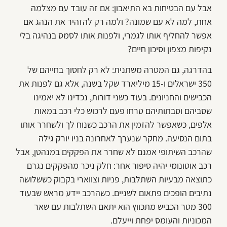
אבל עם הבטיחות בא התיאבון: אם זה עובד עם מצלמה
אחת, למה לא עם שמונה? ולמה רק להזהיר את הנהג אם
אפשר להחליף אותו לגמרי, ולפנות אותו לסמס בנהיגה בלי
נקיפות מצפון וסיכון חיים?
בהדרגה, גם המטרה משתנית: לא רק לחסוך בחייהם של
350 ישראלים ו-15 מיליארד שקל בשנה, אלא גם לפנות את
הכבישים והחניונים. בעוד כשני דורות, נכדינו לא יאמינו
שסביהם וסבתותיהם טרחו פעם לרכוש כלי רכב במאות
אלפים, כשאפשר להזמין את הרכב כשנוח לך ולשחרר אותו
בתום הנסיעה. מחקר שנערך לאחרונה בניו יורק גילה
שהרכב השיתופי אמנם לא שחרר את הפקקים במנהטן, אבל
רכב אוטונומי יהיה סיפור אחר: חלק ניכר מהפקקים נגרם
כתוצאה מבעיות השתלבות, פניות וצווארי בקבוק כששלושה
נתיבים הופכים פתאום לשניים. כשהרכב יידע מראש שבעוד
300 מטר הכביש מתכווץ הוא יתאם השתלבות עם שאר
המכוניות והעומס יפחת וייעלם.