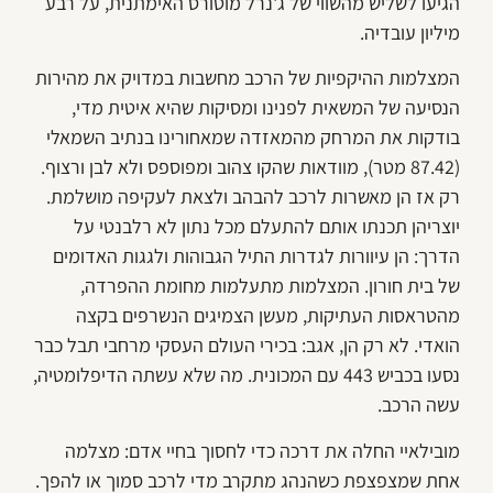
הגיעו לשליש מהשווי של ג'נרל מוטורס האימתנית, על רבע
מיליון עובדיה.
המצלמות ההיקפיות של הרכב מחשבות במדויק את מהירות
הנסיעה של המשאית לפנינו ומסיקות שהיא איטית מדי,
בודקות את המרחק מהמאזדה שמאחורינו בנתיב השמאלי
(87.42 מטר), מוודאות שהקו צהוב ומפוספס ולא לבן ורצוף.
רק אז הן מאשרות לרכב להבהב ולצאת לעקיפה מושלמת.
יוצריהן תכנתו אותם להתעלם מכל נתון לא רלבנטי על
הדרך: הן עיוורות לגדרות התיל הגבוהות ולגגות האדומים
של בית חורון. המצלמות מתעלמות מחומת ההפרדה,
מהטראסות העתיקות, מעשן הצמיגים הנשרפים בקצה
הואדי. לא רק הן, אגב: בכירי העולם העסקי מרחבי תבל כבר
נסעו בכביש 443 עם המכונית. מה שלא עשתה הדיפלומטיה,
עשה הרכב.
מובילאיי החלה את דרכה כדי לחסוך בחיי אדם: מצלמה
אחת שמצפצפת כשהנהג מתקרב מדי לרכב סמוך או להפך.