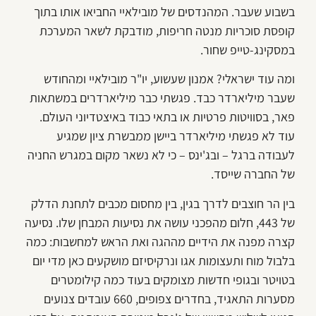
בשבוע שעבר. המהנדסים של מובילאיי החביאו אותו בתוך
קופסת סוכריות מנטה חריפות, מודבקת לשאר המערכת
במסקינג-טייפ שחור.
ומה עוד ישראלי? אמנון שעשוע, יו"ר מובילאיי ומהחודש
שעבר מיליארדר כבד. פגשתי כבר מיליארדרים במשתאות
פאר, בסוויטות פרטיות או בתאי כבוד באיצטדיוני העולם.
עוד לא פגשתי מיליארדר ביישן ממבשרת ציון שמגיע
לעבודה ברגל – ובג'ינס – כי לא נשאר מקום במגרש החניה
של החברה שייסד.
בין הר חוצבים לדרך בגין, בין מחסום מכבים לתחנת הדלק
של 443, חלום מהפכני עושה את נסיעות המבחן שלו. נסיעה
קצרה מפנה את הידיים מההגה ואת הראש למחשבות: כמה
בלבול מוח ותעצומות אגו ונרקיסיזם מושקעים כאן מדי יום
בטויטר ובגופי חדשות מצומקים בעוד כמה קילומטרים
מסערות התאגיד, בחדרים צפופים, 660 עובדים צנועים