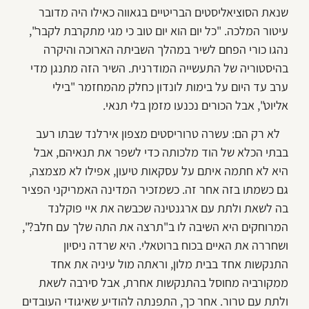
שנאת הסוציאליסטים הבריטיים בגאווה כאילו היה מדובר
עיטור המלכה. "כל יום הוא יום טוב כי מגי מתקרבת לקבר",
נהגו כורי הפחם לשיר במהלך השביתה הארוכה והיקרה
בהיסטוריה של התעשייה המודרנית. השיר הזה מתנגן מדי
ערב עד היום על בימות לונדון כחלק מהמחזמר "בילי
אליוט", אבל הכורים נכנעו מזמן בלי תנאי.
לא רק הם: עשרה טרוריסטים מצפון אירלנד שבתו רעב
בבתי הכלא של הוד מלכותה כדי לשפר את תנאיהם, אבל
היא לא חתמה איתם על עסקאות טיעון, אפילו לא מצמצה,
גם כשמתו בזה אחר זה. כשמזכיר המדינה האמריקני הפציר
בה לשאת ולתת עם ארגנטינה שכבשה את איי פוקלנד
המרוחקים היא השיבה לו ב"תרצה את התה שלך עם חלב?",
ושחררה את האיים בכוח ברוטאלי. היא שרדה ניסיון
התנקשות אחד בבית מלון, וראתה מול עיניה את אחד
ממקורביה מחוסל בהתנקשות אחרת, אבל סירבה לשאת
ולתת עם טרור. אחר כך, התפנתה להודיע שאיגודי העובדים