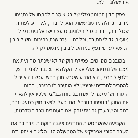
אידיאולוגיה לא.
פסק הדין המונומנטלי של בג"צ מניח לפתחו של נתניהו
מריבה גדולה מהסוג שאותו הוא, לדבריו, לא יודע לפתור.
שכול ודת, חרדים מול חילונים, מועצת ישראל ביתנו מול
מועצת גדולי התורה. וכל זה – ערב שנת בחירות. השילוב בין
הנושא לעיתוי נפיץ כמו השילוב בין מנטוס לקולה.
במובנים מסוימים, פסילת חוק טל לא שינתה מהותית את
מצבו של נתניהו, אולי אפילו הקלה אותו: כבר לפני חודש,
בלחץ ליברמן, הוא הודיע שיגבש חוק חדש. עכשיו הוא יכול
להסביר לחרדים שביניש לא הותירה לו ברירה. יהדות
התורה וש"ס ינסו להיאחז בניסוח הבג"צי שלפיו אין להאריך
את החוק "בנוסחו הנוכחי". הם יפעלו לאשר חוק כמעט-זהה,
בתקווה שבעידן גרוניס יזרקו את העותרים מכל המדרגות.
הקביעה שהשתמטות החרדים איננה חוקתית מרחיבה את
השבר הסורי-אפריקאי של הממשלה הזו, הלא הוא יחסי דת