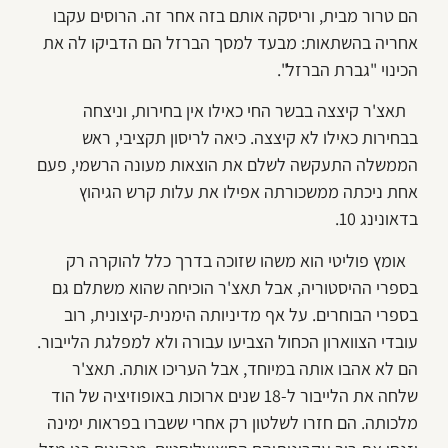
הם טרור מבית, וריסקה אותם בזה אחר זה. הרוסים עקבו
אחריה בהשתאות: מבעד למסך הברזל הם הדביקו לה את
הכינוי "גברת הברזל".
תאצ'ר קיצצה בבשר החי כאילו אין בחירות, וניצחה
בבחירות כאילו לא קיצצה. כיאה לריסון תקציבי, ראש
הממשלה התעקשה לשלם את הוצאות מעונה הרשמי, פעם
אחת ניכתה ממשכורתה אפילו את עלות קרש הגיהוץ
בדאונינג 10.
אומץ פוליטי הוא משהו שזוכה בדרך כלל להוקרה רק
בספרי ההיסטוריה, אבל תאצ'ר הוכיחה שהוא משתלם גם
בספרי הבוחרים. על אף מדיניותה הימנית-קיצונית, רוב
עובדי הצווארון הכחול הצביעו עבורה ולא למפלגת הלייבור.
הם לא אהבו אותה במיוחד, אבל העריכו אותה. תאצ'ר
שלחה את הלייבור ל-18 שנים ארוכות באופוזיציה של הוד
מלכותה. הם חזרו לשלטון רק אחרי ששברו בפראות ימינה