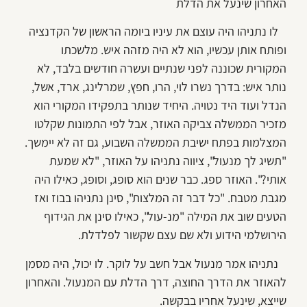
האחרון שינעל את הדלת
לו נתניהו היה עוצם את עיניו ביומה הראשון של הקדנציה
ופותח אותן עכשיו, הוא לא היה מזהה איש. מלשכתו
המקורית שכוננה לפני שנתיים ועשרה חודשים בלבד, לא
נותר איש: בדרך נשרו לוי, הרו, חפץ, שמרלינג, ארד, אשל,
הנדל ועוד היד נטויה. היחיד שנותר בתפקידו המקורי הוא
מזכיר הממשלה צביקה האוזר, אבל לפי התמונות שקלטו
המצלמות בפתח ישיבת הממשלה השבוע, גם זה לא יימשך.
"תשיג לך מנעול", ציווה נתניהו על האוזר, "לא שמעת
אותי?". האוזר ספג. כבר שנים הוא סופג, וסופג, כאילו היה
מגבת מטבח. "כל דבר זה המלצות", סינן נתניהו בבוז ואז
הטעים שוב את המילה "מנ-עול", כאילו סינן את הגידוף
הירושלמי הידוע ולא שם עצם שקשור לפלדלת.
נתניהו אמר מנעול אבל חשב על לוקר. לו יכול, היה מסמן
להאוזר את הדרך החוצה, דרך הדלת עם המנעול. והאחרון
שייצא, שינעל אחריו בבקשה.