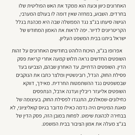
האחרונים כיוון וכעת הוא ממקד את האש הפוליטית שלו
בחרדים. השבוע, במחזה שאין דומה לו בעולם המערבי,
הגישה סיעתו בג"צ נגד הממשלה שבה היא מכהנת בגלל
הקריטריונים לדיור. יפה לראות את האמון המחודש של
ישראל ביתנו בבית המשפט העליון.
אפרופו בג"צ, הויכוח הלוהט בחודשים האחרונים על זהות
השופטים החדשים נראה תלוש קמעה אחרי קריאת פסק
הדין. השופטים הדתיים, עד האחרון שבהם, הצביעו בעד
פסילת החוק. הנדל, רובינשטיין ומלצר כתבו את הנוקבים
שבמשפטים נגד ההשתמטות החרדית. מאידך, דווקא
השופטים אליעזר ריבלין ועדנה ארבל, הנתפסים
כחילונים-שמאלנים, התנגדו לפסילת החוק. בעיצומה של
סאגת המינויים היה נדמה כאילו מדובר בגיוס קואליציוני, לא
בבחירה לכהונת שיפוט. לפחות במובן הזה, פסק הדין של
בג"צ מעלה את אמון הציבור בבית המשפט.