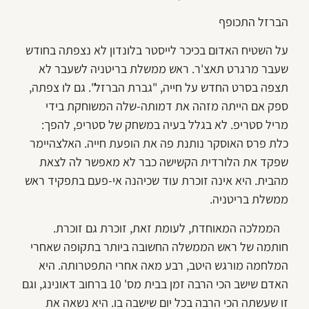
הברזל התכופף
על השטיח האדום בכיכר לייסטר בלונדון לא נצפתה בחודש
שעבר מרגרט תאצ'ר. ראש ממשלת בריטניה לשעבר לא
תצפה בסרט החדש על חייה, "גברת הברזל". גם לו צפתה,
ספק אם הייתה מזהה את דמותה-שלה המשוחקת בידי
מריל סטריפ. לא בגלל בעיה במשחק של סטריפ, להפך:
כלת פרס האוסקר נותנת פה את הופעת חייה. האלצהיימר
שפקד את הלורדית הקשישה כבר לא מאפשר לה לצאת
מהבית. היא אינה זוכרת עוד שכיהנה אי-פעם בתפקיד ראש
ממשלת בריטניה.
הממלכה המאוחדת, לעומת זאת, זוכרת גם זוכרת.
חותמה של ראש הממשלה החשובה ביותר בתקופה שאחרי
המלחמה מורגש היטב, רבע מאה אחרי התפטרותה. היא
האדם שישב הכי הרבה זמן בבית מס' 10 ברחוב דאונינג, וגם
זו שעשתה הכי הרבה בכל יום שישבה בו. היא נשאה את