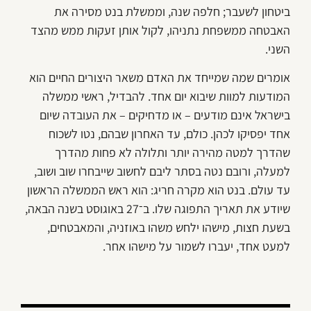
ביטחון לשעבר; חלפה שנה, וממשלת בנט מסירה את
האבטחה ממשפחת נתניהו, לקול אותן זעקות ממש מהצד
השני.
אומרים שמה שמייחד את האדם משאר היצורים החיים הוא
המודעות למוות שיבוא יום אחד. להבדיל, ראשי ממשלה
בישראל אינם מודעים – או מדחיקים – את העובדה שיום
אחד יפסיקו לכהן. כולם, עד האחרון שבהם, נטו לשכוח
שהדרך למטה מהירה יותר ותלולה לא פחות מהדרך
למעלה, ורובם נטה בסתר ליבם לחשוב שייבחרו שוב ושוב,
עד עולם. בנט הוא מקרה חריג: הוא ראש הממשלה הראשון
שיודע את תאריך התפוגה שלו. ב־27 באוגוסט בשנה הבאה,
בשעת חצות, מישהו ילחש משהו באוזניה, והמאבטחים,
למעט אחד, יעברו לשמור על מישהו אחר.