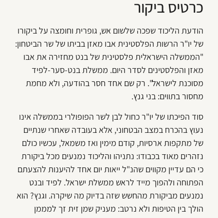
כרטיס ביקור
הודעת הליכוד שפכה שלשום אש, גופרית וחומצה על ביקורו
של יו"ר הרשות הפלסטינית אבו מאזן בביתו של שר הביטחון:
"הממשלה הישראלית פלסטינית של בנט מחזירה את אבו
מאזן והפלסטינים לסדר היום. ממשלת בנט-סער-לפיד
מסוכנת לישראל". רק שם אחד חסר בהודעה, ולא מחמת
מחסור בתווים: בני גנץ.
סוד הפיכתו של יו"ר כחול לבן לשר הפופולרי בממשלה אינו
נעוץ בהכרח במצב הבטחוני, אלא בעובדה שאחרי שנתיים
של מתקפות ארסיות, קודם מימין ואז משמאל, עכשיו כולם
נזהרים מאוד בכבודו: נתניהו והליכוד נמנעים מכל ביקורת
כי הם עדיין מקווים שהנ"ל ייאות יום אחד להיענות להצעתם
הפתוחה ולהפוך מייד לראש ממשלת ישראל. לפיד ובנט
נמנעים מביקורת מהחשש שזה בדיוק מה שיקרה. וגנץ? הוא
הולך בין הטיפות ולא נרטב: מעניק שמן זית זך למממן