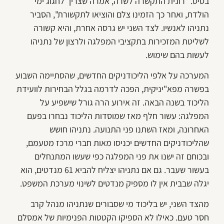
בסיס. "רונית התקשרה לשרה, אמרה שצריך לחגוג ימי
הולדת, ואחר כך הזמינו צלם והוציאו לתקשורת", הסביר
נתניהו לאנשיו. לצד השני יש גרסה אחרת, והיא קשורה
לשליטת המזכירות בתקציבי המפלגה ולרצון של נתניהו
לעשות בהם שימוש.
המערכה על אלפי הליכודניקים החדשים, שהסתיימה השבוע
בפשרה מפא"יניקית, הפכה לדרמה בגלל הבחירות לוועידת
הליכוד בשנה הבאה. זה אירוע הרה גורל שישפיע על
המפלגה: עשור חלף מאז שמוסדות הליכוד נבחרו בפעם
האחרונה, ומאז השתנו פני התנועה. נתניהו חושש
שהליכודניקים החדשים יכניסו מאות חברי מרכז מטעמם,
ובכוחם זה ישנו את פני המפלגה כפי שעשו המתנחלים
בעשור שעבר. גם אם נתניהו יצליח להביא 61 מנדטים, הוא
יגלה שבבית אין לו מספיק מנדטים לשינוי מערכת המשפט.
מהצד השני, יש בליכוד מי שסבורים שנתניהו מנהל קרב
חסר טעם. כאילו לא הספיקו הקטטות הפנימיות של אמסלם