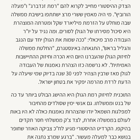
הצדק ההיסטורי מחייב לקרוא להם "רמת זנדברג" ו"מעלה
הורוביץ". מי היה מאמין ששרי מרצ ישתתפו בישיבת ממשלה
שבה מוחלט על הזרמת מיליארד שקל ומטרתה המוצהרת
היא סיכול מסירתו של הגולן לסורים. ומה נגיד על יו"ר
העבודה מרב מיכאלי: "ככה שמות את הגולן יחד עם הנגב
והגליל בראש", התגאתה באינסטגרם, "החלטת ממשלה
לחיזוק הגולן שהעברנו היום היא הכרה וחיזוק ההתיישבות
האמיתית". לא נרשמה כזו הצהרת נאמנות של העבודה
לגולן מאז שרבין הצהיר לפני 30 שנה בדיוק שמי שיעלה על
הדעת לרדת מהרמה יפקיר את בטחון ישראל.
התוכנית לחיזוק רמת הגולן היא ההישג הבולט ביותר עד כה
של בנט וממשלתו. גם אנשי ימין שסולדים מהחיבור
למפלגות השמאל יודו שהצהרות נאמנות כאלה לא היו באות
לעולם בממשלה אחרת, לצד צ'ק ממשלתי חסר תקדים
בהיקפו. הקרדיט ההיסטורי מגיע לח"כ צביקה האוזר שחופר
בנושא כבר למעלה מעשור. "ברגע שמרצ נתנה את