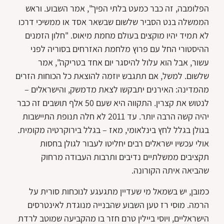
הפלומבה, זה כבר כמעט בלתי הפיך", אמר השבוע. וראש
הממשלה בנט הסביר שלשום שבשאר אסד או ממשיכי דרכו
לא תמיד יהיו מוקצים בעולם מחמת מיאוס. "חלון הזמנים
ההיסטורי החל עם פרוץ מלחמת האזרחים בסוריה לפני
עשור, אבל הוא עלול להיסגר יום אחד בטריקה", אמר
שלשום. למשל, אם תתגבש יוזמה להוצאת כל הכוחות הזרים
מהמדינה: האירנים יתבקשו לצאת מדמשק, והישראלים –
לנטוש את קצרין. התקווה היא שעם 50 אלף תושבים זה כבר
יהיה קשה הרבה יותר. עד 2011 לא חלה תנופת התיישבות
בגולן בגלל לחץ בינלאומי, מאז – בגלל בירוקרטיה מקומית.
אולי עכשיו ישראלים רבים יחליטו לעבור לגולן בחסות
תקציבים ממשלתיים נדיבים ותרבות העבודה מרחוק
שהביאה איתה הקורונה.
כמובן, יש בשמאל מי שעדיין מתגעגע לנוכחות סורית על
הרמה. מוסי רז טען השבוע שהבנייה מנוגדת לאינטרסים
הישראליים, ויוסי ביילין טרם חזר בו מהקביעה שמוטב לרדת