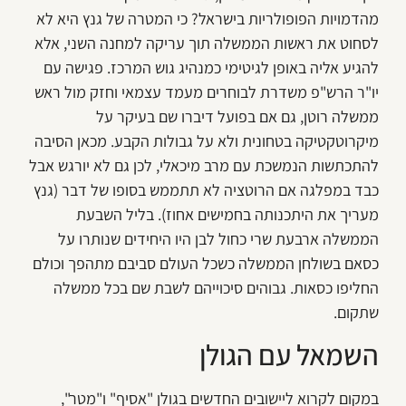
מהדמויות הפופולריות בישראל? כי המטרה של גנץ היא לא
לסחוט את ראשות הממשלה תוך עריקה למחנה השני, אלא
להגיע אליה באופן לגיטימי כמנהיג גוש המרכז. פגישה עם
יו"ר הרש"פ משדרת לבוחרים מעמד עצמאי וחזק מול ראש
ממשלה רוטן, גם אם בפועל דיברו שם בעיקר על
מיקרוטקטיקה בטחונית ולא על גבולות הקבע. מכאן הסיבה
להתכתשות הנמשכת עם מרב מיכאלי, לכן גם לא יורגש אבל
כבד במפלגה אם הרוטציה לא תתממש בסופו של דבר (גנץ
מעריך את היתכנותה בחמישים אחוז). בליל השבעת
הממשלה ארבעת שרי כחול לבן היו היחידים שנותרו על
כסאם בשולחן הממשלה כשכל העולם סביבם מתהפך וכולם
החליפו כסאות. גבוהים סיכוייהם לשבת שם בכל ממשלה
שתקום.
השמאל עם הגולן
במקום לקרוא ליישובים החדשים בגולן "אסיף" ו"מטר",