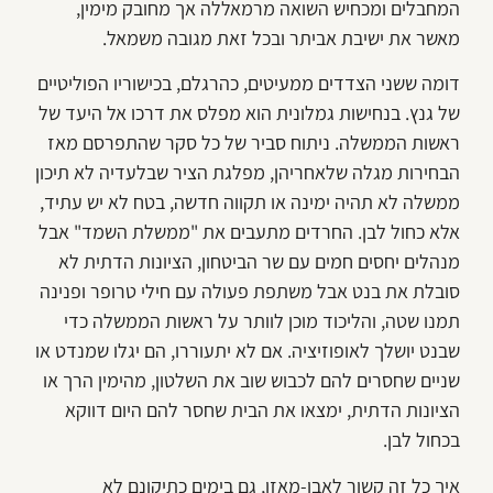
המחבלים ומכחיש השואה מרמאללה אך מחובק מימין,
מאשר את ישיבת אביתר ובכל זאת מגובה משמאל.
דומה ששני הצדדים ממעיטים, כהרגלם, בכישוריו הפוליטיים
של גנץ. בנחישות גמלונית הוא מפלס את דרכו אל היעד של
ראשות הממשלה. ניתוח סביר של כל סקר שהתפרסם מאז
הבחירות מגלה שלאחריהן, מפלגת הציר שבלעדיה לא תיכון
ממשלה לא תהיה ימינה או תקווה חדשה, בטח לא יש עתיד,
אלא כחול לבן. החרדים מתעבים את "ממשלת השמד" אבל
מנהלים יחסים חמים עם שר הביטחון, הציונות הדתית לא
סובלת את בנט אבל משתפת פעולה עם חילי טרופר ופנינה
תמנו שטה, והליכוד מוכן לוותר על ראשות הממשלה כדי
שבנט יושלך לאופוזיציה. אם לא יתעוררו, הם יגלו שמנדט או
שניים שחסרים להם לכבוש שוב את השלטון, מהימין הרך או
הציונות הדתית, ימצאו את הבית שחסר להם היום דווקא
בכחול לבן.
איך כל זה קשור לאבו-מאזן, גם בימים כתיקונם לא