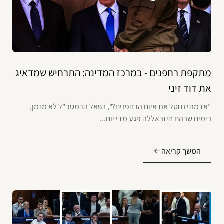
מתקפת רחפנים - במרכז המדינה: התרחיש שמדאיג
את דוד זיני
"אז מתי נחסל את איום הרחפנים?", נשאל הרמטכ"ל לא מזמן,
בימים שבהם חיזבאללה פגע מדי יום...
המשך קריאה