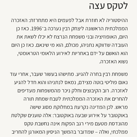
לטקס עצה
ההיסטוריה לא חוזרת אבל לפעמים היא מתחרזת: האזכרה
הממלכתית הראשונה ליצחק רבין נערכה ב־1996. כאז כן
היום, האופוזיציה ובני משפחת הנרצח לא יכלו לשאת את
העובדה שדווקא נתניהו, מכולם, הוא מי שינאם. כאז כן היום
הוא הואשם על ידם באחריות לאירוע הלאומי הטראומטי,
נשוא האזכרה.
משפחת רבין בחרה להגיע. מתישהו בעשור שעבר, אחרי עוד
נאום פוליטי בוטה מצידם, נמאס לנתניהו והוא חדל להגיע
לאזכרה. רוב הקיבוצים וחלק ניכר מהמשפחות מעדיפים
להחרים את האזכרה הממלכתית לטבח שמחת תורה
מראש. לכן המדינה נקרעת במחלוקת מסוג שישה
באוקטובר על אירוע שבעה באוקטובר: אלה טוענים שקלטת
מהונדסת מטעם מירי רגב הפקות אינה נחשבת טקס
ממלכתי, ואלה – שמדובר בהמשך הניסיון המאורגן להחריב