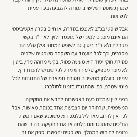
שמרן כשופט השלישי בתמורה להצבעה בעד עמית
לנשיאות.
אבל שופטי בג"צ לא צפו בסדרה, או חיים בסרט אקטיביסטי.
הם אינם מוכנים למינוי של מועמדי לוין. לא ד"ר בקשי
מקהלת ולא ד"ר ביטון. גם לשופט המחוזי אילן סלע הם
מסרבים, וכך לכל מועמד עם השקפה משפטית שלפיה
פסילת חוקי יסוד היא מעשה פסול. בקשי מזוהה מדי, ביטון
לא מוכר מספיק, סלע חדש מדי. לכל שם יש להם תירוץ.
עמית ופוגלמן ממשיכים מסורת מפוארת של התנגדות לכל
מינוי שמרני, כפי שהתנגדו בזמנו לסולברג.
בפני לוין עומדת כעת האפשרות לחדש את החקיקה
המשפטית, שרחוקה יום הצבעות אחד בכנסת מאישור. אבל
לכך אין לו רוב מאז ליל גלנט. הוא משוכנע שאם חמשת
הח"כים שהתנגדותם בלמה אז את החקיקה יבהירו שהם
נכונים לחידוש המהלך, השופטים יתפשרו. ספק אם זה