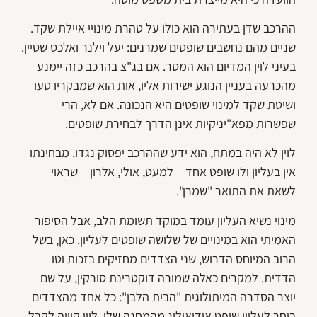
ההרכב שדן בעתירה הוא כולו על טהרת מינויי איילת שקד.
שניים מהם נחשבים שופטים שמרנים: יעל וילנר ואלכס שטיין.
בעיני לוין המדיום הוא המסר. אם בג"צ בהרכב כזה יימנע
מהכרעה בעניין הנוגע ישירות אליו, אות הוא שמבקריו טעו
ושיטת שקד למינוי שופטים היא הנכונה. אם לא, הרי
שפשרות מפא"יניקיות אינן הדרך לבחירת שופטים.
לוין לא היה במתח, הוא ידע שההרכב יפסוק נגדו. מבחינתו
אין בעליון ולו שופט אחד – למעט, אולי, אלרון – שראוי
לשאת את התואר "שמרן".
מינוי נשיא העליון עומד במוקד תשומת הלב, אבל הסיפור
האמיתי הוא במינויים של שלושה שופטים לעליון. כאן, בשל
הרוב המיוחס הדרוש, שני הצדדים מחזיקים בזכות וטו
הדדית. למקרים כאלה שמורה דוקטרינת סורקין, על שם
יוצר הסדרה המיתולוגית "הבית הלבן": כל אחד מהצדדים
בוחר לעליון שופט אידיאולוג מהמחנה שלו. לוין קיווה לקבל