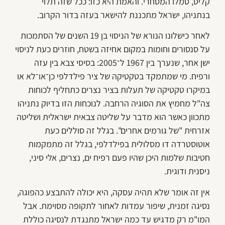
קליט, סמלו המסחרי. והאמת היא כזו: ככל שזה תלוי
בנתניהו, ישראל מתכננת להישאר בעזה בדור הקרוב.
לאחר כישלונו הנורא של הניסוי בן 19 השנים של הסתמכות
על סנסורים וחומות במקום אחיזה בשטח, חוזרים כעת לניסוי
ישן אחר, שנערך בין 1967 ל־2005: בסיסי צבא בין עזה
ורפיח. מי שמתמקד בטקטיקה של ציר פילדלפי כן־או־לא או
במיקרו טקטיקה של תעלות בציר נצרים כתחליף לכוחות
צה"ל מחמיץ את הסוגיה הרחבה. לנוכחות הזו בדיוק נתניהו
מתכוון כאשר הוא מדבר על שליטה צבאית ישראלית ושליטה
אזרחית "של גורמים אחרים". בגלל זה סוללים כעת
אוטוסטרדה דו מסלולית בפילדלפי, בגלל זה מתמקמות
חטיבות שלמות היכן שהיו פעם רפיח ים, נצרים, אלי סיני,
ניסנית ודוגית.
אין זה אומר שלא תהיה עסקה, היא יכולה להתבצע כהפוגה,
נסיגה זמנית, שיפור עמדות לאחור לתקופה מסוימת. אבל
המו"מ רק מדגיש עד כמה ישראל מתנגדת לנסיגה כוללת