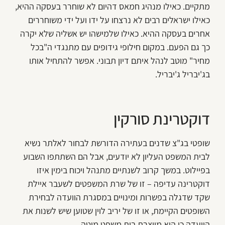
מתקיים. כאילו מנהיג חמאס דהיום לא שוחרר בעסקה ההיא,
כאילו ישראלים רבים לא נרצחו על ידו ועל ידי משוחררים
אחרים בעסקה ההיא. כאילו שלמישהו יש אשליה שלא יקרה
כך גם הפעם. במקום חילופי גידופים עם מתנגדי ה"בכל
מחיר" מוטב לנהל איתם דיון תבוני. אפשר להתחיל אותו
בג'יבריל ג'יבריל.
דוקטרינת סורקין
שופטי בג"צ שדנים בעתירה הדורשת לבחור לאלתר נשיא
לבית המשפט העליון לא יודעים, אבל הם השתתפו השבוע
בפיילוט. במשך קרוב לשנתיים מתנהל ויכוח בימין איזו
דוקטרינה עדיפה – זו של שרת המשפטים לשעבר איילת
שקד שדגלה בפשרות ומינויים במסגרת הוועדה לבחירת
השופטים הקיימת, או זו של יריב לוין שטוען שיש לשנות את
הוועדה כי היא מייצרת בית משפט מוטה.