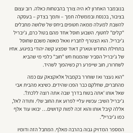
בנובמבר האחרון לא היה צורך בהבטחות כאלה. רוב עצום
בציבור, בכנסת ובממשלה תמך – ותמך בצדק – בעסקה
להשבת למעלה ממאה חטופים ביחס של שלושה מחבלים
"קלים" לחטוף. השבוע חוסל אחד מהם בטול כרם, ג'יבריל
ג'יבריל. הוא הצטרף לחבריו ואאל מאשה משכם שחוסל
בתחילת החודש וטארק דאוד שפצע קשה יהודי בפיגוע. אחיו
של ג'יבריל הסביר שהמנוח חש "חוב" כלפי מי שהביא
לשחרורו, חוב שייפרע רק כשיהפוך לשהיד.
"הוא נעצר ואז שוחרר בקמבול אלאקצאק עם כמה
מהחברים, שחלקם כבר הפכו שהידים. כשיצא מהבית אבי
שאל אותו 'אתה בטוח בדרך שבה אתה רוצה ללכת?'.
ג'יבריל השיב: עכשיו עליי לפרוע את החוב שלי. ותודה לאל,
אללה קיבל אותו והוא זכה למות קדושים… יבואו עוד אלף
כמו ג'יבריל".
המספר המדויק גבוה בהרבה מאלף. המחבל הזה ודומיו