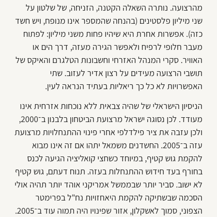
מהרצועה. נותרה השאלה הקטנה, הזניחה, של שלטון על
שני מיליון פלסטינים (בהנחה שהמספר אינו מנופח, ויש חשד
כזה). אפשרות אחרת היא שיהיו פחות משני מיליון: לפתוח
מעבר חלופי לרפיח ולאפשר הגירה מעזה, דרך הים או
האוויר. סקרי המנהל האזרחי וחשבונות הטלגרם והאיקס של
תושבי הרצועה מעידים על רצון אדיר לעזוב. שתי
האפשרויות לא כל כך ריאליות בעתיד הנראה לעין.
הניסיון הישראלי של שהיה צבאית ללא נוכחות אזרחית אינו
מעודד. לכן נסוגה ישראל מרצועת הביטחון בלבנון ב־2000,
ולכן עזבה את ציר פילדלפי אחרי פינוי ההתנחלויות מרצועת
עזה ב־2005. החשדנים משמאל יתהו אם זה אינו מבוא
להקמת גוש קטיף, במיוחד כשחצי קואליציה הגיעה לכנס
בחורף בעד חידוש ההתנחלות בעזה. תנוח דעתם, גוש קטיף
לא ישוב. סביר יותר שבממשל אמריקני אוהד יותר תהיה אולי
הסכמה שבשתיקה להקמת היאחזויות נח"ל בפרימטר
הצפוני, סמוך לאשקלון, אזור שפינויו היה תמוה עוד ב־2005.