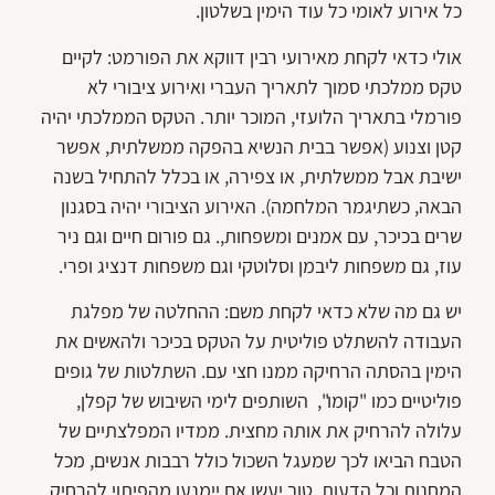
כל אירוע לאומי כל עוד הימין בשלטון.
אולי כדאי לקחת מאירועי רבין דווקא את הפורמט: לקיים
טקס ממלכתי סמוך לתאריך העברי ואירוע ציבורי לא
פורמלי בתאריך הלועזי, המוכר יותר. הטקס הממלכתי יהיה
קטן וצנוע (אפשר בבית הנשיא בהפקה ממשלתית, אפשר
ישיבת אבל ממשלתית, או צפירה, או בכלל להתחיל בשנה
הבאה, כשתיגמר המלחמה). האירוע הציבורי יהיה בסגנון
שרים בכיכר, עם אמנים ומשפחות,. גם פורום חיים וגם ניר
עוז, גם משפחות ליבמן וסלוטקי וגם משפחות דנציג ופרי.
יש גם מה שלא כדאי לקחת משם: ההחלטה של מפלגת
העבודה להשתלט פוליטית על הטקס בכיכר ולהאשים את
הימין בהסתה הרחיקה ממנו חצי עם. השתלטות של גופים
פוליטיים כמו "קומו", השותפים לימי השיבוש של קפלן,
עלולה להרחיק את אותה מחצית. ממדיו המפלצתיים של
הטבח הביאו לכך שמעגל השכול כולל רבבות אנשים, מכל
המחנות וכל הדעות. טוב יעשו אם יימנעו מהפיתוי להרחיק