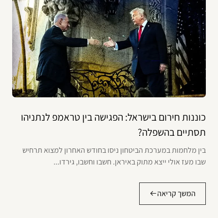
כוננות חירום בישראל: הפגישה בין טראמפ לנתניהו
תסתיים בהשפלה?
בין מלחמות במערכת הביטחון ניסו בחודש האחרון למצוא תרחיש
שבו מעז אולי ייצא מתוק באיראן. חשבו וחשבו, גירדו...
המשך קריאה