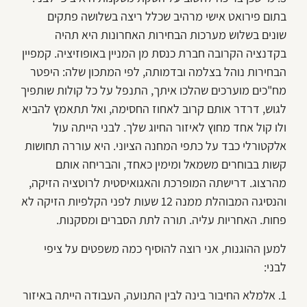
בתום פירואט אישי מרהיב שכלל ריצה בשלושה פתקים
שונים בשלוש מערכות הבחירות האחרונות היא תהיה
בקדנציה הקרובה חברת כנסת מן המניין באופוזיציה. קמפיין
הבחירות נוהל בצלמה ובדמותה, לפי המתכון שלה: היפטר
מח"כים מוערכים שהלכו איתך, התנפל על כל קולות שותפיך
לגוש, דרדר אותם קרוב לאחוז החסימה, ואל תתאמץ להביא
ולו קול אחד מחוץ לאיזור החיוג שלך. לבני הייתה עול
אלקטורלי כבד על כתפי המחנה הציוני. היא עוררה תחושות
קשות בבוחרים משמאל ומימין כאחד, והבריחה אותם
מהרצוג. דרישתה המופרכת והאגואיסטית לרוטציה הזיקה,
והנסיגה המבוהלת ממנה 12 שעות לפני הקלפיות הזיקה לא
פחות. האחריות עליה. תורה לתת הסברים ומסקנות.
למען ההוגנות, אני רוצה להוסיף כמה משפטים על ציפי
לבני:
1. אלמלא החיבור בינה לבין התנועה, העבודה הייתה באיזור