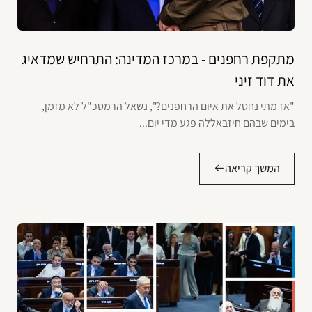
מתקפת רחפנים - במרכז המדינה: התרחיש שמדאיג
את דוד זיני
"אז מתי נחסל את איום הרחפנים?", נשאל הרמטכ"ל לא מזמן,
בימים שבהם חיזבאללה פגע מדי יום...
המשך קריאה