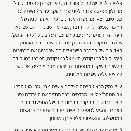
אלפי דולרים שלקח. ליאור חורב, יהיר ושחצן כתמיד, קיבל
מכחלון מפלגה שכבר לפני שנה בסקר ערוץ 2 הייתה 10
מנדטים, ויצא עם עשרה מנדטים. על האסטרטגיה של
הליכוד אפשר להגיד הרבה, אבל מה שבטוח – גם שם לא
העלו על דעתם שלושים. כולם עבדו על בסיס "סקרי עומק",
שזה כמו סקרים רגילים רק ע
וד יותר שגוי. זרמי העומק
האדירים של החברה הישראלית הם שהכריעו את הבחירות:
הימין קיבל כמו קודם, השמאל כמו קודם, המרכז כמו קודם.
תעשיית השקר המנופחת הזו יצאה מפרופורציה, אין טעם
להוציא עליה עשרות מיליונים.
2. ליצחק הרצוג הייתה הצלחה אישית מרשימה. הוא הביא
את המחנ"צ ל-24 מנדטים ובכך החזיר את העבודה נטו
ל-19 מנדטים, התקרה הדמוגרפית של המפלגה בדור
האחרון, והגיע למספרים יפים מאוד בהתאמה לראשות
הממשלה. ההאשמות אליו אינן במקומן.
3. מי שכן צריכה לחשוב על הסקת מסקנות היא ציפי לבני.