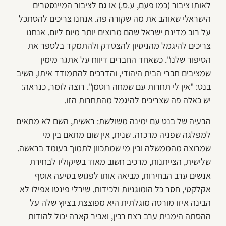
לאותו ציבור (כמו פעם, ע.ס.) או גם לציבור המיינסטרים
הישראלי שאוהב את מה שקורה פה. אנחנו צריכים להסתכל
על רוב מדינת ישראל שהם מרוצים יותר מיום ליום. אנחנו
צריכים להיגמל מהניסיון להצטדק ולהתמקד בלספר את
הסיפור שלנו". כשאחד החברים דיווח על אתגר מימין
שמציבים חברי הבית היהודי, והדרכים להתמודד איתו, השיב
בנט: "אין לי תחרות עם שמחה רוטמן". רוצה לומר, כנראה:
יש כאלה פה שצריכים להיגמל מהתחרות הזו.
הבעיה של בנט עם ימינה משולשת: ראשית, השם לא מתאים
למפלגה שפניה מרכזה. שנית, אין שום מתאם בין מי
שמרוצה מהממשלה ובין מי שמתכוון לתמוך בעומד בראשה.
שלישית, הצייתנות, מרכיב חשוב מאוד בשיקוליו לבחירת
אנשים ערב הבחירות, מביאה אותו לפגוש בסיעה אוסף
אקלקטי, חסר כל הומוגניות ולכידות. שירלי פינטו אפילו לא
הבינה איזו מורסה מוגלתית היא מפוצצת בציוץ שלה על
ההסתה הימנית ערב רצח רבין, ואביר קארה יכול להודות