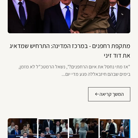
מתקפת רחפנים - במרכז המדינה: התרחיש שמדאיג
את דוד זיני
"אז מתי נחסל את איום הרחפנים?", נשאל הרמטכ"ל לא מזמן,
בימים שבהם חיזבאללה פגע מדי יום...
המשך קריאה