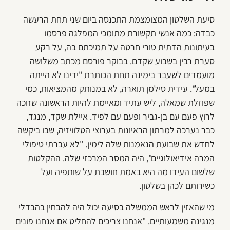
סיעת השלטון המצומצמת התכנסה ביום שני תחת הרעשה
כבדה: כמה אנשי תקשורת מתומכי המפלגה פרסמו
בעיתונות הדתית טורי חרטה על תמיכתם בה, על רקע
סערת רבין בשבוע שקדם. בבוקר פורסם מכתב משלושה
מועמדים לשעבר בימינה תחת הכותרת "ידינו לא הייתה
במעל". עידית סילמן תוארה, לא במנותק מהמציאות, כמי
שפוזלת שמאלה, ליש עתיד ומאיימת להיות הראשונה שזוכה
לרוץ פעם עם בן-גביר ופעם עם לפיד. איילת שקד, מנגד,
כבר נערכה למרתון הראיונות בערוצי הטלוויזיה, שבו ביקשה
לחדש את שבועת הנאמנות שלה לימין. "לא עברתי טיפולי
המרה אידיאולוגיים", היה המסר המרכזי שלה. ההקלטות
שלשום העידו מה היא באמת חושבת על שותפיה ועל
כשירותם לכהן בשלטון.
מי שהאזין לראש הממשלה בסיעה יכול היה להבחין בהבדלי
מנגינה משמעותיים. "אנחנו צריכים להחליט אם אנחנו פונים