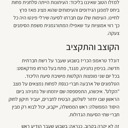
למזלו הטוב שאיננו בליכוד: העיתונות הייתה סלחנית פחות
ביחס למפגן הגידופים והעימותים שהוא מציג מאז פרץ
לחיינו. העימות שלו עם חברתו לסיעה שירלי פינטו היה כל
כך רווי אמוציות עד שאפילו המתורגמנית משפת הסימנים
צעקה.
הקוצב והתקציב
דונלד טראמפ הכריז בשבוע שעבר על רשת חברתית
חדשה. בנימין נתניהו, מנגד, פתח בעל כורחו פודקאסט:
בכל יום שני מופצות הקלטות מישיבת סיעת הליכוד.
הטלפונים של ארבעה חברי כנסת לפחות נמצאים על מצב
"הקלט". איכשהו, התפספסה שם יוזמתו של נתניהו: ביום
הראשון שבו יחזור לשלטון, הבטיח לחברים, יעביר תיקון לחוק
היסוד הממשלה: ראש הממשלה, ייקבע, יכול לבוא רק מבין
חברי שתי הסיעות הגדולות.
זה לא יקרה בקרוב, כנראה: בשבוע שעבר הודיע ראש