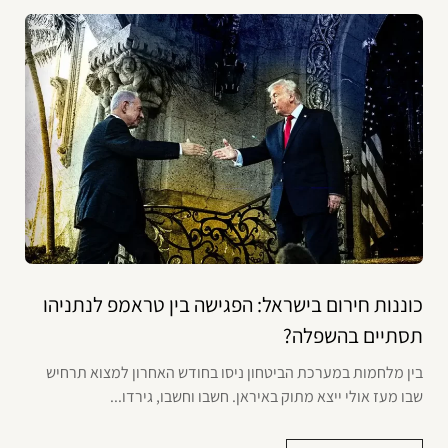
כוננות חירום בישראל: הפגישה בין טראמפ לנתניהו
תסתיים בהשפלה?
בין מלחמות במערכת הביטחון ניסו בחודש האחרון למצוא תרחיש
שבו מעז אולי ייצא מתוק באיראן. חשבו וחשבו, גירדו...