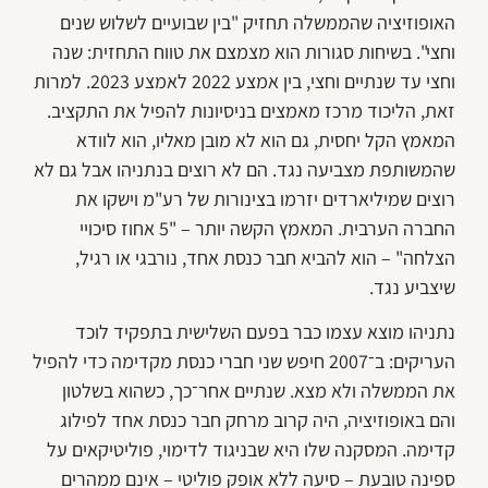
האופוזיציה שהממשלה תחזיק "בין שבועיים לשלוש שנים
וחצי". בשיחות סגורות הוא מצמצם את טווח התחזית: שנה
וחצי עד שנתיים וחצי, בין אמצע 2022 לאמצע 2023. למרות
זאת, הליכוד מרכז מאמצים בניסיונות להפיל את התקציב.
המאמץ הקל יחסית, גם הוא לא מובן מאליו, הוא לוודא
שהמשותפת מצביעה נגד. הם לא רוצים בנתניהו אבל גם לא
רוצים שמיליארדים יזרמו בצינורות של רע"מ וישקו את
החברה הערבית. המאמץ הקשה יותר – "5 אחוז סיכויי
הצלחה" – הוא להביא חבר כנסת אחד, נורבגי או רגיל,
שיצביע נגד.
נתניהו מוצא עצמו כבר בפעם השלישית בתפקיד לוכד
העריקים: ב־2007 חיפש שני חברי כנסת מקדימה כדי להפיל
את הממשלה ולא מצא. שנתיים אחר־כך, כשהוא בשלטון
והם באופוזיציה, היה קרוב מרחק חבר כנסת אחד לפילוג
קדימה. המסקנה שלו היא שבניגוד לדימוי, פוליטיקאים על
ספינה טובעת – סיעה ללא אופק פוליטי – אינם ממהרים