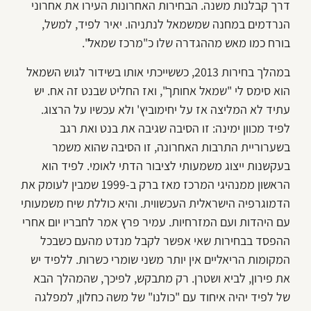
דרך קבלנות משנה. הבחירות האחרונות העירו את אחרוני
הנרדמים במחנה שמשמאל לנתניהו. יאיר לפיד, למשל,
בורח כמו מאש מההגדרה שלו כ"מרכז שמאל".
במהלך בחירות 2013, כששייכתי אותו בשידור לגוש השמאל
הוא סימס לי "שמאל אחותך", ואז החליט שבנט זה אח. יש
עתיד לא המליצה אז על יחימוביץ' ולא עכשיו על הרצוג.
לפיד מכוון ימינה: זו הסיבה שגיבה את בנט ואת רגב
בשערוריית התרבות האחרונה, זו הסיבה שהוא משמר
בעקשנות ייצוג משמעותי לציבור הדתי לאומי. לפיד הוא
הראשון ממנהיגי המרכז מאז ברק ב-1999 שמבין לעומק את
הדמוגרפיה הישראלית העכשווית. והיא כוללת שיח משמעותי
עם היהדות ועם המזרחיות. עמיר פרץ אמר לחבריו יום אחרי
ההפסד בבחירות שאי אפשר לקבל מנדט מהעם כשבכל
המקומות הריאליים אין יותר משני שומרי כשרות. ללפיד יש
את פירון, לביא ושטרן. רק מתבקש, לפיכך, שהמהלך הבא
של לפיד יהיה איחוד עם "כולנו" של משה כחלון, למפלגה