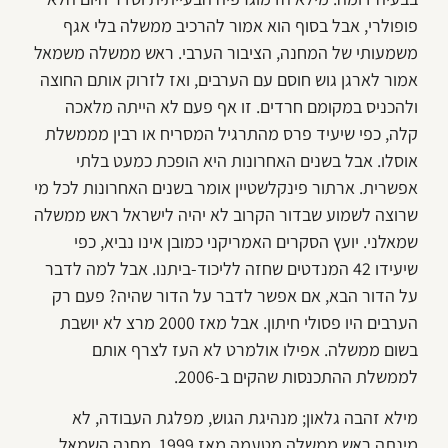
פופולרי, אבל בסוף הוא אמור להרכיב ממשלה בלי אגף
משמעותי של המחנה, הציבור הערבי. ראש ממשלה משמאל
אמור לארגן גוש חוסם עם הערבים, ואז לזרוק אותם החוצה
ולהכניס במקומם חרדים. זו אף פעם לא הייתה מלאכה
קלה, כפי שיעיד פרס מהתרגיל המסריח או רבין מממשלת
אוסלו. אבל בשנים האחרונות היא הופכת כמעט בלתי
אפשרית. ארתור פינקלשטיין אומר בשנים האחרונות לכל מי
שרוצה לשמוע שבדור הקרוב לא יהיה לישראל ראש ממשלה
שמאלני. יועץ הסקרים האמריקני כמובן אינו נביא, כפי
שיעידו 42 המנדטים שחזה לליכוד-ביתנו. אבל למה לדבר
על הדור הבא, אם אפשר לדבר על הדור שהיה? פעם רק
הערבים היו פסולי חיתון. אבל מאז 2000 מרצ לא יושבת
בשום ממשלה. אפילו אולמרט לא העז לצרף אותם
לממשלת ההתכנסות שהקים ב-2006.
מילא זהבה גלאון; מנהיגת הגוש, מפלגת העבודה, לא
מינתה ראש ממשלה מטעמה מאז 1999. מחנה השמאל