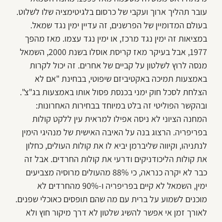
עובר תהליך ארוך ועקבי של כרסום בלגיטימציה שלו לשלוט.
בעולם המדומיין של הפרשנים, זה עדיין ימין נגד שמאל.
במציאות זה ימין נגד מרכז, או ימין נגד עצמו. מאז מהפך
1977, אבל בעיקר מאז קריסת אוסלו בשנת 2000, השמאל
מנסה לרוץ לשלטון על קביים של אחרים. זה יכול לקרות
באמצעות תמיכה באקטיביזם שיפוטי, בבחינת "אם לא
הצלחת לסכל חוק ימני בכנסת פסול אותו באמצעות בג"צ".
ובהקשר הפוליטי זה בלט במיוחד בבחירות האחרונות:
המחנה הציוני לא ניסה אפילו למראית עין ללקט קולות
בפריפריה. הרצוג בנה על האיבה האישית של מנהיגי הימין
לנתניהו, וקיווה שליברמן יביא לו את קולות העולים, כחלון
את קולות הליכודניקים ודרעי את קולות החרדים. אבל זה
כבר לא יקרה כנראה, כי 88% מהעולים מרוסיה מצביעים
ימין, השמאל לא קיים בפריפריה ו-90% מהחרדים לא
מוכנים לשמוע על ברית עם מה שהם תופסים כאוכלי שפנים.
לאורך זמן אי אפשר להשיג שלטון לא דרך מיקור חוץ ולא