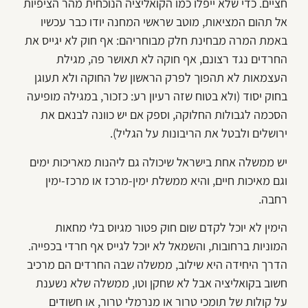
חציים. כדי שלא ייפלו כמו הקואליציה הנוכחית מהר הציפיות
אל תהום המציאות, מוטב שראשי המחנה יודו כבר עכשיו
באמת המרה מבחינת חלק מבוחריהם: אף חוק לא יגייס את
החרדים נגד רצונם, אף חוקה לא תאושר פה, מגילת
העצמאות לא תהפוך לפרק הראשון של החוקה ולא תעוגן
בחוק יסוד (ולא בטוח שזה רעיון רע: כזכור, במגילה מופיעה
הסכמה לגבולות החלוקה, וספק אם יש כוונה לבנאם את
ירושלים ולבטל את הריבונות על הגליל).
יש ממשלה אחת בישראל שיכולה גם ליהנות מאריכות ימים
וגם מאיכות חיים, והיא ממשלת ימין-מרכז או מרכז-ימין
רחבה.
הימין לא יוכל לקדם שום חוק פטור מגיוס בלי מחאות
המוניות ברחובות, והשמאל לא יוכל לגייס אף חרדי בכפייה.
הדרך היחידה היא שילוב, ממשלה שבה החרדים הם מרכיב
חשוב בקואליציה אבל לא שחקן וטו, ממשלה שלא נשענת
על קולות של תומכי טרור או מנרמלי טרור, או חשודים