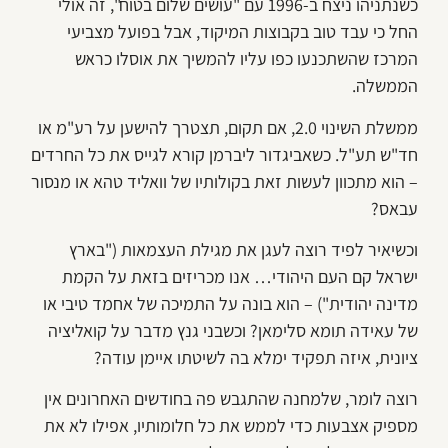
כשנתניהו ניצח ב-1996 עם "עושים שלום בטוח", זה אולי
החל כי עבד טוב בקבוצות המיקוד, אבל בפועל מצביעי
המרכז שהשתכנעו כפו עליו להמשיך את אוסלו כראש
הממשלה.
ממשלת השינוי 2.0, אם תקום, תצטרך להישען על רע"מ או
חד"ש תע"ל. כשאביגדור ליברמן קורא לגייס את כל החרדים
– הוא מתכוון לעשות זאת בקולותיו של וואליד טהא או מנסור
עבאס?
וכשיאיר לפיד רוצה לעגן את מגילת העצמאות ("בארץ
ישראל קם העם היהודי… אנו מכריזים בזאת על הקמת
מדינה יהודית") – הוא בונה על התמיכה של אחמד טיבי או
של עאידה תומא סלימאן? וכשבני גנץ מדבר על קואליציה
ציונית, איזה תפקיד ימלא בה לשיטתו איימן עודה?
רוצה לומר, שלמחנה שהתגבש פה בחודשים האחרונים אין
מספיק אצבעות כדי לממש את כל חלומותיו, אפילו לא את