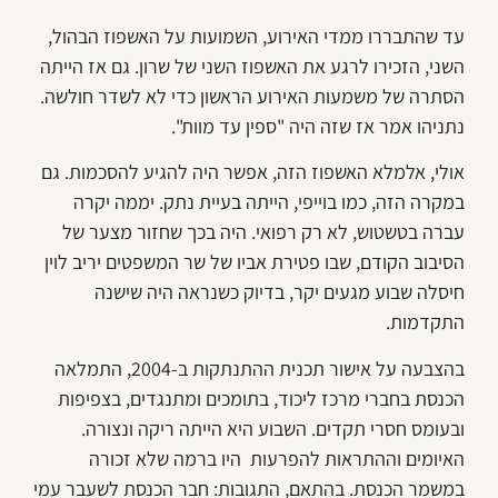
עד שהתבררו ממדי האירוע, השמועות על האשפוז הבהול,
השני, הזכירו לרגע את האשפוז השני של שרון. גם אז הייתה
הסתרה של משמעות האירוע הראשון כדי לא לשדר חולשה.
נתניהו אמר אז שזה היה "ספין עד מוות".
אולי, אלמלא האשפוז הזה, אפשר היה להגיע להסכמות. גם
במקרה הזה, כמו בוייפי, הייתה בעיית נתק. יממה יקרה
עברה בטשטוש, לא רק רפואי. היה בכך שחזור מצער של
הסיבוב הקודם, שבו פטירת אביו של שר המשפטים יריב לוין
חיסלה שבוע מגעים יקר, בדיוק כשנראה היה שישנה
התקדמות.
בהצבעה על אישור תכנית ההתנתקות ב-2004, התמלאה
הכנסת בחברי מרכז ליכוד, בתומכים ומתנגדים, בצפיפות
ובעומס חסרי תקדים. השבוע היא הייתה ריקה ונצורה.
האיומים וההתראות להפרעות היו ברמה שלא זכורה
במשמר הכנסת. בהתאם, התגובות: חבר הכנסת לשעבר עמי