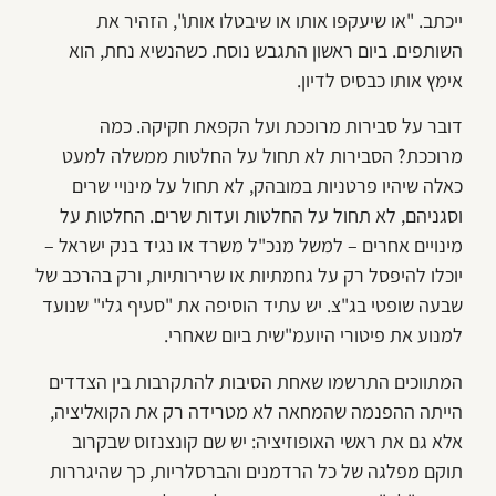
ייכתב. "או שיעקפו אותו או שיבטלו אותו", הזהיר את
השותפים. ביום ראשון התגבש נוסח. כשהנשיא נחת, הוא
אימץ אותו כבסיס לדיון.
דובר על סבירות מרוככת ועל הקפאת חקיקה. כמה
מרוככת? הסבירות לא תחול על החלטות ממשלה למעט
כאלה שיהיו פרטניות במובהק, לא תחול על מינויי שרים
וסגניהם, לא תחול על החלטות ועדות שרים. החלטות על
מינויים אחרים – למשל מנכ"ל משרד או נגיד בנק ישראל –
יוכלו להיפסל רק על גחמתיות או שרירותיות, ורק בהרכב של
שבעה שופטי בג"צ. יש עתיד הוסיפה את "סעיף גלי" שנועד
למנוע את פיטורי היועמ"שית ביום שאחרי.
המתווכים התרשמו שאחת הסיבות להתקרבות בין הצדדים
הייתה ההפנמה שהמחאה לא מטרידה רק את הקואליציה,
אלא גם את ראשי האופוזיציה: יש שם קונצנזוס שבקרוב
תוקם מפלגה של כל הרדמנים והברסלריות, כך שהיגררות