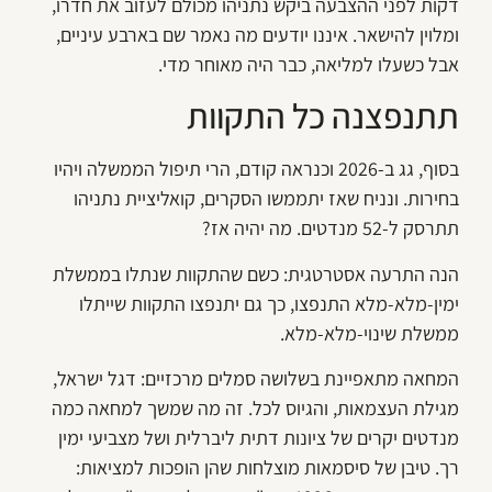
דקות לפני ההצבעה ביקש נתניהו מכולם לעזוב את חדרו,
ומלוין להישאר. איננו יודעים מה נאמר שם בארבע עיניים,
אבל כשעלו למליאה, כבר היה מאוחר מדי.
תתנפצנה כל התקוות
בסוף, גג ב-2026 וכנראה קודם, הרי תיפול הממשלה ויהיו
בחירות. ונניח שאז יתממשו הסקרים, קואליציית נתניהו
תתרסק ל-52 מנדטים. מה יהיה אז?
הנה התרעה אסטרטגית: כשם שהתקוות שנתלו בממשלת
ימין-מלא-מלא התנפצו, כך גם יתנפצו התקוות שייתלו
ממשלת שינוי-מלא-מלא.
המחאה מתאפיינת בשלושה סמלים מרכזיים: דגל ישראל,
מגילת העצמאות, והגיוס לכל. זה מה שמשך למחאה כמה
מנדטים יקרים של ציונות דתית ליברלית ושל מצביעי ימין
רך. טיבן של סיסמאות מוצלחות שהן הופכות למציאות: