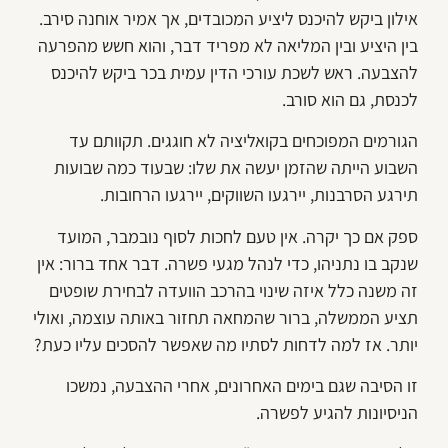
אילון ביקש להיכנס ליציע המכובדים, אך אמיר אוחנה סירב.
בין היציע ובין המליאה לא מפריד דבר, והוא חשש מהפרעה
להצבעה. ראש לשכת עורכי הדין עמית בכר ביקש להיכנס
לכנסת, גם הוא סורב.
הגורמים המפוכחים בקואליציה לא חוגגים. תקוותם עד
השבוע הייתה שהזמן יעשה את שלו: שבעוד כמה שבועות
תירגע הסרבנות, יירגעו השווקים, יירגעו הרחובות.
ספק אם כך יקרה. אין טעם לחכות לסוף נובמבר, המועד
שנקב בו נתניהו, כדי לנהל מגעי פשרה. דבר אחד ברור: אין
זה משנה כלל איזה שינוי בהרכב הוועדה לבחירת שופטים
תציע הממשלה, ברור שהמחאה תחזור באותה עוצמה, ואולי
יותר. אז למה לדחות לסתיו מה שאפשר להסכים עליו כעת?
זו הסיבה שגם בימים האחרונים, אחרי ההצבעה, נמשכו
הניסיונות להגיע לפשרה.