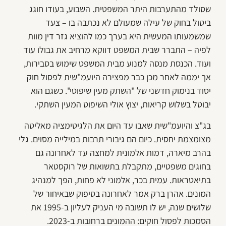
שסולד מהתערבות היתר המשפטית. השבוע, בעודו חוגג
ביטול בחוק של עילה שמעולם לא נכתבה בו – צעד
שמשמעותו המעשית היא בערך כמו להוציא גזר דין מוות
לפיה – התברר שבית המשפט דווקא מרחיב את גבולו עוד
ועוד. הכנסת מנסה למנוע מבית המשפט שימוש בסבירות,
אך יממה לאחר מכן כבר מפצירה היועמ"שית לפסול חוק
יסוד בנימוק חדשני של "השתק מעין שיפוטי". כשגם הוא
יבוטל בשלוש קריאות, יצוץ אולי השיפוט המעין השתקי.
בג"צ והיועמ"שית שאבו עד היום את הלגיטימציה מאליטה
מצומצמת יחסית. כיום הם גיבורי תרבות במילייה מסוים. גלי
בהרב מיארה, דמות אלמונית למחצה עד לאחרונה גם
בחוגים משפטיים, מתקבלת בתשואות של רוקסטאר
בתיאטראות. עמית בכר, אלמוני לא פחות, הפך למנהיג
המונים. אהרן ברק אמר לאחרונה בסיפוק שבאיחור של
שלושים שנה, יש לו תשובה מי העניק לעליון ב-1995 את
הסמכות לפסול חוקים: ההמונים ברחובות ב-2023.