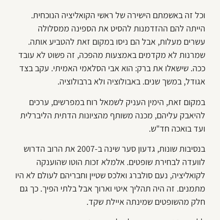
וכל זה באשמתם הישירה של ראשי הקואליציה הנוכחית.
הייתה להם ההזדמנות להסיט את הספינה ממסלולה
עשרים מעלות, אבל הם ניסו במקום זאת להטביע אותה.
שמרנות לא מקדמים באמצעות מהפכה, זה פשוט לא עובד
ככה. שישאלו את ברק: הוא אבי הסלאמי האמיתי. עקב בצד
אגודל, במשך שנים. באבולוציה ולא ברבולוציה.
במקום זאת, הימין העניק לשמאל רוח במפרשים, ערכים
להיאבק עליהם, מכנה משותף מהציונות הדתית הליברלית
ועד בואכה חד"ש.
בנסיבות שונות, גדעון סער שינה ב-2007 את הרוב הדרוש
לוועדה לבחירת שופטים. אלמלא זכות הוטו שהוענקה
לקואליציה, נעם סולברג ואלכס שטיין וחבריהם לעולם לא היו
מתמנים. זה היה תהליך איטי וארוך אבל בלתי הפיך. כך גם
חלק מהשופטים שמינתה איילת שקד.