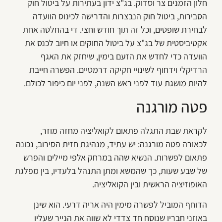
חלון הזמנים צר וסדוק. בג"צ ידון בעתירות על ביטול חוק
הסבירות, ביטול חוק הנבצרות והדרישה לכינוס הוועדה
לבחירת שופטים, וכל זה תוך חודש וחצי. די בהחלטה אחת
אקטיביסטית של בג"צ על ביטול החוקים או חיוב לכנס את
הוועדה כדי לחדש את הזעם בימין, שיחזק את האגף
הרדיקלי וידחוף לשינויי חקיקה דרמטיים. הפשרה חייבת
להיות מושגת עוד לפני ראש השנה, לפני יום כיפור לכולם.
פטה מורגנה
לקראת שבת התגלה פתאום לקואליציה מחזה מוזר,
לכאורה פטה מורגנה: יש עתיד, מנהיגת חזית הסירוב, נכונה
פתאום לפשרות. הנשיא שהה במרחק אלפי מיילים והפרש
של שבע שעות, כך שהמשא ומתן התנהל בלעדיו, בין מפלגת
האופוזיציה הראשית ובין הקואליציה.
הדוחף המוביל לפשרה מימין היה אריה דרעי. הוא שינן
באוזני חבריו שנוסח חד צדדי לא שווה את הנייר שעליו