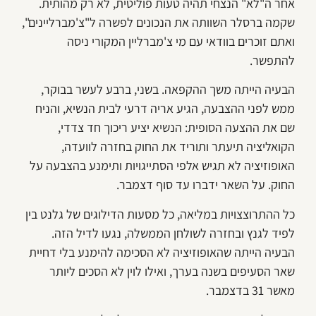
אחר ה"לא" הנצחי תהיה טעות פוליטית, לא רק מהותית.
שקמה ברסלר השוותה את הנכונים לפשרה ל"צ'מברליינים",
ואתם זוכרים בוודאי עם מי צ'מברליין המקורי ניסה
להתפשר.
הבעיה הייתה משך ההקפאה. בשני, ברבע לעשר בבוקר,
ממש לפני ההצבעה, הגיע אריה דרעי לבית הנשיא, והניח
שם את ההצעה הסופית: הנשיא יציע ריכוך חד צדדי,
הקואליציה תיעתר ותוריד את החוק בחזרה לוועדה,
האופוזיציה לא תגיש אלפי הסתייגויות ותימנע בהצבעה על
החוק. על השאר ידברו עד סוף דצמבר.
כל ההתרוצצויות במליאה, כל מסעות הדילוגים של גלנט בין
לפיד לגנץ ובחזרה לשולחן הממשלה, נגעו לדיל הזה.
הבעיה הייתה שהאופוזיציה לא הסכימה להימנע בלי דחיית
שאר הסעיפים בשנה בערך, ואילו לוין לא הסכים ליותר
מאשר 31 בדצמבר.