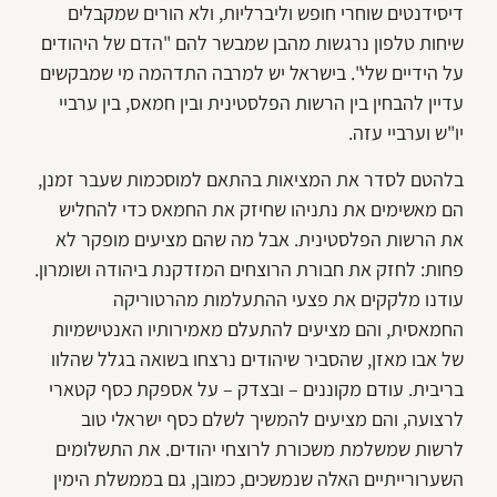
דיסידנטים שוחרי חופש וליברליות, ולא הורים שמקבלים
שיחות טלפון נרגשות מהבן שמבשר להם "הדם של היהודים
על הידיים שלי". בישראל יש למרבה התדהמה מי שמבקשים
עדיין להבחין בין הרשות הפלסטינית ובין חמאס, בין ערביי
יו"ש וערביי עזה.
בלהטם לסדר את המציאות בהתאם למוסכמות שעבר זמנן,
הם מאשימים את נתניהו שחיזק את החמאס כדי להחליש
את הרשות הפלסטינית. אבל מה שהם מציעים מופקר לא
פחות: לחזק את חבורת הרוצחים המזדקנת ביהודה ושומרון.
עודנו מלקקים את פצעי ההתעלמות מהרטוריקה
החמאסית, והם מציעים להתעלם מאמירותיו האנטישמיות
של אבו מאזן, שהסביר שיהודים נרצחו בשואה בגלל שהלוו
בריבית. עודם מקוננים – ובצדק – על אספקת כסף קטארי
לרצועה, והם מציעים להמשיך לשלם כסף ישראלי טוב
לרשות שמשלמת משכורת לרוצחי יהודים. את התשלומים
השערורייתיים האלה שנמשכים, כמובן, גם בממשלת הימין