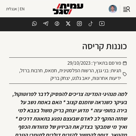
EN | אנגלית
כוננות קריסה
פורסם בתאריך:
29/10/2023
תגיות:
בני גנץ
,
הרשות הפלסטינית
,
חמאס
,
חרבות ברזל
,
ידיעות אחרונות
,
יואב גלנט
,
יצחק בריק
למה מנהיגי המדינה צריכים להפסיק לדבר לפרוטוקול,
בעיקר כשנראה שזמנם קצוב * האם באמת נשב על
בירה בחופי עזה * מדוע יצחק בריק משול בצבא למי
שחזה התקף לב לאדם שבעצם נפגע בתאונת דרכים *
ואיך מי שמבקר בצדק את הביזיון של מזוודות הכסף
מקטאר, דוחף להמשיך להזרים דולרים לתומכי הטבח