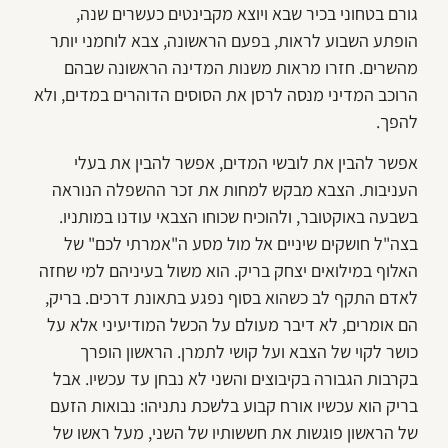
גורם בטחוני בכיר שבא ויוצא מקבינטים כעשרים שנה,
הופתע השבוע לראות, בפעם הראשונה, צבא לוחמני יותר
מהשרים. חזרו מראות משנות המדינה הראשונה שבהם
הרוכב המדיני מנסה לרסן את הסוסים הדוהרים במדים, ולא
להפך.
אפשר להבין את לובשי המדים, אפשר להבין את בעלי
העניבות. הצבא מבקש למחות את זכר ההשפלה הנוראה
בשבעה באוקטובר, ולהוכיח שכוחו הצבאי עודנו במותניו.
בצה"ל חושקים שיניים אל מול מסע ה"אמרתי לכם" של
האלוף במילואים יצחק בריק. הוא משול בעיניהם למי שחזה
לאדם התקף לב כשהוא בסוף נפגע בתאונת דרכים. בריק,
הם אומרים, לא דיבר מעולם על הכשל המודיעיני אלא על
כושר לקוי של הצבא ועל קושי לתמרן. הראשון הופרך
בקרבות הגבורה בקיבוצים והשני לא נבחן עד עכשיו. אבל
בריק הוא עכשיו אורח קבוע בלשכת נתניהו: נבואות הזעם
של הראשון פוגשות את חששותיו של השני, מעל ראשו של