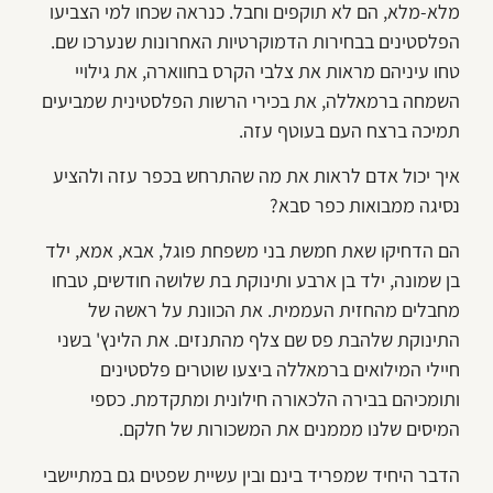
מלא-מלא, הם לא תוקפים וחבל. כנראה שכחו למי הצביעו
הפלסטינים בבחירות הדמוקרטיות האחרונות שנערכו שם.
טחו עיניהם מראות את צלבי הקרס בחווארה, את גילויי
השמחה ברמאללה, את בכירי הרשות הפלסטינית שמביעים
תמיכה ברצח העם בעוטף עזה.
איך יכול אדם לראות את מה שהתרחש בכפר עזה ולהציע
נסיגה ממבואות כפר סבא?
הם הדחיקו שאת חמשת בני משפחת פוגל, אבא, אמא, ילד
בן שמונה, ילד בן ארבע ותינוקת בת שלושה חודשים, טבחו
מחבלים מהחזית העממית. את הכוונת על ראשה של
התינוקת שלהבת פס שם צלף מהתנזים. את הלינץ' בשני
חיילי המילואים ברמאללה ביצעו שוטרים פלסטינים
ותומכיהם בבירה הלכאורה חילונית ומתקדמת. כספי
המיסים שלנו מממנים את המשכורות של חלקם.
הדבר היחיד שמפריד בינם ובין עשיית שפטים גם במתיישבי