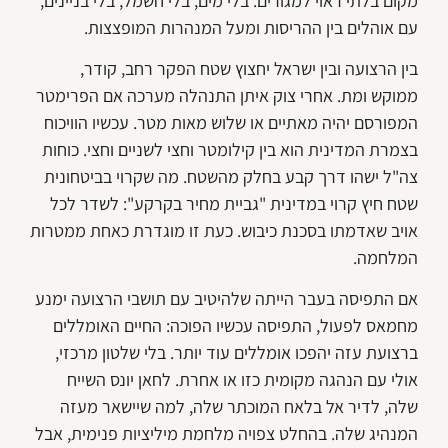
מקום בלתי ראוי למגורים. בלי מים, בלי חשמל, בלי בניינים,
עם אוהלים בין ההריסות ומעל המנהרות המופצצות.
בין הרצועה ובין ישראל יחצוץ שטח הפקר רחב, קודר,
ממוקש ומת. אחרי צוק איתן התנהלה מערכה אם הפרימטר
המפורסם יהיה מאתיים או שלוש מאות מטר. עכשיו הוויכוח
בצמרת המדינית הוא בין קילומטר וחצי לשניים וחצי. כוחות
צה"ל ישהו דרך קבע בחלק מהשטח. מה שקרוי בביטחונית
שטח חיץ קרוי במדינית "גביית מחיר בקרקע": לשדר לכל
אויב שאדמתו בסכנת כיבוש. כעת זו מוגדרת כאחת ממטרות
המלחמה.
אם התפיסה בעבר הייתה שלהיטיב עם תושבי הרצועה ימנע
מחמאס לפעול, התפיסה עכשיו הפוכה: החיים האומללים
ברצועת עזה יהפכו אומללים עוד יותר. בלי שלטון מרכזי,
אולי עם הנהגה מקומית כזו או אחרת. לחאן יונס השייח
שלה, לדיר אל בלאח המוכתר שלה, למה שיישאר מעזה
המנהיג שלה. בהחלט צפויה מלחמת מיליציות פנימית, אבל