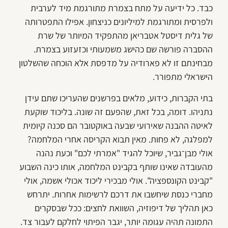
כבד. כל ידיעה על מתח בצמרת מתורגמת מיד לערבית
ולפרסית ומתורגמת למיליונים כניצחון. אפילו התפטרותה
של גלית דיסטל אטבריאן מהתפקיד המיותר של שרת
ההסברה פורשה שם כהישג משמעותי וכזעזוע בצמרת.
מבחינתם זו לא פארודיה על מדפסת אלא הוכחה שהשלטון
הישראלי מתפורר.
בתי הקברות, כידוע, מלאים בפרשנים שהעריכו שתם עידן
נתניהו. דומה, בכל זאת, שהפעם זה שונה. בליכוד שוקעת
לאיטה ההבנה שאירועי שבעה באוקטובר הם סכנה קיומית
למפלגה, לא פחות. מאין תבוא הקריסה אחרי המלחמה?
אולי מבן־גביר, שיוכל להגיד "אמרתי לכם" וכעת נהנה
מהעובדה שאינו שותף בקבינט המלחמה, אותו כינה השבוע
"קבינט הקונספציה". אולי מבכירי ליכוד אכולי אשמה, אולי
מחברי כנסת שיחשבו את דרכם לרשימות אחרות. יתרחש
כאן תהליך של דיפוזיה, השוואת לחצים: ככל שבסקרים
התמונה תהיה עגומה יותר, יגבר הפיתוי לחלקם לעבור צד.