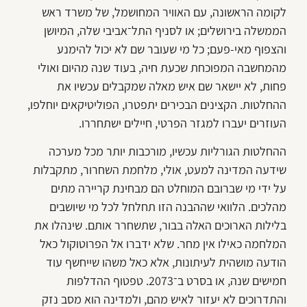
לקומה הראשונה, עם האוויר המחושמל, של משרד ראש
הממשלה בירושלים; או לסניף התל־אביבי שלה, המיושן
והצפוף מאי-פעם; כל מי שעובר שם לא יכול להימנע
מהמחשבה המפוכחת שכעת חיה, בעוד שנה מהיום ואולי
פחות, לא יישאר שם איש מאלה שמקבלים עכשיו את
ההחלטות. הקצינים הבכירים יתפטרו, הפוליטיקאים יוחלפו,
העוזרים יעברו למגזר הפרטי, חיילים ישתחררו.
ההחלטות הגורליות עכשיו, מורכבות יותר מכל מערכה
שידעה המדינה למעט, אולי, מלחמת השחרור, מתקבלות
על ידי מי שברובם המוחלט הם מבחינת קריירה מתים
מהלכים. הלוואי שההבנה הזו תחלחל לכל מי שיושבים
בלילות הארוכים האלה בבור, שתשחרר אותם. שינהלו את
המלחמה כאילו אין מחר. שלא ידברו אל הפרוטוקול כאל
הודעה מושהית לעיתונות, אלא כאל משהו שייחשף עוד
חמישים שנה, או בסרט ב־2073. טפטוף ההדלפות
והתדרוכים לא יעזור לאיש מהם, ולמדינה הוא מסב נזק