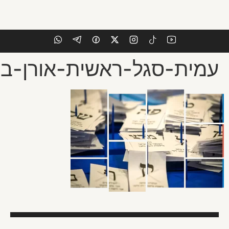
ן-בן-חקון-960×640