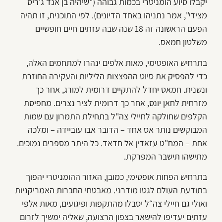
יקבלו סיוע הומניטרי בכמות גבוהה ("שיהיה בן אנד ג'ריס
מצידי", אמר נתניהו באחד הדיונים). לפי התוכנית, זו תהיה
הפעם הראשונה זה 18 שנה שבה עזתים חיים חופשיים
משלטון חמאס.
בתרחיש האופטימי, מאות אלפים ינהרו למתחמים האלה,
כדי להפסיק את סיוט ההפצצות הליליות והעקירה החוזרת
ונשנית. חמאס יחדל להתקיים דרומית למורג, אחר כך
מזרחית לחאן יונס, אחר כך דרומית לציר נצרים. מחפיסת
הקלפים שחולקה לחיילי צה"ל בתחילת התמרון עם שמות
המבוקשים נותר אס אחד – הדובר אבו עוביידה – ומלכה
אחת – המח"ט עזאדין אל חדאד. כל היתר מספרים נמוכים.
מתישהו תישבר המפרקת.
בתרחיש הפחות אופטימי, כמובן, האזור ההומניטרי יהפוך
בתודעת העולם לגטו מודרני. מאבטחי החברות האמריקניות
ואולי גם חיילי צה״ל יסבלו מהתקפות ופיגועים, מאות אלפי
עזתים יעדיפו להישאר בצפון הרצועה, שאליה ימשיך לזרום