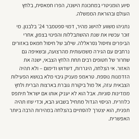
סיוע הומניטרי במתכונת הישנה, הפרו חמאסית, בלחץ
העולם ובהוראת הממשלה.
נתניהו משווע להישג מהיר, דמוי ספטמבר 24׳ בלבנון. מי
זוכר עכשיו את שנת ההשתבללות והפינוי בצפון, אחרי
הביפרים וחיסול נסראללה. שילוב של חיסול חמאס באזורים
נרחבים עם הגירה משמעותית מהרצועה, ובשאיפה גם
שחרור של חטופים רבים תחת הלחץ הצבאי, ישנה את
האזור. אי הצלחה, היגררות, דשדוש ודימום – ולא תהיה
הזדמנות נוספת. טראמפ מעניק גיבוי מלא בנושא הפעילות
הצבאית עזה, אל מול ביקורת גוברת בארצות הברית ולחץ
ממדינות סוניות. אבל הוא לא יעניק אותו אם ישראל תיתפס
כלוזרית. הניסוי הגדול מתחיל בשבוע הבא, וכדי שזו תהיה
תפנית, הוא יצטרך להסתיים בהצלחה במהירות הרבה ביותר
האפשרית.