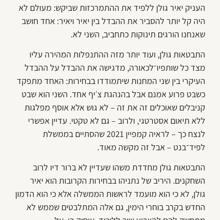
העניק יאיר גולן ללפיד את ההתמרכזות שביקש: מעולם לא
היה קל יותר להסביר את ההבדל בין יאיר ויאיר: אחד חושב
שאנחנו הורגים תינוקות כתחביב, השני לא.
התבטאות גולן, ועוד יותר מזה ההתנפלות המהירה עליו
מצד כל שותפיו־לכאורה, מדגישה את ההבדל על ההבדל
העיקרי בין שני המחנות שיתמודדו בבחירות: האחד מתפקד
כשבט פרוע אמנם אבל בהנהגת צ׳יף אחד. השני הוא שבט
קניבלים שאוכלים זה את זה – לא גוש אלא אוסף מפלגות
ללא תיאום אסטרטגי, ולרוב – גם לא טקטי. עדיין אפשרי
לנצח כך – לראיה קמפיין 2021 שהסתיים בממשלת
לפיד־בנט – אבל זה מקשה מאוד.
התבטאות גולן מחדדת משהו שעדיין לא ברור דיו לרוב
השחקנים. היריב של נתניהו בבחירות הקרובות הוא יאיר
גולן, לא כי הוא מועמד לראשות הממשלה אלא כי הוא הדמון
החדש בקרב בוחרי הימין, גם אלה המתלבטים שממש לא