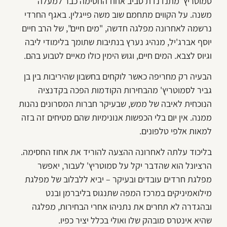
סמוטריץ' מתנדנדת סביב אחוז החסימה כבר למעלה
משנה. על הקווים מתחמם שוב משה פייגלין. באגף החרדי
נרשמה לאחרונה מפלגה חדשה, "מים חיים", של הרב חיים
יוסף אברג'יל, מנהיג נערץ בנתיבות שתומך בלימודי ליבה
וגיוס לצבא. המים חיים, וגוש הימין כולו מאיים לטבוע בהם.
הבעיה רק מחריפה כאשר לוקחים בחשבון שהיריבות בין בן
גביר לסמוטריץ' מהבחירות הקודמות הפכה בקדנציה
הנוכחית לאיבה של ממש, שבעיקר חברות המסרונים נהנות
ממנה. אין יום בלי הכפשות אנונימיות שהם מטיחים זה בזה
למאות אלפי טלפונים.
בליכוד עלתה לאחרונה ההצעה להוריד את אחוז החסימה.
הרציונל הוא שהדבר יקל על סמוטריץ' לעבור, יאפשר
מפלגת חרדים עובדים ובעיקר – יביא ללבלוב של מפלגת
מילואמיניקים במרכז המפה שתנגוס בליברמן ובנט
ובהגדרה לא תחרים את נתניהו אחרי הבחירות, מפלגה
שהיא אינטרס מובהק שלו ואולי בכלל יציר כפיו.