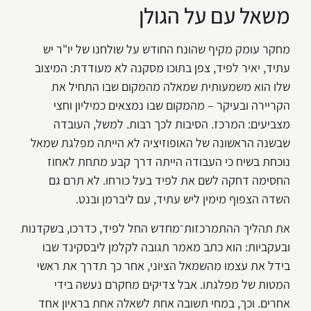
משאל עם על הגולן
מחקר עומק מקיף שהונח החודש על שולחנו של יו"ר יש
עתיד, יאיר לפיד, צפן בתוכו מסקנה לא מעודדת: המיצוב
שלו הוא משמעותית שמאלה מהמקום שבו התחיל את
הקריירה ובעיקר – מהמקום שבו נמצאים כמיליון וחצי
מצביעים: המרכז. הסיבות לכך רבות. למשל, העובדה
שבשנה הראשונה של האופוזיציה לא הייתה מפלגת שמאל
נוכחת בשיח כי העבודה הייתה דרך קבע מתחת לאחוז
החסימה דחקה לשם את לפיד בעל כורחו. לא תרם גם
השדה הצפוף מימין ליש עתיד, עם ליברמן ובנט.
את תהליך ההתמרכזות־מחדש החל לפיד, כדרכו, בשקדנות
ובעקביות: הוא כתב מאמר תגובה לקלמן ליבסקינד שבו
בידל את עצמו מהשמאל הציוני, אחר כך תדרך את ראשי
המטות של מפלגתו. אבל צדיקים מחקרם נעשה בידי
אחרים. וכך, במחי תשובה אחת לשאלה אחת בראיון אחד