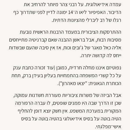
עמדה אידיאולוגית. על רבני צהר מיותר להרחיב את
הדיבור. האפיפיור ליאו ה־14 ימונה לדיין לפני שתדרוך כף
רגלו של רב ליברלי מהציונות הדתית.
ההתרסקות הציבורית במעמד הרבנות הראשית נובעת
מסיבות רבות, אבל בראשן ההבנה שאם קברניטיה מתייחסים
אליה כאל מאגר של ג'ובים וכוח, אז אין סיבה שהעם שבשדות
ייחס לה קדושה יתרה.
נפוטיזם איננו מחלה חרדית, כמובן (עוד זכורה כתבת ענק
על כל קשרי המשפחה בהתמחויות בעליון בעידן ברק, תחת
הכותרת הגאונית: "יצאו מאהרון").
אבל הביזה של משרות ציבוריות מעוררת חשדנות עמוקה,
שכן זו הדרך שבה היו ממנים שופטים, לו עברה הרפורמה
המקורית במערכת המשפט. אין חשק יוצא דופן להחליף
הטיה בוטה על בסיס אידיאולוגי בהטיה בוטה על בסיס
אישי־מפלגתי.