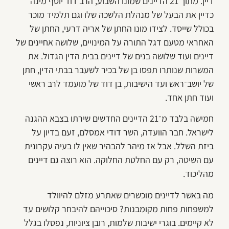
דיין. מתוך 21 הדיינים שמונו השבוע, הרב דוד יוסף מינה
כדיין את הבעל של מנהלת הלשכה שלו וגם תלמיד מוכר
בכולל שייסד. לצידו מונו החתן של אריה דרעי, החתן של
האחראי מטעם דגל התורה על המינויים, שלושה אחיינים של
דיינים ועוד שלושה בנים של דיינים בבית הדין הגדול. את
המשרות שנותרו תפסו בן של בכיר לשעבר בבתי הדין, חתן
של יושב־ראש ועד הישיבות, בן דוד של מועמד לרב ראשי
ועוד חתן אחד.
חמישה בלבד מ־21 הדיינים החדשים שירתו בצבא ההגנה
לישראל. חבר הוועדה, השר דודי אמסלם, זעם בדיון על
ביזת השלל. אבל אז מיהר להבהיר שאין לו בעיה עקרונית
עם השיטה, רק עם החלטת החלוקה. הוא רוצה גם דיינים
מהליכוד.
מה באשר לדיינים מוכשרים שאתרע מזלם להיוולד
למשפחות פחות מקומבנות? סיכוייהם להיבחר קלושים עד
לא קיימים. בוגרי ישיבות שלמות, רובן ציוניות, נפסלו בגלל