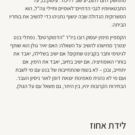
מתחשק להם להצביע שוב לליכוד. עיסוק בו, על
התבטאויותיו לגבי הדתיים־לאומיים וחיילי צה"ל, הוא
המשרוקית הגדולה שבה ינשוף נתניהו כדי להשיב את בוחריו
הביתה.
הקמפיין מימין יעסוק רובו ביו"ר "הדמוקרטים". נפתלי בנט
יצטרך מתישהו להשיב על השאלה: האם יאיר גולן הוא שותף
לגיטימי וחבר בקבינט שתקים? אם ישיב בשלילה, יאבד את
בוחרי האופוזיציה. אם ישיב בחיוב, יאבד את הימין. אם
יתחייב, ובכן – לא בטוח שהתחייבות של בנט עם מי לשבת
ועם מי לא נהנית מאמינות יוצאת דופן לאור ניסיון העבר.
הבחירות הקרובות יהיו, בין היתר, גם משאל עם על הגולן.
לידת אחוז