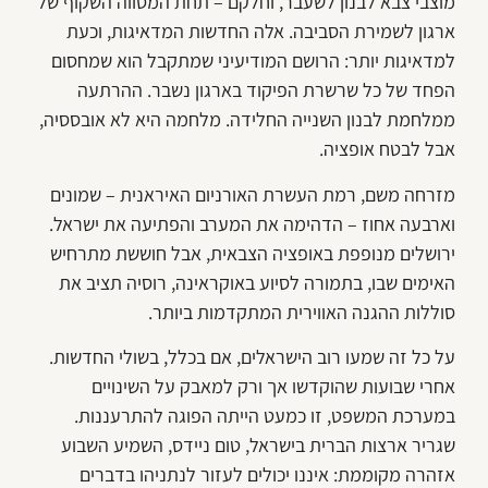
מוצבי צבא לבנון לשעבר, וחלקם – תחת המסווה השקוף של
ארגון לשמירת הסביבה. אלה החדשות המדאיגות, וכעת
למדאיגות יותר: הרושם המודיעיני שמתקבל הוא שמחסום
הפחד של כל שרשרת הפיקוד בארגון נשבר. ההרתעה
ממלחמת לבנון השנייה החלידה. מלחמה היא לא אובססיה,
אבל לבטח אופציה.
מזרחה משם, רמת העשרת האורניום האיראנית – שמונים
וארבעה אחוז – הדהימה את המערב והפתיעה את ישראל.
ירושלים מנופפת באופציה הצבאית, אבל חוששת מתרחיש
האימים שבו, בתמורה לסיוע באוקראינה, רוסיה תציב את
סוללות ההגנה האווירית המתקדמות ביותר.
על כל זה שמעו רוב הישראלים, אם בכלל, בשולי החדשות.
אחרי שבועות שהוקדשו אך ורק למאבק על השינויים
במערכת המשפט, זו כמעט הייתה הפוגה להתרעננות.
שגריר ארצות הברית בישראל, טום ניידס, השמיע השבוע
אזהרה מקוממת: איננו יכולים לעזור לנתניהו בדברים