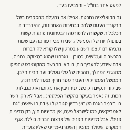
למעט אחד בחו"ל – והצביעו בעד.
גם הקואליציה נחבטת. אפילו אם נתעלם מהסקרים בשל
הרקורד העגום שלהם בבחירות האחרונות, ההידרדרות
הכלכלית שקשורה לרפורמה והבטחונית פוגעות קשות
בפופולריות של הממשלה. שני תומכי רפורמה עם שעות
נתניהו רבות צפו השבוע בסרטון שלו קורא להידברות –
בהכשר היועמ"שית, כמובן – ואבחנו שהוא במצוקה. נתניהו,
אדם שיודע להעריך כוח, בוודאי התרשם מהקונצרט שהפיקו
מתנגדי המהלך, מהבית של טלי גוטליב ועד הבית הלבן.
הממשל האמריקאי העביר מסר חריף מאוד לאחרונה,
שביקור יתקיים רק כשנתניהו יבין את מקומו ואת מגבלות
הכוח. זה נאמר בעיקר בהקשר הפלסטיני, אבל לא רק. השר
רון דרמר נאנח השבוע בדיון סגור של ועידת הנשיאים: "גם
לאמריקאים, כמו לישראל פעם, אין מדיניות חוץ, רק מדיניות
פנים". אבל מדיניות הפנים של ארצות הברית כוללת אגף
דמוקרטי שסולד מהכיוון השמרני-מדיני שאליו צועדת