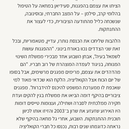
הציתו את עצמם בהפגנות, סעידיאן במחאה על הטיפול
בהלומי קרב, סילמן – על המצב החברתי, ובוסינובה,
שנשכחה כליל מהתודעה הציבורית, כדי לעצור את
ההתנתקות.
הלהבות שליחכו את הכנסת נותרו, עדיין, מטאפוריות, ובכל
זאת שני הצדדים נכוו באורח בינוני. "ההפגנות עושות
לשמאל בעיה", אבחן השבוע אחד מבכירי ממשלת השינוי
המנוחה, בניגוד לעמדה המוצהרת של רוב חבריו. "הם
מהדהדים את עצמם, מרימים מפגנים מרשימים, אבל בסופו
של יום הכוח אצל הקואליציה. הלקח הוא שכדאי מאוד למי
שאכפת לו ממערכת המשפט להיכנס להידברות". מפגנים
ציבוריים בהיקף דומה הביאו את ממשלת בגין להקים ועדת
חקירה ממלכתית לסברה ושתילה, ועצומות טייסים דומות
היו האירוע שזעזע את שרון ב־2003 והזיזו אותו לכיוון
תוכנית ההתנתקות. השבוע, אחרי גל מחאה בהיקף שלא
נראתה כדוגמתו שנים רבות, נכנסו כל חברי הקואליציה