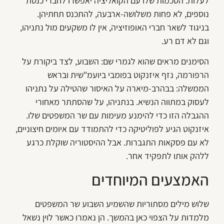
לעלות. הסכמות שלו עם הקואליציה יאפשרו לחברי כנסת
נוספים, לא פחות משלושה-ארבעה, להתכנס תחתיהן.
בניגוד לשאר חברי האופוזיציה, אין לו משקעים מול נתניהו,
וגם לא דם רע.
הסימנים מראים שהוא לגמרי שם: השבוע, לצד ביקורת על
הרפורמה, נזף איזנקוט בפומבי ביועמ"שית ובראש
הממשלה: בבהרב-מיארה על האיסור שהטילה על נתניהו
לעסוק במתווה הנשיא. בנתניהו, על שהסתתר מאחורי
ההגבלה הזו כדי להימנע מעימות עם שר המשפטים שלו.
איזנקוט הגיע לפוליטיקה כדי להתמודד עם איומים חיצוניים,
לא עם פסקאות התגברות. אבל ההיסטוריה שוקלת כרגע
ללהק אותו לתפקיד אחר.
האמצעים המיוחדים
שלוש מילים מסתוריות שהשמיע השבוע שר המשפטים
מלמדות על הצפוי כאן בהמשך. הן נאמרו כאשר לוין נשאל