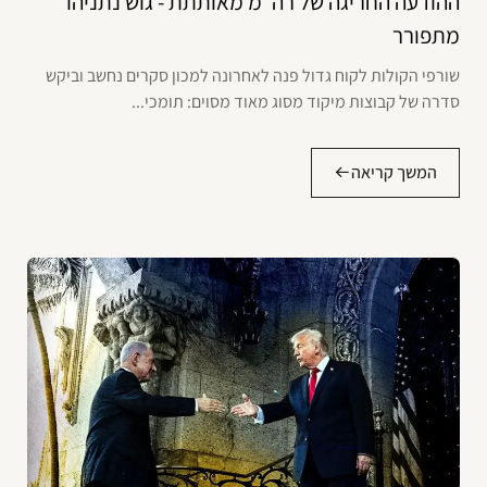
ההודעה החריגה של רה"מ מאותתת - גוש נתניהו
מתפורר
שורפי הקולות לקוח גדול פנה לאחרונה למכון סקרים נחשב וביקש
סדרה של קבוצות מיקוד מסוג מאוד מסוים: תומכי...
המשך קריאה