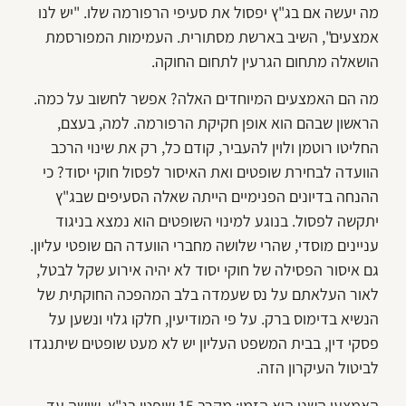
מה יעשה אם בג"ץ יפסול את סעיפי הרפורמה שלו. "יש לנו
אמצעים", השיב בארשת מסתורית. העמימות המפורסמת
הושאלה מתחום הגרעין לתחום החוקה.
מה הם האמצעים המיוחדים האלה? אפשר לחשוב על כמה.
הראשון שבהם הוא אופן חקיקת הרפורמה. למה, בעצם,
החליטו רוטמן ולוין להעביר, קודם כל, רק את שינוי הרכב
הוועדה לבחירת שופטים ואת האיסור לפסול חוקי יסוד? כי
ההנחה בדיונים הפנימיים הייתה שאלה הסעיפים שבג"ץ
יתקשה לפסול. בנוגע למינוי השופטים הוא נמצא בניגוד
עניינים מוסדי, שהרי שלושה מחברי הוועדה הם שופטי עליון.
גם איסור הפסילה של חוקי יסוד לא יהיה אירוע שקל לבטל,
לאור העלאתם על נס שעמדה בלב המהפכה החוקתית של
הנשיא בדימוס ברק. על פי המודיעין, חלקו גלוי ונשען על
פסקי דין, בבית המשפט העליון יש לא מעט שופטים שיתנגדו
לביטול העיקרון הזה.
האמצעי השני הוא הזמן: מקרב 15 שופטי בג"ץ, שישה עד