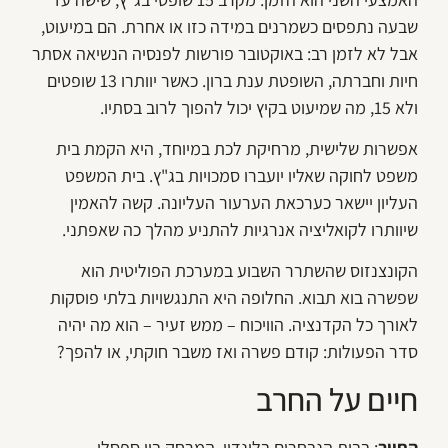
שבעה נתפסים כשמרנים במידה כזו או אחרת. הם במיעוט,
אבל לא לזמן רב: באוקטובר פורשות לפנסיה הנשיאה אסתר
חיות וחברתה, השופטת ענת ברון. כאשר יוותרו 13 שופטים
ולא 15, מה שמיעוט בקיץ יכול להפוך לרוב בסתיו.
אפשרות שלישית, מרחיקת לכת במיוחד, היא הקמת בית
משפט לחוקה שאליו יועברו סמכויות בג"ץ. בית המשפט
העליון יישאר כערכאת הערעור העליונה. קשה להאמין
שיוותרו לקואליציה אנרגיות להתניע מהלך כה שאפתני.
הקונצנזוס שהשתרר השבוע במערכת הפוליטית הוא
שפשרה בוא תבוא. החלופה היא התנגשויות בלתי פוסקות
לאורך כל הקדנציה. הוויכוח – ממש זעיר – הוא מה יהיה
סדר הפעולות: קודם פשרה ואז משבר חוקתי, או להפך?
חיים על החרב
החיוך
: בבית הנבחרים בלונדון, המרחק בין ספסלי