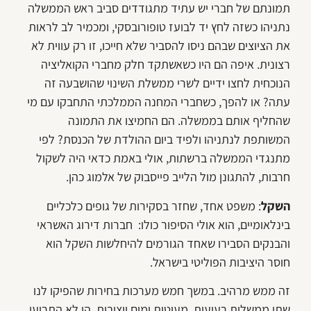
תמונתם של חברי יש עתיד מתגודדים סביב ראש הממשלה
נתניהו כשזה לחץ יד לבועז טופורובסקי, ומכמיר לב לראות
את הציוצים שבהם ניסו להסביר שלא חייכו, זו רק עווית לא
רצונית. איפה הם היו כשאשתקד חלק מחברי הקואליציה
הנוכחית לחצו ידיים לשרי ממשלת השינוי שהושבעה זה
עתה? או להפך, כשחברי המחנה הממלכתי התחבקו עם מי
שהחליף אותם בממשלה. הם החמיצו את התמונה
המשותפת לנתניהו ולפיד ביום ההולדת של הכנסת? לפי
מתנגדי הממשלה ברשתות, אולי באמת כדאי היה לשקול
חרבות, להתגונן מול הלייב פייסבוק של אלמוג כהן.
השקל
: משפט אחד, שחזר בסקירות של גופים כלכליים
בינלאומיים, הוא אולי הסיפור כולו: חברות דירוג האשראי
והבנקים הסבירו שאחד הגורמים להיחלשות השקל הוא
חוסר היציבות הפוליטי בישראל.
זה ממש מרהיב. במשך חמש מערכות בחירות שהפיקו לנו
שתי ממשלות רעועות, מעוטות ימים ויציבות, הן לא התריעו