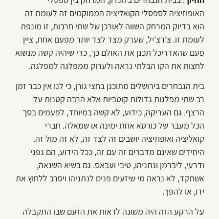
האופוזיציה לספסלי הקואליציה הממוקמים זה לעומת זה
הוא בדיוק המרחק השווה לאורכן של שתי חרבות, זו מונפת
לעומת זו. צ'רצ'יל, שערק מצד לצד יותר מפעם אחת, ציין
פעם שהאדריכל תכנן את האולם כך, כדי שיהיה קשה מנשוא
לחצות את הקו הבלתי נראה ולערוק ממפלגה למפלגה.
בית הנבחרים בירושלים מתוכנן בחצי גורן, כי לנו אין כבר זמן
רב שתי מפלגות גדולות קוטביות אלא הרבה קטנות על
הרצף. גם העריקה, כידוע, לא קשה במיוחד, לפעמים בסך
הכל מעבר של כורסא אחת ימינה או שמאלה. חברי
קואליציה ואופוזיציה יושבים זה לצד זה, לא זה מול זה.
היחידים שאינם מדברים זה עם זה, ככל הידוע, הם גפני
ודרעי, ליברמן ונתניהו, טיבי ועבאס. גם בשיא השנאה,
אשתקד, לא נראה מי שיזעים פנים לנתניהו ויסרב ללחוץ את
ידו, או להפך.
על הרקע הזה היה משונה לראות את הזעם שבו התקבלה