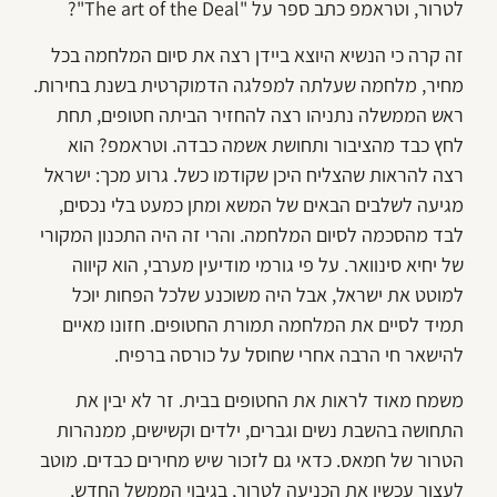
לטרור, וטראמפ כתב ספר על "The art of the Deal"?
זה קרה כי הנשיא היוצא ביידן רצה את סיום המלחמה בכל
מחיר, מלחמה שעלתה למפלגה הדמוקרטית בשנת בחירות.
ראש הממשלה נתניהו רצה להחזיר הביתה חטופים, תחת
לחץ כבד מהציבור ותחושת אשמה כבדה. וטראמפ? הוא
רצה להראות שהצליח היכן שקודמו כשל. גרוע מכך: ישראל
מגיעה לשלבים הבאים של המשא ומתן כמעט בלי נכסים,
לבד מהסכמה לסיום המלחמה. והרי זה היה התכנון המקורי
של יחיא סינוואר. על פי גורמי מודיעין מערבי, הוא קיווה
למוטט את ישראל, אבל היה משוכנע שלכל הפחות יוכל
תמיד לסיים את המלחמה תמורת החטופים. חזונו מאיים
להישאר חי הרבה אחרי שחוסל על כורסה ברפיח.
משמח מאוד לראות את החטופים בבית. זר לא יבין את
התחושה בהשבת נשים וגברים, ילדים וקשישים, ממנהרות
הטרור של חמאס. כדאי גם לזכור שיש מחירים כבדים. מוטב
לעצור עכשיו את הכניעה לטרור, בגיבוי הממשל החדש,