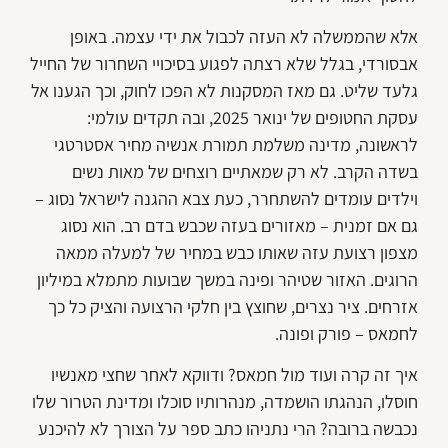
אלא שהממשלה לא העזה לכבול את ידי עצמה. באופן
אבסורדי, בגלל שלא רצתה לפגוע בסיכויי השחרור של החייל
גלעד שליט. גם מאז המסקנות לא הפכו לחוק, וכך הגענו אל
עסקת החטופים של ינואר 2025, ובה תקדים עולמי:
לראשונה, מדינה משלמת תמורת אנשיה מחיר אסטרטגי
בשדה הקרב. לא רק שמאתיים רוצחים של מאות נשים
וילדים עומדים להשתחרר, כעת צבא ההגנה לישראל נסוג –
גם אם זמנית – מאזורים בעזה שכבש בדם רב. הוא נסוג
מצפון רצועת עזה שאותו כבש במחיר של למעלה ממאה
הרוגים. האזור שטיהר ופינה במשך שבועות מתמלא במיליון
אזרחים. ציר נצרים, שחוצץ בין חלקי הרצועה והציק כל כך
לחמאס – פורק ופונה.
איך זה קרה ועוד מול חמאס? ודווקא לאחר שחצי מאנשיו
חוסלו, הנהגתו הושמדה, מנהרותיו סוכלו ומדינת הטרור שלו
נכבשה ברובה? הרי נתניהו כתב ספר על הצורך לא להיכנע