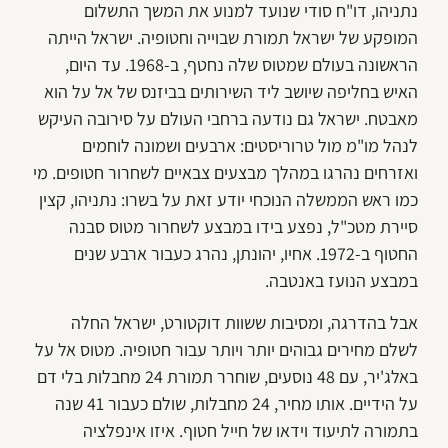
נתניהו, דו"ח סודי שנועד למנוע את המשך התשלום
המופקע של ישראל תמורת שבוייה וחטופיה. ישראל הייתה
הראשונה בעולם שמטוס שלה נחטף, ב-1968. עד היום,
האיש בחליפה שיושב ליד השירותים בביזנס של אל על הוא
מאבטח. ישראל גם נודעה ברחבי העולם על סירובה העיקש
לנהל מו"מ מול טרוריסטים: ארבעים ושמונה לוחמים
ואזרחים נהרגו במהלך מבצעים צבאיים לשחרור חטופים. מי
כמו ראש הממשלה הנוכחי יודע זאת על בשרו: נתניהו, קצין
סיירת מטכ"ל, נפצע בידו במבצע לשחרור מטוס סבנה
החטוף ב-1972. אחיו, יהונתן, נהרג כעבור ארבע שנים
במבצע הנועז באנטבה.
אבל בהדרגה, ומסיבות ששוות דוקטורט, ישראל החלה
לשלם מחירים גבוהים יותר ויותר עבור חטופיה. מטוס אל על
באלג'יר, עם 48 נוסעים, שוחרר תמורת 24 מחבלות בלי דם
על הידיים. אותו מחיר, 24 מחבלות, שולם כעבור 41 שנה
בתמורה לתיעוד וידאו של חייל חטוף. איזו אינפלציה