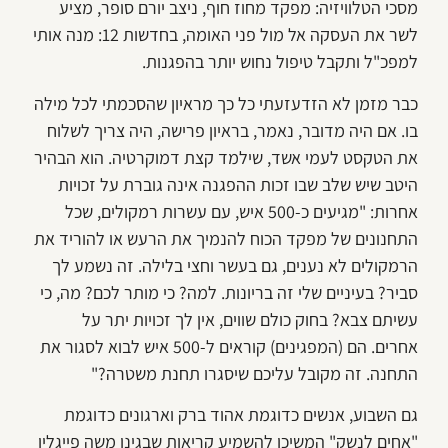
מסכי הטלוויזיה: מפקד מחוז חוף, ניצב יורם סופר, מציע
לשר את העסקה אל מול פני האומה, בחדשות 12: מנה אותי
למפכ"ל ותקבל טיפול נחוש יותר בהפגנות.
כבר מזמן לא הזדעזעתי כל כך מראיון שהסכמתי לכל מילה
בו. אם היה מדובר, נאמר, בראיון פרישה, היה צריך לשלוח
את הטקסט לעמי אשד, שילמד קצת דמוקרטיה. הוא הבהיר
היטב שיש שלב שבו זכות ההפגנה אינה גוברת על זכויות
אחרות: "מגיעים כ-500 איש, עם עשרות רמקולים, שכל
התחנונים של מפקד הכוח להנמיך את הרעש או להוריד את
הרמקולים לא נענים, גם בעשר וחצי בלילה. זה נשמע לך
סביר? בעיניים שלי זה בריונות. למה? כי מותר לכם? מה, כי
עשיתם צבא? בחוק כולם שווים, אין לך זכויות יתר על
אחרים. הם (המפגינים) קוראים ל-500 איש לבוא לסגור את
התחנה. זה מקובל עליכם שיסגרו תחנת משטרה?"
גם השבוע, אנשים כדוגמת אהוד ברק וארגונים כדוגמת
"אחים לנשק" המשיכו להשמיע קריאות שבגינן משה פייגלין