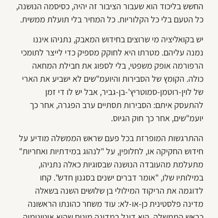
החשש בליכוד הוא שעבור הציבור זה יהיה, כסיסמה הנושנה,
כל הטעם בלי כל הקלוריות. כל המחיר בלי תועלת ממשית.
יש בקואליציה מי שרוצים בחידוש המאבק, נתניהו איננו
נמנה עליהם. מטרתו היא לחוקק מספיק כדי לייצר לתומכי
הרפורמה אופק משפטי, בלי לספוג את חבילת המחאה
כולה. הקומץ של הסבירות והיועמ"שים לא ישביע את הארי
של לוין-רוטמן-סמוטריץ'-בן-גביר, אבל יש לו די זמן
להתעסק איתם: הסבירות תסתיים ערב הפגרה, אחר כך
יועמ"שים, אחר כך חוק הגיוס.
ההתרגשות המופרזת בכל פעם שראש הממשלה מודיע על
חידוש החקיקה או, לחלופין, על "לנהוג במידתיות ואחריות"
מתעלמת מהעובדה הנושנה שבסוגיות כאלה נתניהו,
במילותיו שלו, "אומר דברים ישנים בסגנון חדש". קחו
לדוגמה את הריקוד המילולי בן שלושים השנה בשאלה
מדינה פלסטינית כן-או-לא: עוד משחר כהונתו הראשונה
כראש הממשלה, הוא דוגל במדינה מינוס שהיא אוטונומיה