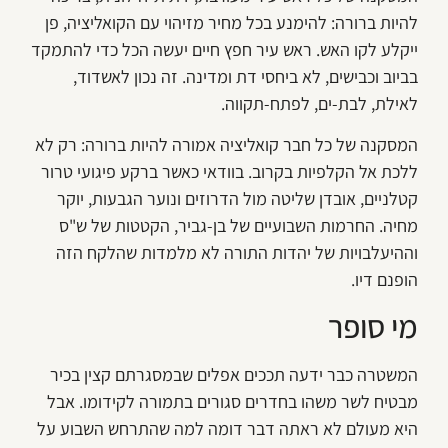
להיות ברורה: להימנע בכל מחיר מזיהוי עם הקואליציה, פן
ייקלע לקו האש. ראש עיר חפץ חיים יעשה הכל כדי להתמקד
בביוב וכבישים, לא ביחסי דת ומדינה. זה נכון לאשדוד,
לאילת, לבת-ים, לפתח-תקווה.
המסקנה של כל חבר קואליציה אמורה להיות ברורה: רק לא
ללכת אל הקלפיות בקרוב. בוודאי כאשר ברקע פיגועי טרור
קטלניים, אובדן שליטה מול הדרוזים ונוער הגבעות, יוקר
מחיה. החרמות השבועיים של בן-גביר, הקטטות של ש"ס
וההיעלבויות של יהדות התורה לא מלמדות שהלקח הזה
הופנם דיו.
מי סופר
המשטרה כבר ידעה תככים אפלים שבמסגרתם קצין בכיר
מבטיח לשר משהו בחדרים סגורים בתמורה לקידומו. אבל
היא מעולם לא ראתה דבר דומה למה שהתרחש השבוע על