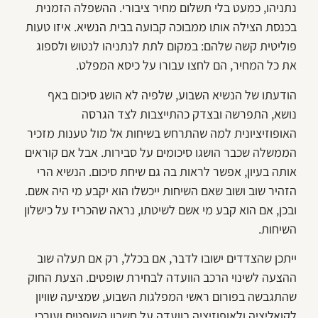
נתניהו, כמעט בלי תשלום מחיר ציבורי. ההשפלה הזמנית
בכנסת הצילה אותו ממבוכה קבועה בבית הנשיא. איזו טעות
פוליטית קשה שלהם: במקום לתת לנתניהו לנטוש ולספוג
את כל המחיר, הם לחצו עבורו על כיסא המפלט.
הודעתו של הנשיא השבוע, שלפיה לא הושג סיכום באף
נושא, התפרשה ובצדק כהתייצבות לצד הגרסה
האופוזיציונית למה שהתרחש בשיחות אל מול טענות מזכיר
הממשלה שכבר הושגו סיכומים על סבירות. אבל אם קוראים
אותה בעיון, אפשר לראות בה גם שיחת סיכום. הנשיא הרי
הזהיר שוב ושוב שאם השיחות ייכשלו הוא יקבע מי היה אשם.
ובכן, אם הוא קבע מי אשם לשיטתו, נראה שהכריז על כישלון
השיחות.
ייתכן שהצדדים ישובו לדבר, אם בכלל, רק אם תעלה שוב
ההצעה לשינוי הרכב הוועדה לבחירת שופטים. הצעת החוק
שהתגבשה בפורום ראשי המפלגות השבוע, שמציעה שוויון
לקואליציה ולאופוזיציה בוועדה על חשבון השופטים ועורכי