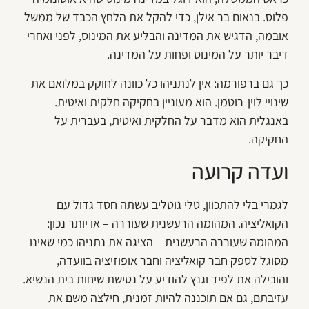
פלוס. בנאום בר אילן, כדי להקל את הלחץ הכבד של ממשל
אובמה, הדגיש את המדינה והבליע את המינוס, לפני ואחרי
דיבר יותר על המינוס ופחות על המדינה.
כך גם ברפורמה: אין לנתניהו כל כוונה לחוקק במלואם את
שינויי לוין-רוטמן. הוא מעוניין בחקיקה חלקית ואיטית.
באנגלית הוא מדבר על החלקית ואיטית, בעברית על
החקיקה.
ועדה קרועה
לגמרי בלי להתכוון, טלי גוטליב עשתה חסד גדול עם
הקואליציה. המהומה הרעשנית שעוררה – או יותר נכון:
המהומה שעוררה הרעשנית – הציגה את נתניהו כמי שאינו
מסוגל לספק חבר קואליציה וחבר אופוזיציה בוועדה,
והובילה את לפיד וגנץ להודיע על נטישת שיחות בית הנשיא.
עזיבתם, גם אם תוכננה להיות זמנית, חילצה משם את