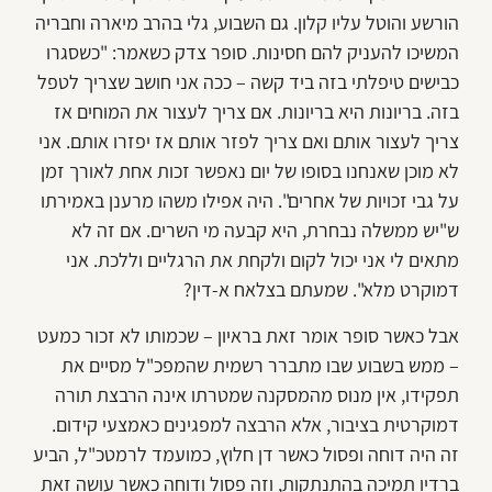
הורשע והוטל עליו קלון. גם השבוע, גלי בהרב מיארה וחבריה
המשיכו להעניק להם חסינות. סופר צדק כשאמר: "כשסגרו
כבישים טיפלתי בזה ביד קשה – ככה אני חושב שצריך לטפל
בזה. בריונות היא בריונות. אם צריך לעצור את המוחים אז
צריך לעצור אותם ואם צריך לפזר אותם אז יפזרו אותם. אני
לא מוכן שאנחנו בסופו של יום נאפשר זכות אחת לאורך זמן
על גבי זכויות של אחרים". היה אפילו משהו מרענן באמירתו
ש"יש ממשלה נבחרת, היא קבעה מי השרים. אם זה לא
מתאים לי אני יכול לקום ולקחת את הרגליים וללכת. אני
דמוקרט מלא". שמעתם בצלאח א-דין?
אבל כאשר סופר אומר זאת בראיון – שכמותו לא זכור כמעט
– ממש בשבוע שבו מתברר רשמית שהמפכ"ל מסיים את
תפקידו, אין מנוס מהמסקנה שמטרתו אינה הרבצת תורה
דמוקרטית בציבור, אלא הרבצה למפגינים כאמצעי קידום.
זה היה דוחה ופסול כאשר דן חלוץ, כמועמד לרמטכ"ל, הביע
ברדיו תמיכה בהתנתקות, וזה פסול ודוחה כאשר עושה זאת