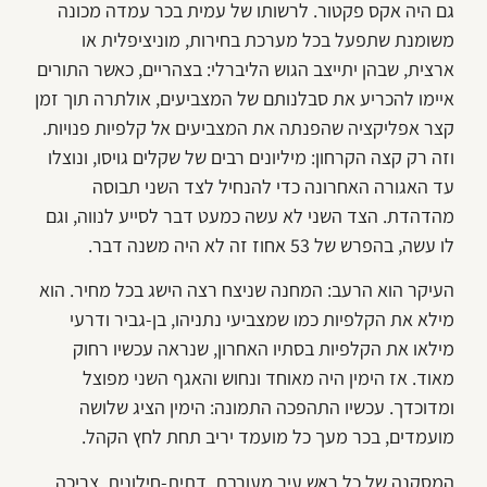
גם היה אקס פקטור. לרשותו של עמית בכר עמדה מכונה
משומנת שתפעל בכל מערכת בחירות, מוניציפלית או
ארצית, שבהן יתייצב הגוש הליברלי: בצהריים, כאשר התורים
איימו להכריע את סבלנותם של המצביעים, אולתרה תוך זמן
קצר אפליקציה שהפנתה את המצביעים אל קלפיות פנויות.
וזה רק קצה הקרחון: מיליונים רבים של שקלים גויסו, ונוצלו
עד האגורה האחרונה כדי להנחיל לצד השני תבוסה
מהדהדת. הצד השני לא עשה כמעט דבר לסייע לנווה, וגם
לו עשה, בהפרש של 53 אחוז זה לא היה משנה דבר.
העיקר הוא הרעב: המחנה שניצח רצה הישג בכל מחיר. הוא
מילא את הקלפיות כמו שמצביעי נתניהו, בן-גביר ודרעי
מילאו את הקלפיות בסתיו האחרון, שנראה עכשיו רחוק
מאוד. אז הימין היה מאוחד ונחוש והאגף השני מפוצל
ומדוכדך. עכשיו התהפכה התמונה: הימין הציג שלושה
מועמדים, בכר מעך כל מועמד יריב תחת לחץ הקהל.
המסקנה של כל ראש עיר מעורבת, דתית-חילונית, צריכה