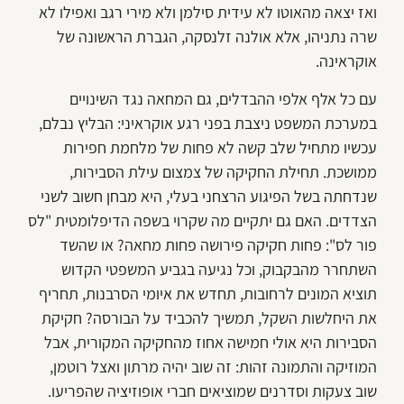
ואז יצאה מהאוטו לא עידית סילמן ולא מירי רגב ואפילו לא
שרה נתניהו, אלא אולנה זלנסקה, הגברת הראשונה של
אוקראינה.
עם כל אלף אלפי ההבדלים, גם המחאה נגד השינויים
במערכת המשפט ניצבת בפני רגע אוקראיני: הבליץ נבלם,
עכשיו מתחיל שלב קשה לא פחות של מלחמת חפירות
ממושכת. תחילת החקיקה של צמצום עילת הסבירות,
שנדחתה בשל הפיגוע הרצחני בעלי, היא מבחן חשוב לשני
הצדדים. האם גם יתקיים מה שקרוי בשפה הדיפלומטית "לס
פור לס": פחות חקיקה פירושה פחות מחאה? או שהשד
השתחרר מהבקבוק, וכל נגיעה בגביע המשפטי הקדוש
תוציא המונים לרחובות, תחדש את איומי הסרבנות, תחריף
את היחלשות השקל, תמשיך להכביד על הבורסה? חקיקת
הסבירות היא אולי חמישה אחוז מהחקיקה המקורית, אבל
המוזיקה והתמונה זהות: זה שוב יהיה מרתון ואצל רוטמן,
שוב צעקות וסדרנים שמוציאים חברי אופוזיציה שהפריעו.