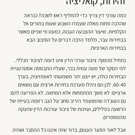
זהירות, קואליציה
כמה עורכי דין צריך כדי להחליף ראש לשכה? כנראה
שהרבה פחות מאלה שעמדו השבוע שעות בתורים אל
הקלפיות. שיעור ההצבעה הגבוה, כמעט פי שניים מאשר
בבחירות עבר, מלמד הרבה דברים על הסיבוב הבא
בבחירות הארציות.
נתחיל מהסוף: ציבור עורכי הדין אינו דומה לציבור הכללי.
לפי הסקר של מטה עמית בכר, שעליו התבססה אסטרטגיית
הבחירות כולה, יש ייצוג יתר משמעותי לאופוזיציה, בערך
60-40. לכן הם ניהלו מערכת בחירות ארצית עם נושאים
ארציים: לא משך ההתמחות אלא המחאה. לא הפריעה להם
גם העובדה שהמועמד היריב סחב על הגב רזומה בעייתי של
הרשעה בפלילים, ועוינות של ציבור עורכות הדין שזעקה
מהמספרים.
אבל לאור הפער העצום, ברור שזה איננו כל ההסבר ושהיה