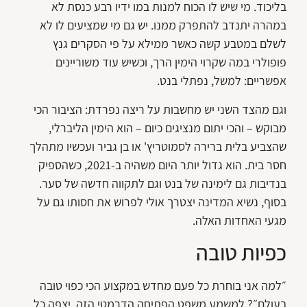
בליכוד. מי שיש לו הכוח למנות במו ידיו רבע כנסת לא
במהרה יתנדב להתפרק ממנו. יש גם מי שמציעים לו לא
לשלם במטבע קשה כאשר ממילא על פי הסקרים גנץ
פופולרי במה שקרוי הימין הרך, וכשיש עוד משוריינים
אפשריים: למשל, נפתלי בנט.
וגם מהצד השני יש מחשבות על ריצה נפרדת: הציבור הכי
מבוקש – והכי יתום מנציגים כיום – הוא הימין הליברלי,
שהצביע בלית ברירה לסמוטריץ' או בן גביר ועכשיו מתהלך
חסר בית. הוא גדול יותר היום משהיה ב-2021, כשהספיק
בנדיבות גם לימינה של בנט וגם לתקווה חדשה של סער.
בסוף, נשיא המדינה יצטרך אולי לפרוש את חסותו גם על
מגעי האחדות האלה.
כפיות טובה
״למה אני בוחרת כל פעם מחדש במקצוע הכי כפוי טובה
בעולם״? למשמע משפט הפתיחה הדרמטי הזה, יצפה כל