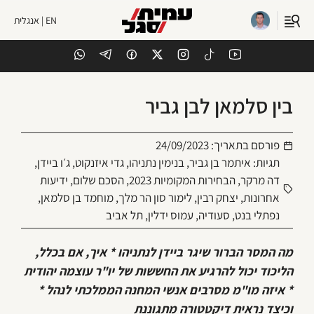
EN | אנגלית
בין סלמאן לבן גביר
פורסם בתאריך:
24/09/2023
תגיות:
איתמר בן גביר
,
בנימין נתניהו
,
גדי איזנקוט
,
ג׳ו ביידן
,
דה מרקר
,
הבחירות המקומיות 2023
,
הסכם שלום
,
ידיעות
אחרונות
,
יצחק רבין
,
לימור סון הר מלך
,
מוחמד בן סלמאן
,
נפתלי בנט
,
סעודיה
,
עמוס ידלין
,
תל אביב
מה המסר הברור שיגר ביידן לנתניהו * איך, אם בכלל,
הליכוד יכול להרגיע את החששות של יו"ר עוצמה יהודית
* איזה מו"מ מסרבים אנשי המחנה הממלכתי לנהל *
וכיצד נראית דיקטטורה מתגוננת