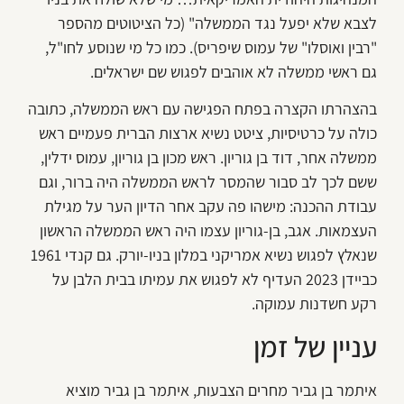
לצבא שלא יפעל נגד הממשלה" (כל הציטוטים מהספר
"רבין ואוסלו" של עמוס שיפריס). כמו כל מי שנוסע לחו"ל,
גם ראשי ממשלה לא אוהבים לפגוש שם ישראלים.
בהצהרתו הקצרה בפתח הפגישה עם ראש הממשלה, כתובה
כולה על כרטיסיות, ציטט נשיא ארצות הברית פעמיים ראש
ממשלה אחר, דוד בן גוריון. ראש מכון בן גוריון, עמוס ידלין,
ששם לכך לב סבור שהמסר לראש הממשלה היה ברור, וגם
עבודת ההכנה: מישהו פה עקב אחר הדיון הער על מגילת
העצמאות. אגב, בן-גוריון עצמו היה ראש הממשלה הראשון
שנאלץ לפגוש נשיא אמריקני במלון בניו-יורק. גם קנדי 1961
כביידן 2023 העדיף לא לפגוש את עמיתו בבית הלבן על
רקע חשדנות עמוקה.
עניין של זמן
איתמר בן גביר מחרים הצבעות, איתמר בן גביר מוציא