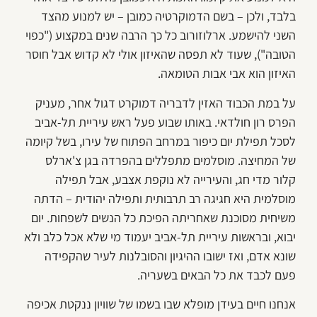
בלבד, ולכן – בשם הדמוקרטיה כמובן – יש למנוע מהצד
השני להישמע. ארלוזורוב כל כך הרבה שנים במקצוע ("כפוי
הטובה"), שעוד לא תפסה שהאיזון אולי לא קדוש אבל חוסר
האיזון הוא אבי אבות הטומאה.
על במת הכבוד האזין לדבריה דמוקרט דגול אחר, מעניק
הפרס רון חולדאי. באותו שבוע פעל ראש עיריית תל-אביב
לסכל תפילת יום כיפור במרחב הפתוח של עירו, בשל קיומה
של המחיצה. מוסלמים מתפללים בהפרדה בגן צ'ארלס
קלור מדי חג, והעירייה לא נוקפת אצבע, אבל תפילה
מוסלמית היא חגיגה רב תרבותית ותפילה יהודית – הדתה
משיחית מסוכנת שאחריתה הפיכת כל הנשים לשפחות. יום
יבוא, ובראשות עיריית תל-אביב יעמוד מי שלא אכל כלב ולא
שונא אדם, ואז ישובו ההיגיון והסובלנות לעיר שהקפידה
פעם לכבד את כל הבאים בשעריה.
אנחנו חיים בעידן מופלא שבו בשמו של שוויון ננקטת אכיפה