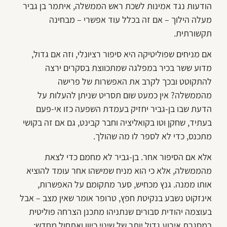
הודעות נגד אמינות לשכת ראש הממשלה, איתמר בן גביר
מעלה הילוך – אם זה בכלל עוד אפשרי – מבחינה
תקשורתית.
אם מניחים שפוליטיקה היא סיפור רציונלי, וזה אם גדול,
מדוע ששר בכיר במפלגה שמתכווצת בסקרים ירצה
להתקוטט ובכך לקרב את האפשרות של פרישה
מהממשלה? אין כמעט שום תסריט שניתן להעלות על
הדעת שבו בן-גביר יחזיק בעמדת השפעה כזו אי-פעם
בעתיד, שחקן וטו בקואליציה וחבר קבינט, גם אם זה בקושי
מתכנס, כדי לא לספר לו מה שהולך.
אלא אם הסיפור אחר. בן-גביר לא מחמם כדי לצאת
מהממשלה, אלא כי הוא מניח שמישהו אחר עומד להוציא
אותו ממנה. גנץ מכחיש, סער מתקומם על האפשרות,
אינזקוט נשבע בנקיטת חפץ, טרופר אומר שאין מצב – אבל
בעוצמה יהודית סבורים שנתניהו מתכנן הצרחה פוליטית
במסגרת אירוע גדול יותר של שינוי כיוון ואתחול מחדש: