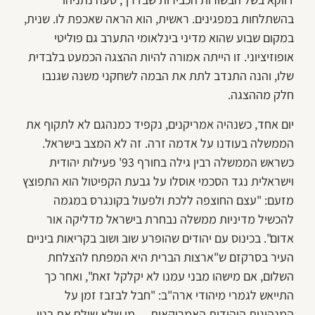
בהשתלחות במפגינים. ראשית, הוא הראה שאכפת לו. שנית,
במקום שבוע שהוא מדיני בינלאומי התערב גם פוליטי
אופוזיציוני. זו הייתה אמורה להיות ההצגה הכמעט בלבדית
שלו, והנה התנדב לתת את הבמה לשחקני משנה שגנבו
חלק מההצגה.
יום אחד, כשנהיה אמריקנים, נקפיד כמנהגם לא לתקוף את
הממשלה בעודנו על אדמה זרה. זה לא המצב בישראל.
כשראש הממשלה רבין גילה בחורף 93' פעילות יהודית
וישראלית נגד הסכמי אוסלו על גבעת הקפיטול הוא התפוצץ
מזעם: "עצם החוצפה ללכת ולפעול בקונגרס במגמה
להכשיל מדיניות ממשלה נבחרת בישראל מדליקה אור
אדום". בכינוס עם יהודים שהופרע שוב ושוב בקריאות ביניים
העיר בסרקזם ש"ארצות הברית היא המפתח להצלחת
השלום, אם מישהו מבני עמנו לא יקלקל זאת", ואחר כך
התייאש לגמרי מיהודי ארה"ב: "חבל לבזבז זמן על
המנהיגות היהודית האמריקאית… מי שלא שולח את בניו