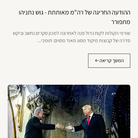
ההודעה החריגה של רה"מ מאותתת - גוש נתניהו
מתפורר
שורפי הקולות לקוח גדול פנה לאחרונה למכון סקרים נחשב וביקש
סדרה של קבוצות מיקוד מסוג מאוד מסוים: תומכי...
המשך קריאה