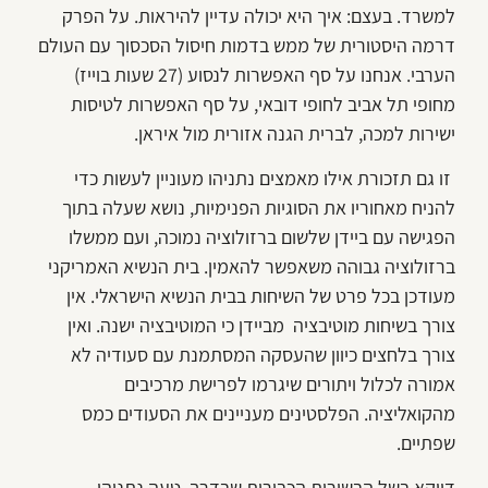
למשרד. בעצם: איך היא יכולה עדיין להיראות. על הפרק
דרמה היסטורית של ממש בדמות חיסול הסכסוך עם העולם
הערבי. אנחנו על סף האפשרות לנסוע (27 שעות בוייז)
מחופי תל אביב לחופי דובאי, על סף האפשרות לטיסות
ישירות למכה, לברית הגנה אזורית מול איראן.
זו גם תזכורת אילו מאמצים נתניהו מעוניין לעשות כדי
להניח מאחוריו את הסוגיות הפנימיות, נושא שעלה בתוך
הפגישה עם ביידן שלשום ברזולוציה נמוכה, ועם ממשלו
ברזולוציה גבוהה משאפשר להאמין. בית הנשיא האמריקני
מעודכן בכל פרט של השיחות בבית הנשיא הישראלי. אין
צורך בשיחות מוטיבציה מביידן כי המוטיבציה ישנה. ואין
צורך בלחצים כיוון שהעסקה המסתמנת עם סעודיה לא
אמורה לכלול ויתורים שיגרמו לפרישת מרכיבים
מהקואליציה. הפלסטינים מעניינים את הסעודים כמס
שפתיים.
דווקא בשל הבשורות הכבירות שבדרך, טעה נתניהו