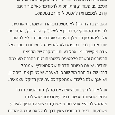
הסכם עם סעודיה, והתייחסות לרפורמה כאל ציר דגים:
קודם לצמצם ואז להכניס לזמן רב במקפיא.
האם יש בזה היגיון? לא ממש. נתניהו היה שמח, תיאורטית,
להיפטר ממחבקי עמרם בן אוליאל ("קדוש וצדיק", התפייטה
עליו לימור סון הר מלך בעודה טוענת לחפותו), לא לראות
יותר את בן-גביר בקבינט ולא להתייחס לראיונות הבוקר כאל
שדה מוקשים יומי. אבל בעיותיו במקרה של הקפאת
הרפורמה ופשרה פלסטינית כלשהי חורגות בהרבה מעוצמה
יהודית. יש את הציונות הדתית של סמוטריץ', שמנהל
דרבי-של-גב-ההר מול שותפו לשעבר. יש כמובן את יריב לוין,
ויש אגף שלם בליכוד שמתפקד כסיעת ימין רדיקלי עצמאית.
אבל אין כל חשיבות בשאלה אם מהלך כזה הגיוני. הדבר
היחיד שחשוב הוא שבן-גביר עצמו סבור שהשלכתו
מהממשלה היא אפשרות ממשית, כדי שהיא תהפוך לאירוע
משמעותי. בליכוד סבורים שאין דרך לנהל את עוצמה יהודית