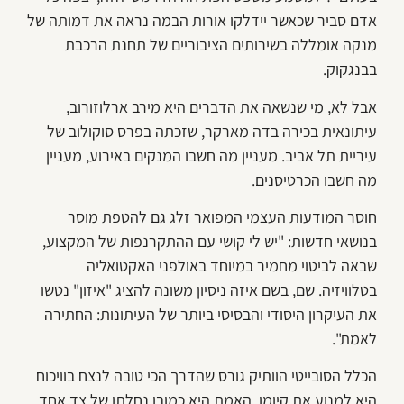
אדם סביר שכאשר יידלקו אורות הבמה נראה את דמותה של
מנקה אומללה בשירותים הציבוריים של תחנת הרכבת
בבנגקוק.
אבל לא, מי שנשאה את הדברים היא מירב ארלוזורוב,
עיתונאית בכירה בדה מארקר, שזכתה בפרס סוקולוב של
עיריית תל אביב. מעניין מה חשבו המנקים באירוע, מעניין
מה חשבו הכרטיסנים.
חוסר המודעות העצמי המפואר זלג גם להטפת מוסר
בנושאי חדשות: "יש לי קושי עם ההתקרנפות של המקצוע,
שבאה לביטוי מחמיר במיוחד באולפני האקטואליה
בטלוויזיה. שם, בשם איזה ניסיון משונה להציג "איזון" נטשו
את העיקרון היסודי והבסיסי ביותר של העיתונות: החתירה
לאמת".
הכלל הסובייטי הוותיק גורס שהדרך הכי טובה לנצח בוויכוח
היא למנוע את קיומו. האמת היא כמובן נחלתו של צד אחד