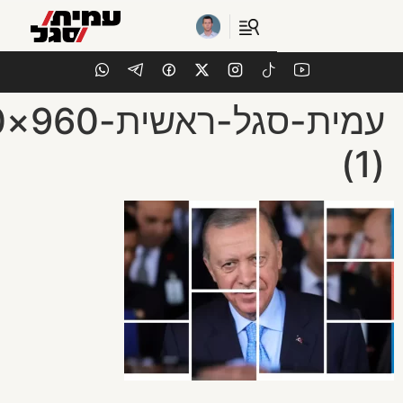
EN | אנג
עמית-סגל-ראשית-960×640