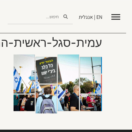
EN | אנגלית
עמית-סגל-ראשית-הרצי-שפירא-0