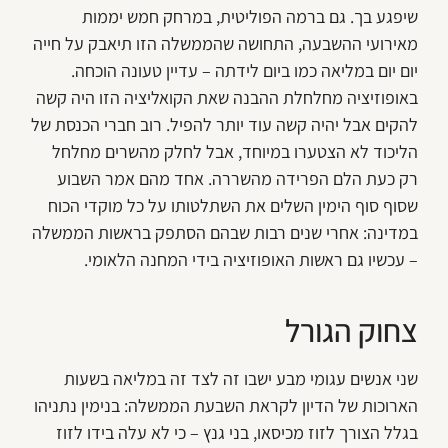
שיפגע בך. גם ברמה הפוליטית, במרחק חמש יממות
מאירועי ההשבעה, התחושה שהממשלה הזו תיאבק על חייה
יום יום במליאה כמו ביום לידתה – עדיין טעונה הוכחה.
באופוזיציה מחלחלת ההבנה שאת הקואליציה הזו היה קשה
להקים אבל יהיה קשה עוד יותר להפיל. רוב חברי הכנסת של
הליכוד לא הצטערו במיוחד, אבל לחלק מהשרים מחלחל
רק כעת הלם הפרידה מהשררה. אחד מהם אמר השבוע
שסוף סוף הימין השלים את השתלטותו על כל מוקדי הכוח
במדינה: אחרי שנים רבות שבהם הסתפק בראשות הממשלה
– עכשיו גם ראשות האופוזיציה בידי המחנה הלאומי.
צחוק הגורל
שני אנשים עגומי מבע ישבו זה לצד זה במליאה בשעות
הארוכות של הדיון לקראת השבעת הממשלה: בנימין נתניהו
בגלל הצורך לזוז מכיסאו, בני גנץ – כי לא עלה בידו לזוז