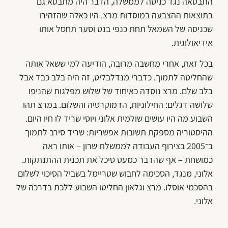
התבטאה נגד כניסה לממשלה, הדבר היה מתבטא גם
בתוצאות ההצבעה במוסדות מרצ. היו כאלה שהזהירו
שכניסה של השמאל תחת כנפי בנט וסער תחסל אותו
אידיאולוגית.
בכל זאת, אחרי מחשבה מרובה, הודיעה למי ששאל אותה
שהחליטה לתמוך. כדברי מנדלבליט, זה היה בלב כבד אבל
בלב שלם. מרצ נוסדה כאיחוד של שלוש מפלגות שהניפו
שלושה דגלים: החילוניות, הדמוקרטיה והשלום. במרצ תהו
השבוע מה היו עושים שולמית אלוני ויוסי שריד לו חיו היום.
ההיסטוריה מספקת תשובות אפשריות: שריד סירב לתמוך
ב־2005 בצירוף העבודה לממשלת שרון – אותו ראה
כמושחת – אף שהדבר כמעט סיכל את תכנית ההתנתקות.
אלוני, מנגד, הסכימה לחבוש שטריימל בשביל הסיכוי לשלום
בהסכמי אוסלו. מרצ וגלאון החליטו השבוע ללכת בדרכה של
אלוני.