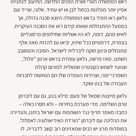
ראש הממשלה הטרי ושרת הפנים החדשה. התיעוב לנתניהו
אפיין יותר מפלגות ככחול לבן או יש עתיד. אלוני, שריד וגם
גלאון ראו תמיד בראש הממשלה היוצא סכנה גדולה, אך
במפעל ההתנחלות שאותו קידם ראו את הסכנה העיקרית.
לאיש מהם, דומה, לא היו אשליות שחילופים פרסונליים
בצמרת, דרמטיים ככל שיהיו, יביאו גם להזזת מאה אלף
מתנחלים וכינון חוקה ליברלית לישראל. הסיבה והמסובב
השתנו. מאז פרשה, גלאון עומדת בראש ארגון "זולת",
שנועד לשמש כקונטרה שמאלית לפורום קהלת
השמרני־ימני, שניירות העמדה שלו הם הטיוטות לתכניות
העבודה של בנט ושקד.
גלאון מייצגת שמאל של פעם: מילא בנט, גם עם ליברמן
טרם השלימה. מדי מערכת בחירות – ולא חסרו כאלה –
כתבה מאמר חריף נגד השותפות עם ישראל ביתנו, והגדירה
את ההליכה עם ליברמן "הורדת האידיאולוגיה לאסלה".
במוסדות מרצ יש רבים שמאזינים רוב קשב לדבריה. לו