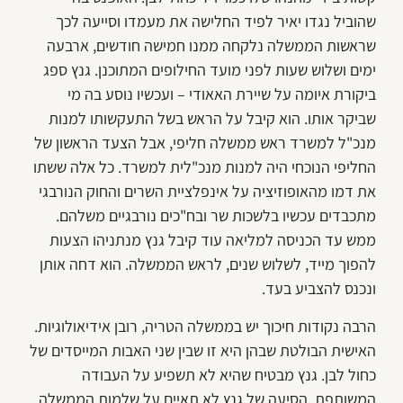
שהוביל נגדו יאיר לפיד החלישה את מעמדו וסייעה לכך
שראשות הממשלה נלקחה ממנו חמישה חודשים, ארבעה
ימים ושלוש שעות לפני מועד החילופים המתוכנן. גנץ ספג
ביקורת איומה על שיירת האאודי – ועכשיו נוסע בה מי
שביקר אותו. הוא קיבל על הראש בשל התעקשותו למנות
מנכ"ל למשרד ראש ממשלה חליפי, אבל הצעד הראשון של
החליפי הנוכחי היה למנות מנכ"לית למשרד. כל אלה ששתו
את דמו מהאופוזיציה על אינפלציית השרים והחוק הנורבגי
מתכבדים עכשיו בלשכות שר ובח"כים נורבגיים משלהם.
ממש עד הכניסה למליאה עוד קיבל גנץ מנתניהו הצעות
להפוך מייד, לשלוש שנים, לראש הממשלה. הוא דחה אותן
ונכנס להצביע בעד.
הרבה נקודות חיכוך יש בממשלה הטריה, רובן אידיאולוגיות.
האישית הבולטת שבהן היא זו שבין שני האבות המייסדים של
כחול לבן. גנץ מבטיח שהיא לא תשפיע על העבודה
המשותפת. הסיעה של גנץ לא תאיים על שלמות הממשלה,