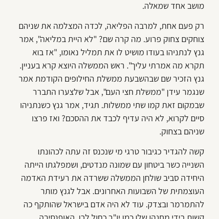
מושב אחד שמאלה.
רק פעם אחת, למרבה הפליאה, לכדה המצלמה את שניהם
צוחקים צחוק פרוע. מה קרה שם? "לא היית במליאה", אמר
גנץ לנתניהו בעודו מושיט לו את תמליל נאומו, "אז בוא
תקרא מה אמרתי עליך". ראש הממשלה היוצא קרא בעניין.
גנץ הזכיר שם שבהשבעת ממשלת החילופים הקודמת אמר
שנגמר עידן "ממשלת חצי העם", אבל שלצערו התברר
שבמקום זאת קמו שתי ממשלות. תגיד, אמר גנץ כשנתניהו
סיים לקרוא, לא היה עדיף לכבד את ההסכם? ואז פרצו
שניהם בצחוק.
קשה להגדיר כגיבור טרגי מי שנכנס זה עתה לכהונתו
השנייה כשר ביטחון עם שמונה מנדטים, ושמפלגתו הייתה
היחידה סביב שולחן הממשלה ששרדה את רעידת האדמה
העוצמתית של השבועות האחרונים. אבל לגנץ מותר
להתמרמר ובצדק. עוד לא היה אדם בישראל שהותקף כה
קשות בידי מחנהו שלו כמו יו"ר כחול לבן. האופנסיבה