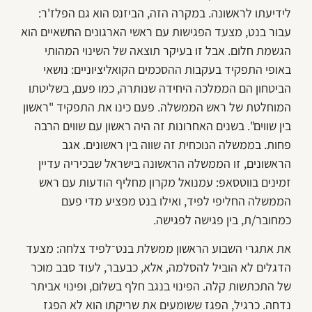
לידיעתו לראשונה. במקרה הזה, הביזנס הוא גם הפלז'ר:
עבור בנט, מצעד הפגישות עם ראשי הארגונים החשאיים הוא
הגשמת חלום. אבל זו בעיקר תוצאה של השינוי המהותי
באופי התפקיד בעקבות ההסכמים הקואליציוניים: נושאי
הביטחון הם הממלכה היחידה שנותרה, כמו פעם, בשליטתו
המוחלטת של ראש הממשלה. פעם כינו את התפקיד "ראשון
בין שווים". בשנים האחרונות זה היה ראשון עם שווים הרבה
פחות. בממשלה הנוכחית זה שווה בין ראשונים. אגב
הראשונים, זו הממשלה הראשונה בישראל שבכיריה עדיין
זמינים בווטסאפ: עמנואל מקרון מחליף הודעות עם ראש
הממשלה החליפי לפיד, ואילו בנט מפציע מדי פעם
כמחובר/ת, בין פגישה לפגישה.
את אתגרי השבוע הראשון ממשלת בנט־לפיד צלחה: מצעד
הדגלים לא הוביל להסלמה, אלא, כבעבר, לעוד סבב מוכר
של התכתשות קלה. הפינוי בנגב חלף בשלום, ופינוי אביתר
נדחה. כרגיל, הפגז ששומעים את שריקתו הוא לא הפגז