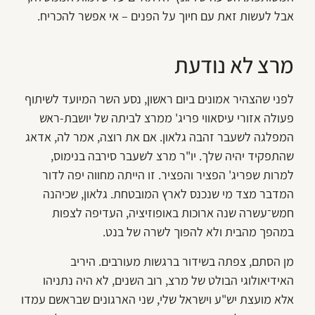
אבל לעשות זאת עם חיוך על הפנים – אי אפשר להכריח.
מרצ לא נודעת
לפני שהצהיר אמונים ביום ראשון, נסע השר המיועד לשיתוף
פעולה אזורי עיסאווי פריג' ממרצ לביתה של יושבת-ראש
המפלגה לשעבר זהבה גלאון. אם את רוצה, אמר לה, אדאג
שהתפקיד יהיה שלך. יו"ר מרצ לשעבר סירבה בנימוס,
למרות שפריג' הפציר והפציר. זו הייתה מחווה יפה לדור
המדבר מצד מי שנכנס לארץ המובטחת. גלאון, שכיהנה
חמש־עשרה שנה ארוכות באופוזיציה, העדיפה לצפות
במהפך מהבית ולא להפוך לשרה של בנט.
מן הסתם, צפתה בשידור ברגשות מעורבים. היריב
האידיאולוגי הבולט של מרצ, רוב השנים, לא היה נתניהו
אלא מועצת יש"ע וישראל שלי, שני הארגונים שבראשם עמדו