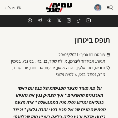
EN | אנגלית
תופס ביטחון
פורסם בתאריך:
20/06/2021
תגיות:
אביגדור ליברמן
,
איילת שקד
,
בני בגין
,
בני גנץ
,
בנימין
נתניהו
,
זאב אלקין
,
זהבה גלאון
,
ידיעות אחרונות
,
יוסי שריד
,
מרצ
,
נפתלי בנט
,
שולמית אלוני
על מה מעיד מצעד הפגישות של בנט עם ראשי
הארגונים החשאיים * איך הצחיק גנץ את נתניהו
במליאה ומדוע נפלו פניו במממשלה * איזו הצעה
מפתיעה הניח שר של מרצ בפני זהבה גלאון * וכיצד
ביצעו אלקין ובגין פליק-פלאק בעניין חוק שרלוונטי