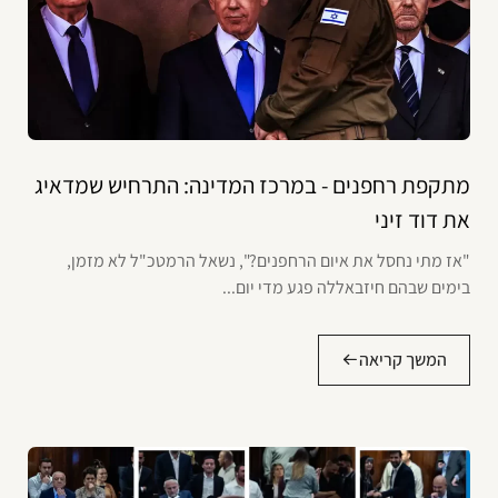
מתקפת רחפנים - במרכז המדינה: התרחיש שמדאיג
את דוד זיני
"אז מתי נחסל את איום הרחפנים?", נשאל הרמטכ"ל לא מזמן,
בימים שבהם חיזבאללה פגע מדי יום...
המשך קריאה