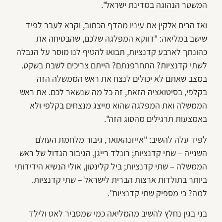
המשטר הנהוגה במדינת ישראל".
ואז הרים אלקין את עיניו מהדף הכתוב, וקרא לעבר לפיד
שישב במליאה: "דווקא המפלגה שלכם, שהבטיחה את
כהונתך לארבע קדנציות, תבואו להטיף לנו מוסר על הגבלה
לשתי קדנציות? התחרפנתם? הייתם צריכים לשבת בשקט.
במצב שאתם לא יכולים לנצח את ראש הממשלה הזה
בקלפי, בסיטואציה הזאת, זה כל מה שנשאר לכם. את ראש
הממשלה ואת המפלגה שהוא מייצג מנצחים בקלפי ולא
באמצעות תרגילים מהסוג הזה".
לפיד עלה להשיב: "אייזנהאואר, גיבור מלחמת העולם
השנייה – שתי קדנציות; רונלד רייגן, הגיבור הגדול של ראש
הממשלה – שתי קדנציות; ביל קלינטון, אולי הנשיא הידידותי
ביותר בתולדות ארצות הברית לישראל – שתי קדנציות.
למה? כי מספיק שתי קדנציות".
בני בגין נחלץ להשיב מהמליאה כמי שמסביר לאט ולילד