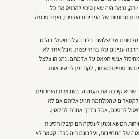
רק, נראה היה שאין סיכוי להכניס את כל
 האלה לפרייבט אחת. נציגי ישראל חזרו משם עם 17 הערות מהותיות של המדינות הסוניות, ואף הסכמה
צות טלפונית של שלושה בלבד על החיסול: רה"מ
רבה עניינים עלו בהתייעצות, אבל אחד לא:
חיסול אנשי חמאס על אדמתם. נתניהו צלצל
ים שהסתיים מאוחר, לקח זמן להשיג אותו.
ר שהיא קירבה את העסקה. בשבועות האחרונים
ת לקטארים שהמלחמה תגיע אליהם אם לא
יסול להסכם, אבל בדרך אחרת לחלוטין.
חות המשא ומתן לעסקה הם קיבלו חסינות
ה של התחייבות, ועלבונם היה כבד. קטאר לא