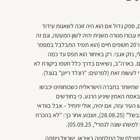
 ספק גדול אם הוא היה זוכה לשאגות עידוד
עבורו מטרה משנית יהיה לשון המעטה, וגם זה
בלשון המעטה. טראמפ דגל בחיסול חמאס בדרך האמריקנית, ו־20 חטופים חיים (הוא תמיד התבלבל במספר
ולי, נזק אגבי. רק באיחור הוא תפס עד כמה
ם. בארה"ב, נשיאים בדרך כלל חטפו ביקורת לא
שות זאת (לפרטים: "רונלד רייגן" בגוגל).
 שתיוותר בחברה הישראלית כשכוחותינו יכבשו
באמת האמין שיגיע הרגע. כי בחודשים
עיר עזה, אם יהיה, אולי יתחיל – אבל בוודאי
לא יגיע לסיום. כבר נכתב כאן בחודשים האחרונים ש"משהו מתבשל" (28.08.25), ושבוע אחר כך: "לא בהכרח
נה לגמרי", 05.09.25).
המוצלח של המלחמה באיראן, ישראל ניסתה