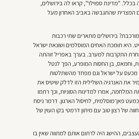
כלל. "מדינת ספוילר", קראו לה בירושלים,
ם המצרית שהתגבשה באביב האחרון מעל
 מורכבת? בירושלים מתארים שתי רכבות
יט. היא תומכת האחים המוסלמים ושונאת ישראל
וחרת התקרבות למערב. בערך באפריל זוהתה
 וחמאס, בן החסות המופרע, הפך לנטל
גם מכעס על ישראל וגם מפחד מהשתלטות
מיר את האנרגיה השלילית הזו לדלק שיטיס את
ת המלחמה, אמרו למדינות הסוניות, וכך רתמו
כמעט פאן־מוסלמית, לחיסול הארגון. דרמר ניסח
ה של רצון טוב עם מיתון דרמטי בקו העוין של
צבים, ההישג היה לרתום אותם למתווה שאין בו