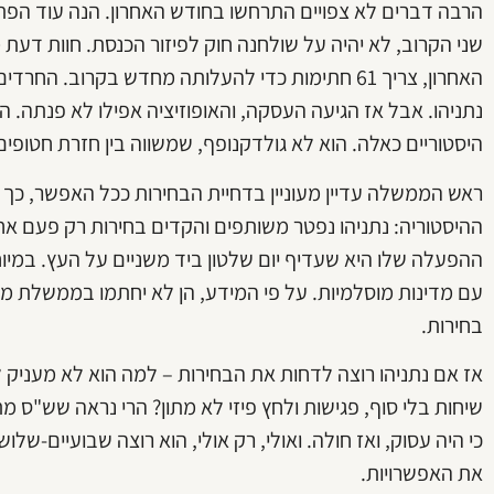
הרבה דברים לא צפויים התרחשו בחודש האחרון. הנה עוד הפ
שני הקרוב, לא יהיה על שולחנה חוק לפיזור הכנסת. חוות ד
האחרון, צריך 61 חתימות כדי להעלותה מחדש בקרוב. ה
נתניהו. אבל אז הגיעה העסקה, והאופוזיציה אפילו לא פנתה. הם
היסטוריים כאלה. הוא לא גולדקנופף, שמשווה בין חזרת חטופ
ראש הממשלה עדיין מעוניין בדחיית הבחירות ככל האפשר, כך 
ההיסטוריה: נתניהו נפטר משותפים והקדים בחירות רק פעם א
ההפעלה שלו היא שעדיף יום שלטון ביד משניים על העץ. במי
עם מדינות מוסלמיות. על פי המידע, הן לא יחתמו בממשלת מ
בחירות.
אז אם נתניהו רוצה לדחות את הבחירות – למה הוא לא מעניק ל
שיחות בלי סוף, פגישות ולחץ פיזי לא מתון? הרי נראה שש"ס
כי היה עסוק, ואז חולה. ואולי, רק אולי, הוא רוצה שבועיים-של
את האפשרויות.