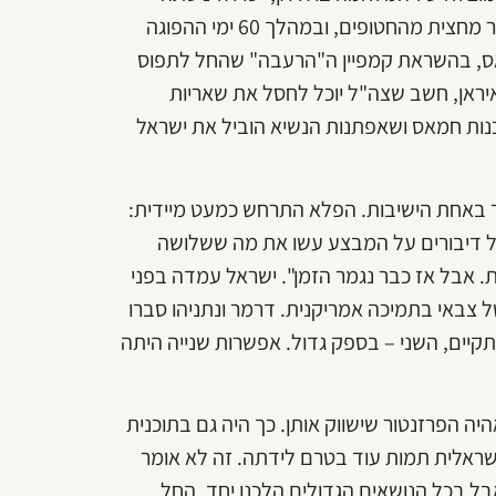
לנצל את התנופה כדי להגיע לעסקה חלקית. הרעיון היה לשחרר מחצית מהחטופים, ובמהלך 60 ימי ההפוגה
אס, בהשראת קמפיין ה"הרעבה" שהחל לתפוס
יראן, חשב שצה"ל יוכל לחסל את שאריות
נות חמאס ושאפתנות הנשיא הוביל את ישראל
מר באחת הישיבות. הפלא התרחש כמעט מיידית:
 של דיבורים על המבצע עשו את מה ששלושה
 אבל אז כבר נגמר הזמן". ישראל עמדה בפני
 צבאי בתמיכה אמריקנית. דרמר ונתניהו סברו
קיים, השני – בספק גדול. אפשרות שנייה היתה
יה הפרזנטור שישווק אותן. כך היה גם בתוכנית
שראלית תמות עוד בטרם לידתה. זה לא אומר
ל בכל הנושאים הגדולים הלכנו יחד. החל