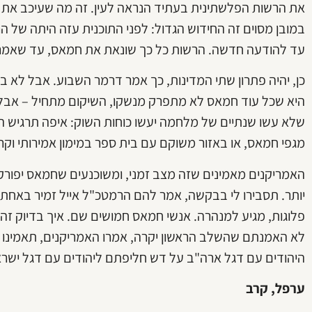
את הרשות הפלשתינית בעתיד הנראה לעין. זה מה שעיכב את ה
במובן מסוים זה החידוש הגדול: לפני התוכנית עזה היתה של ה
עד להודעה חדשה. הרשות כל כך שונאת את חמאס, עד שאמרה
כן, יהיה פתרון שתי המדינות, כך אמר דרמר השבוע. אבל לא בי
היא שכל עוד חמאס לא מתפרק מנשקו, השיקום מתחיל – אבל
שלא עשו שנתיים של מלחמה יעשו כוחות השוק: איפה תרגיש הא
מגפי חמאס, או באזור משוקם עם בית ספר במימון אמירותי וקר
האמריקנים מאמינים שזה מצב זמני, ומשוכנעים שחמאס יפורק
יותר. תסבירו לי בבקשה, אמר להם הרמטכ"ל אייל זמיר באחת
פלוגות, מגיע למנהרה. אנשי חמאס חמושים שם. איך בדיוק ז
לא האמנתם שהשלב הראשון יקרה, אמרו האמריקנים, תאמינו 
היהודים עם דגל ארה"ב על דש חליפתם ליהודים עם דגל ישרא
ערפל, קרב