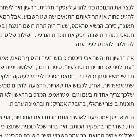
להגיע פחות או יותר לאותם התנאים שהושגו השבוע. אבל חמ
תאוצה, סירב. הנשיא טראמפ, שעוד היה תחת רושם הניצחון בא
חמאס במהירות שבה ריסק את תוכנית הגרעין. השילוב של סרב
להחלטה להיכנס לעיר עזה.
את הרעיון נתן השר אבי דיכטר: כיבוש העיר זה סוף חמאס, א
"עוד לפני שכוחותינו נכנסו לעיר", סיפר דרמר, "שלושה ימים
חודשי משא ומתן נכשלו בו. חמאס הסכים לפתע לעסקה חלקית.
שתי אפשרויות: אחת, לכבוש את שאריות הרצועה ולהקים ממשל
שלכך צריך אחדות בעם וגיבוי מטראמפ. המרכיב הראשון לא הת
תוכנית בייצור ישראלי, בהובלה אמריקנית ובתמיכה ערבית.
הנשיא רייגן אמר פעם לאנשיו: אתם תכתבו את התוכניות, אני אה
הזו, כשדרמר בתפקיד הכותב. היה ברור שכל תוכנית שתוצג כי
שכל ציוץ היה מתואם, כך אמר השבוע השר בישיבת הקבינט, אב