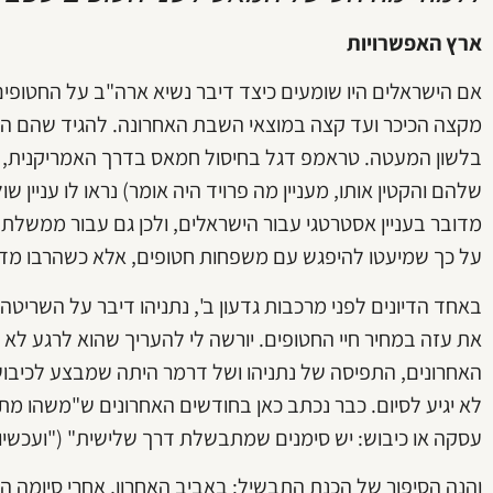
ארץ האפשרויות
אם הישראלים היו שומעים כיצד דיבר נשיא ארה"ב על החטופים,
מקצה הכיכר ועד קצה במוצאי השבת האחרונה. להגיד שהם היו 
שלהם והקטין אותו, מעניין מה פרויד היה אומר) נראו לו עניין ש
מדובר בעניין אסטרטגי עבור הישראלים, ולכן גם עבור ממשלת
על כך שמיעטו להיפגש עם משפחות חטופים, אלא כשהרבו מדי לע
באחד הדיונים לפני מרכבות גדעון ב', נתניהו דיבר על השריטה
את עזה במחיר חיי החטופים. יורשה לי להעריך שהוא לרגע לא 
האחרונים, התפיסה של נתניהו ושל דרמר היתה שמבצע לכיבוש ה
עסקה או כיבוש: יש סימנים שמתבשלת דרך שלישית" ("ועכשיו למשהו שו
והנה הסיפור של הכנת התבשיל: באביב האחרון, אחרי סיומה 