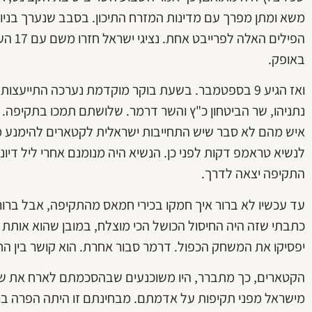
משא ומתן מפרך עם מדינות המזרח התיכון. בסבב שנערך בניו יו
הפילים
באופק.
ואז הגיע 9 בספטמבר. בשעת בוקר מוקדמת נערכה התייע
נתניהו, שר הביטחון כ"ץ והשר דרמר. שלושתם תמכו בתקיפה. ה
איש מהם לא סבר שיש התחייבות ישראלית לקטארים להימנע מ
לנשיא טראמפ דקות לפני כן. הנשיא היה מנומנם אחרי ליל דיונ
התקיפה יצאה לדרך.
עד עכשיו לא ברור איך חמקו בכירי חמאס מהתקיפה, אבל ברו
כתבתי שזה היה החיסול הכושל הכי מוצלח, במובן שהוא אות
יפסיקו את המשחק הכפול. דרמר סבור אחרת. הוא קושר בין הח
הקטארים, כך מתברר, היו משוכנעים שבהסכמתם לארח את שי
מישראל מפני תקיפות על אדמתם. מבחינתם זו היתה הפרה בוט