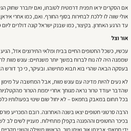
אם הסקרים יראו תפנית דרמטית לטובתו, ואם יתברר שחוק הגיוס
אולי שווה לו ללכת לבחירות בסוף החורף. ואם, כמו אחרי איראן
עד הרגע האחרון. בקיצור, כמו שבנק ישראל קונה דולרים ליום סג
אור וצל
עכשיו, כשכל החטופים החיים בבית ומלאי התירוצים אזל, הג
שממנה היה לה נוח לברוח במשך יותר משנתיים: עונש מוות לרו
בעסקה הבאה שהרי בוא תבוא מתישהו. ובעיקר, כי כך דורש ה
לא נעים להיות מדינה עם עונש מוות, אבל המחשבה על מימון ח
שהדבר יעודד טרור נראה מגוחך אחרי יממת הטרור מהקטלניות 
בכל תחום במאבק בחמאס – לא יחול שום שינוי בפעולותיו כלפינו
הרבה סרטוני חטופים יצאו בשנה האחרונה. רובם המכריע פור
בכיכר החטופים וההפגנה בקפלן מתחילות. מעניין לשים לב לש
ידי חמאס: אבינתן אור ואיתן מור, הראשון משילה והשני מקריית