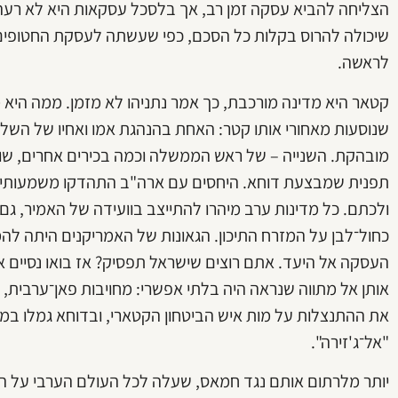
הצליחה להביא עסקה זמן רב, אך בלסכל עסקאות היא לא רעה ב
שיכולה להרוס בקלות כל הסכם, כפי שעשתה לעסקת החטופי
לראשה.
קטאר היא מדינה מורכבת, כך אמר נתניהו לא מזמן. ממה היא
שנוסעות מאחורי אותו קטר: האחת בהנהגת אמו ואחיו של השל
מובהקת. השנייה – של ראש הממשלה וכמה בכירים אחרים, ש
תפנית שמבצעת דוחא. היחסים עם ארה"ב התהדקו משמעותית,
ולכתם. כל מדינות ערב מיהרו להתייצב בוועידה של האמיר, 
כחול־לבן על המזרח התיכון. הגאונות של האמריקנים היתה לה
העסקה אל היעד. אתם רוצים שישראל תפסיק? אז בואו נסיים א
אותן אל מתווה שנראה היה בלתי אפשרי: מחויבות פאן־ערבית, 
את ההתנצלות על מות איש הביטחון הקטארי, ובדוחא גמלו במחוו
"אל־ג'זירה".
יותר מלרתום אותם נגד חמאס, שעלה לכל העולם הערבי על הע