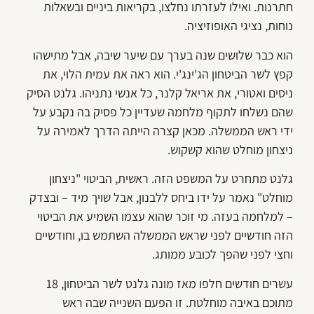
חתרנות. ואילו לעזרתו נחלצו, בקריאות ביניים ובשאלות
נוחות, נציגי האופוזיציה.
הוא כבר שלושים שנה בערך עם שיער שיבה, אבל מתישהו
קפץ לשר הביטחון הג'ינג'י. הוא ראה את עמית הלוי, את
ניסים ואטורי, את אריאל קלנר, כל אנשי נתניהו. גלנט הסיק
שהם נשלחו לתקוף מלחמה שעדיין כל פסיק בה נקבע על
ידי ראש הממשלה. מכאן קצרה הייתה הדרך לאמירה על
ניצחון מוחלט שהוא קשקוש.
גלנט מתחרט על המשפט הזה. ראשית, הביטוי "ניצחון
מוחלט" נאמר על ידו ביחס ללבנון, אבל שויך מיד – ובצדק
– למלחמה בעזה. מי זוכר שהוא עצמו השמיע את הביטוי
הזה חודשיים לפני שראש הממשלה השתמש בו, וחודשיים
וחצי לפני שהפך לכובע ממותג.
עשרים חודשים חלפו מאז מונה גלנט לשר הביטחון, 18
מתוכם באיבה מוחלטת. זו הפעם השנייה שבה ראש