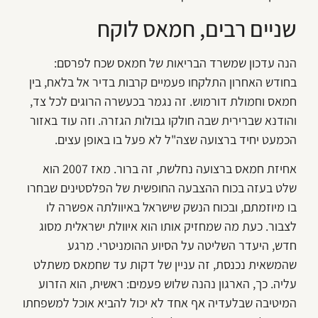
שניים רבים, חמאס לוקח
הנה עדכון שמשרד הבריאות של חמאס שכח לפרסם:
בחודש האחרון התלקחו פעמיים קרבות בדיר אל בלאח, בין
חמאס וחמולת דורמוש. זה נגמר בכעשרה הרוגים לכל צד,
והודנא שברירית שבה חולקו גבולות הגזרה. וזה עוד באזור
הכמעט יחיד ברצועה שצה"ל לא פעל בו באופן עצים.
אחיזת חמאס ברצועה נחלשת, זה ברור. מאז 2007 הוא
שלט בעזה בכוח ההצבעה החופשית של הפלסטינים שבחרו
בו מיוזמתם, ובכוח הנשק שישראל באיוולתה אפשרה לו
לצבור. כעת מה שמחזיק אותו הוא איוולת ישראלית מסוג
חדש, היעדר השליטה על הסיוע ההומניטרי. מרגע
שהמשאית נכנסת, זה עניין של דקות עד שחמאס משתלט
עליה. כך, הארגון נהנה שלוש פעמים: ראשית, הוא הזרוע
המיטיבה שבלעדיה אף אחד לא יכול להביא אוכל למשפחתו