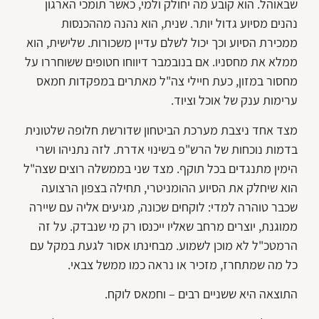
שבאוהל. הוא קובע מה יחולק ולמי, כאשר תומכי הארגון
נהנים מסיוע גדול יותר. שנית, הוא נהנה מההכנסות
ממכירת הסיוע וכך יכול לשלם עדיין משכורות. שלישית, הוא
ממלא את מחסניו. אם בנובמבר דיווחו חטופים ששוחררו על
מחסור במזון, כעת חיילי צה"ל מאתרים במפקדות חמאס
ערימות ענק של אוכל וציוד.
מצד אחד ניצבת מערכת הביטחון שדורשת חלופה שלטונית
בדמות נוכחות של הרש"פ בשינוי אדרת. לזה נתניהו ושרי
הימין מתנגדים בכל תוקף. מצד שני בממשלה רוצים שצה"ל
הוא שיחלק את הסיוע ההומניטרי, תחילה בצפון הרצועה
שכבר טוהרה למדי: לוקחים שכונה, מגיעים אליה עם שיירה
ממוגנת, יוצרים מרחב שאליו ייכנסו רק מי שנבדק. על זה
הרמטכ"ל לא מוכן לשמוע. מבחינתו אסור לגעת במקל עם
כל מה שמתחרז, מזכיר או נראה כמו ממשל צבאי.
התוצאה היא ששניים רבים – וחמאס לוקח.