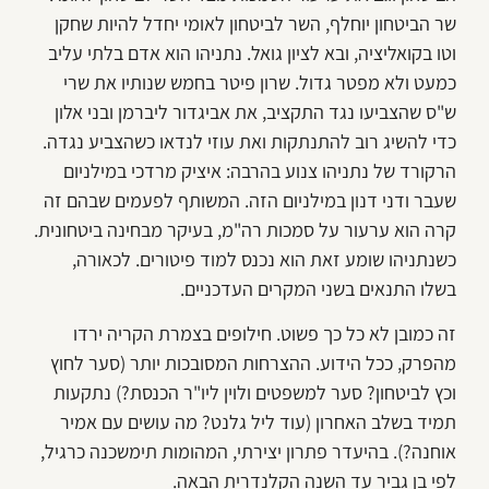
שר הביטחון יוחלף, השר לביטחון לאומי יחדל להיות שחקן
וטו בקואליציה, ובא לציון גואל. נתניהו הוא אדם בלתי עליב
כמעט ולא מפטר גדול. שרון פיטר בחמש שנותיו את שרי
ש"ס שהצביעו נגד התקציב, את אביגדור ליברמן ובני אלון
כדי להשיג רוב להתנתקות ואת עוזי לנדאו כשהצביע נגדה.
הרקורד של נתניהו צנוע בהרבה: איציק מרדכי במילניום
שעבר ודני דנון במילניום הזה. המשותף לפעמים שבהם זה
קרה הוא ערעור על סמכות רה"מ, בעיקר מבחינה ביטחונית.
כשנתניהו שומע זאת הוא נכנס למוד פיטורים. לכאורה,
בשלו התנאים בשני המקרים העדכניים.
זה כמובן לא כל כך פשוט. חילופים בצמרת הקריה ירדו
מהפרק, ככל הידוע. ההצרחות המסובכות יותר (סער לחוץ
וכץ לביטחון? סער למשפטים ולוין ליו"ר הכנסת?) נתקעות
תמיד בשלב האחרון (עוד ליל גלנט? מה עושים עם אמיר
אוחנה?). בהיעדר פתרון יצירתי, המהומות תימשכנה כרגיל,
לפי בן גביר עד השנה הקלנדרית הבאה.