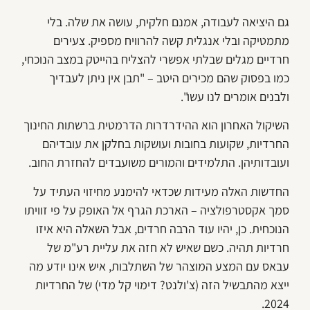
גם היציאה לעבודה, אמנם חלקית, עושה את שלה. בלי
מתמטיקה ובלי אנגלית קשה להרוויח מספיק. צעירים
חרדיים מגלים שבלתי אפשרי להצליח בהייטק במצב הנוכחי,
כמו בפסוק שהם מכירים היטב – "תבן אין ניתן לעבדיך
ולבנים אומרים לנו עשו".
השיקול האחרון הוא ההידרדרות הדרמטית ברשתות החינוך
החרדיות, שקועות בחובות ועושקות בחלקן את עובדיהם
ועובדותיהן. התלמידים והמורים משועבדים להחזרת החוב.
החדשות האלה מעידות שכדאי להימנע מחיזוי העתיד על
סמך אקסטרפולציה – הארכת הגרף אל האופק על פי זוויתו
הנוכחית. כן, יהיו עוד הרבה חרדים, אבל השאלה היא איזו
חרדיות תהיה. כשם שאיש לא חזה את עליית רע"מ של
עבאס עם המצע המוצהר של השתלבות, איש אינו יודע מה
ייצא מהתבשיל הזה (צ'ולנט? דימוי קל מדי) של החרדיות
2024.