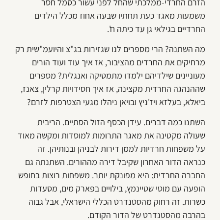
הזרם החרדי-ממלכתי שהחל לפני עשור כסמל חסר
משמעות מאגד כעת תחתיו שבעה אחוז מכלל הילדים
החרדיים בגילאי גן עד כיתה ח'.
מה השתנה? הרי מספרים לנו שגזירות בג"צ והיועמ"שית רק
מרחיקים את החרדים מהציבור, אז איך עוד ועוד הורים
מעוניינים שילדיהם ילמדו מתמטיקה ואנגלית? מספרים
שההנהגה החרדית מקצינה, אז איך חסידויות קרלין, צאנז,
ביאלא, בעלזא ויז'ניץ ובויאן ניהלו מגעי הצטרפות לזרם?
השתנו כמה דברים. עידן הכסף הזול הסתיים. הריבית
שעולה מקטינה את מאגר התרומות למוסדות ומקשה מאוד
על משפחות חרדיות לממן דירות לבניהן ובנותיהן. זה
כנראה הדור האחרון שקיבל דירה מההורים. השתנתה גם
החברה החרדית: היא מפונקת יותר. משפחות רוצות בחופש
הופעה עם מוטי שטיינמץ, בילויים בפארק מים, מסעדות
כשרות. זה רחוק מהסטנדרט הכללי הישראלי, אבל גבוה
בהרבה מהסטנדרט של הדור הקודם.