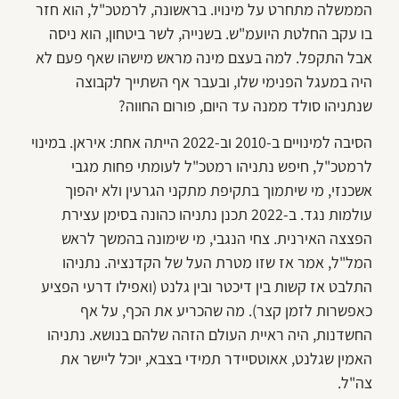
הממשלה מתחרט על מינויו. בראשונה, לרמטכ"ל, הוא חזר
בו עקב החלטת היועמ"ש. בשנייה, לשר ביטחון, הוא ניסה
אבל התקפל. למה בעצם מינה מראש מישהו שאף פעם לא
היה במעגל הפנימי שלו, ובעבר אף השתייך לקבוצה
שנתניהו סולד ממנה עד היום, פורום החווה?
הסיבה למינויים ב-2010 וב-2022 הייתה אחת: איראן. במינוי
לרמטכ"ל, חיפש נתניהו רמטכ"ל לעומתי פחות מגבי
אשכנזי, מי שיתמוך בתקיפת מתקני הגרעין ולא יהפוך
עולמות נגד. ב-2022 תכנן נתניהו כהונה בסימן עצירת
הפצצה האירנית. צחי הנגבי, מי שימונה בהמשך לראש
המל"ל, אמר אז שזו מטרת העל של הקדנציה. נתניהו
התלבט אז קשות בין דיכטר ובין גלנט (ואפילו דרעי הפציע
כאפשרות לזמן קצר). מה שהכריע את הכף, על אף
החשדנות, היה ראיית העולם הזהה שלהם בנושא. נתניהו
האמין שגלנט, אאוטסיידר תמידי בצבא, יוכל ליישר את
צה"ל.