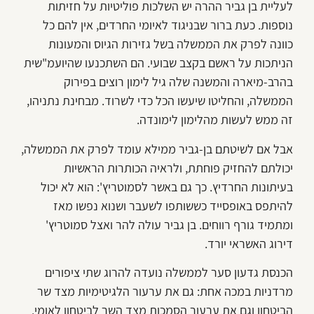
לעליית בן גביר ההרה יש השלכות פוליטיות על חזיתות
נוספות. כעת ברור שבניגוד לאיומי החרדים, אין להם כל
כוונה לפרק את הממשלה בשל גזירות הגיוס והמעונות
הניתכות על ראשם בקצב שבועי. הם השתכנעו שהיועמ"שית
בהרב-מיארה והמשנה שלה גיל לימון רוצים בפירוק
הממשלה, והחליטו שיעשו הכל כדי לשרוד. מבחינת נתניהו,
זה ממש לעשות מהלימון לימונדה.
אבל אם לשיטתם בן-גביר ממילא עומד לפרק את הממשלה,
יכולתם להחזיק פוחתת, ולראיה הכותרות הראשיות
בעיתונות החרדיץ. כך גם באשר לסמוטריץ': הוא לא יכול
להיתפס באופסייד כששותפו לשעבר ושנוא נפשו מאז
ומתמיד גורף רווחים. בן גביר עולה להר ואצל סמוטריץ'
דירוג האשראי יורד.
הכנסת גדעון סער לממשלה נועדה להרוג שתי ציפורים
מרדניות במכה אחת: גם את ערעור הלגיטימיות מצד שר
הביטחון וגם את ערעור הסמכות מצד השר לביטחון לאומי.