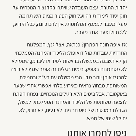
יהדות התורה, עצם העובדה שוויתרו בקדנציה הנוכחית על
חוק יסוד לימוד תורה ועל חוק הפטור מגיוס היא תרומה
מעל ומעבר למאמץ המלחמתי. אין להם כוונה, ככל הידוע,
ללכת ולו צעד אחד מעבר.
אז איפה חונה הפתרון? כנראה, אצל גנץ. המפלגות
החרדיות עובדות מול דואופול: הליכוד והמחנה הממלכתי.
הן לא תשבנה בממשלה בראשות לפיד או ליברמן, שממילא
לא מסתמנות באופק. בימים רגילים זה אומר שגנץ לא רוצה
להרגיז אותן יותר מדי. הרי ממשלה עם רע"מ ובתמיכת
המשותפת מבחוץ נראית כאירוע בלתי אפשרי אחרי שבעה
באוקטובר. אבל בימים הלא רגילים הנוכחיים, נפתח הפתח
להצעה משותפת של הליכוד והמחנה הממלכתי. למשל,
הגדלת המכסות של גיוס חרדים. לא נעים, לא נורא, לא
יחולל שינוי של ממש.
ניסו לתמרן אותנו