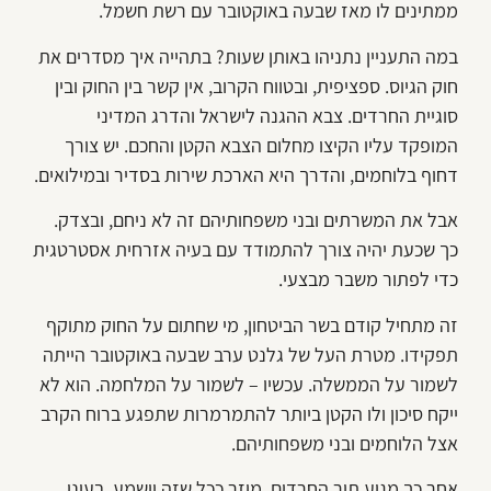
ממתינים לו מאז שבעה באוקטובר עם רשת חשמל.
במה התעניין נתניהו באותן שעות? בתהייה איך מסדרים את
חוק הגיוס. ספציפית, ובטווח הקרוב, אין קשר בין החוק ובין
סוגיית החרדים. צבא ההגנה לישראל והדרג המדיני
המופקד עליו הקיצו מחלום הצבא הקטן והחכם. יש צורך
דחוף בלוחמים, והדרך היא הארכת שירות בסדיר ובמילואים.
אבל את המשרתים ובני משפחותיהם זה לא ניחם, ובצדק.
כך שכעת יהיה צורך להתמודד עם בעיה אזרחית אסטרטגית
כדי לפתור משבר מבצעי.
זה מתחיל קודם בשר הביטחון, מי שחתום על החוק מתוקף
תפקידו. מטרת העל של גלנט ערב שבעה באוקטובר הייתה
לשמור על הממשלה. עכשיו – לשמור על המלחמה. הוא לא
ייקח סיכון ולו הקטן ביותר להתמרמרות שתפגע ברוח הקרב
אצל הלוחמים ובני משפחותיהם.
אחר כך מגיע תור החרדים. מוזר ככל שזה יישמע, בעיני