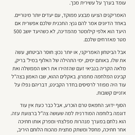
עומד בערך על עשירית מכך.
האמריקנים הציעו מבצע ממוקד, עם יעדים יותר מינוריים.
באחד הדיונים אמר להם גנץ: התכנית שלכם אפשרית אם
היעד הוא אלפי קילומטר מהמדינה, לא כשהיעד יושב 500
מטר מאזרחים שלכם.
אבל הביטחון האמריקני, או יותר נכון: חוסר הביטחון, עשה
את שלו. באותם ימים, ימי התהילה של האלוף במיל' בריק,
מלאה הקריה בנביאי זעם שהזהירו את ראש הממשלה ואת
קבינט המלחמה מתמרון. באקלים ההוא, שבו האמון בצה"ל
עוד היה מפוזר לרסיסים בחדר הקבינט, דבריהם נפלו על
אזניים קשובות.
הסוף ידוע: החמאס טרם הוכרע, אבל כבר כעת אין עוד
דוגמה בלוחמה המודרנית למה שעושה צה"ל ברצועת עזה.
הוא נלחם במערך מנהרות מפלצתי ומפרק אותו חתיכה
אחר חתיכה, מחסל ומשתק מחצית מהכוח הלוחם היריב,