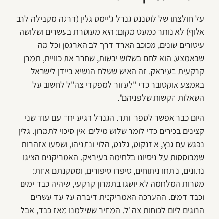
על חולצתו של לוטננט גנרל ג'יימס גלין (דרגה מקבילה לרב
אלוף) לא נותר כמעט מקום: היא מעוטרת בעשרים ושלושה
עיטורים שונים, מכוכב הארד דרך לב הארגמן וכל מה
שבאמצע. הוא לחם בשלוש יבשות, שחרר את כוויית, תמרן
קרקעית בעיראק. זה האיש ששלח הנשיא ביידן לישראל
באמצע אוקטובר כדי "לעזור למפקדי צה"ל לחשוב על
השאלות הקשות שלפניהם".
היום כבר אפשר לספר יותר. הגנרל הגיע יחד עם עוד שני
קצינים בכירים כדי לומר שלוש מילים: אין סיכוי לתמרון. גלין
נפגש עם גנץ, איזנקוט, גלנט, הלוי ונתניהו, ושפעו אזהרות
שמבוססות על ניסיונו בלחימה בעיראק. האמריקנים הציגו
נתונים, ניתחו ניתוחים, סיפרו סיפורים, ומסקנתם אחת:
מטרות המלחמה לא יושגו בתמרון קרקעי, שיהיה כבד ימים
וכבד דמים. ההערכה האמריקנית דיברה על עד עשרים
הרוגים ליום לכוחות צה"ל. המחיר ששילמנו מאז כבד, אבל