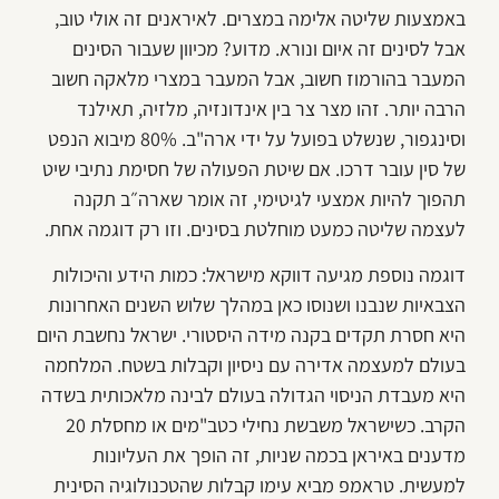
באמצעות שליטה אלימה במצרים. לאיראנים זה אולי טוב,
אבל לסינים זה איום ונורא. מדוע? מכיוון שעבור הסינים
המעבר בהורמוז חשוב, אבל המעבר במצרי מלאקה חשוב
הרבה יותר. זהו מצר צר בין אינדונזיה, מלזיה, תאילנד
וסינגפור, שנשלט בפועל על ידי ארה"ב. 80% מיבוא הנפט
של סין עובר דרכו. אם שיטת הפעולה של חסימת נתיבי שיט
תהפוך להיות אמצעי לגיטימי, זה אומר שארה״ב תקנה
לעצמה שליטה כמעט מוחלטת בסינים. וזו רק דוגמה אחת.
דוגמה נוספת מגיעה דווקא מישראל: כמות הידע והיכולות
הצבאיות שנבנו ושנוסו כאן במהלך שלוש השנים האחרונות
היא חסרת תקדים בקנה מידה היסטורי. ישראל נחשבת היום
בעולם למעצמה אדירה עם ניסיון וקבלות בשטח. המלחמה
היא מעבדת הניסוי הגדולה בעולם לבינה מלאכותית בשדה
הקרב. כשישראל משבשת נחילי כטב"מים או מחסלת 20
מדענים באיראן בכמה שניות, זה הופך את העליונות
למעשית. טראמפ מביא עימו קבלות שהטכנולוגיה הסינית