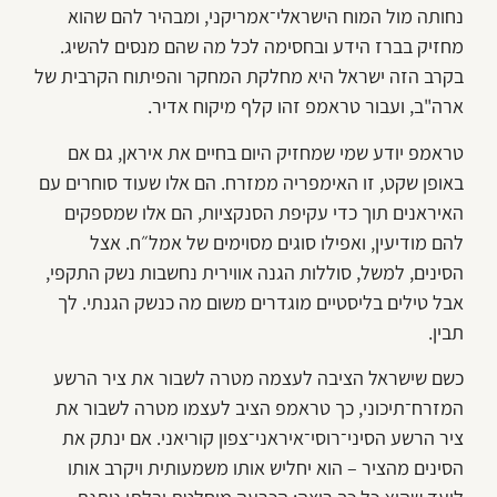
נחותה מול המוח הישראלי־אמריקני, ומבהיר להם שהוא
מחזיק בברז הידע ובחסימה לכל מה שהם מנסים להשיג.
בקרב הזה ישראל היא מחלקת המחקר והפיתוח הקרבית של
ארה"ב, ועבור טראמפ זהו קלף מיקוח אדיר.
טראמפ יודע שמי שמחזיק היום בחיים את איראן, גם אם
באופן שקט, זו האימפריה ממזרח. הם אלו שעוד סוחרים עם
האיראנים תוך כדי עקיפת הסנקציות, הם אלו שמספקים
להם מודיעין, ואפילו סוגים מסוימים של אמל״ח. אצל
הסינים, למשל, סוללות הגנה אווירית נחשבות נשק התקפי,
אבל טילים בליסטיים מוגדרים משום מה כנשק הגנתי. לך
תבין.
כשם שישראל הציבה לעצמה מטרה לשבור את ציר הרשע
המזרח־תיכוני, כך טראמפ הציב לעצמו מטרה לשבור את
ציר הרשע הסיני־רוסי־איראני־צפון קוריאני. אם ינתק את
הסינים מהציר – הוא יחליש אותו משמעותית ויקרב אותו