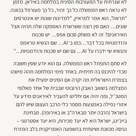
לא שגרתית על המעורבות הסינית במלחמה באיראן. מזמן
לא נראה ראש הממשלה כל כך זהיר, כל כך מעורפל בכוונה.
"תראה", הוא אמר למראיין, "למדינות שונות יש אינטרסים
שונים… האם סין רוצה ששרשרת האספקה שלה תהיה אצל
האיראנים? זה לא משחק סכום אפס… יש סכנות
והזדמנויות בכל דבר…כמו ב־AI… שם הנשיא טראמפ
והנשיא שי ידברו על AI… גם שם יש סכנות והזדמנויות…"
לא סתם התפתל ראש הממשלה. גם הוא יודע שסין חשובה
מכדי להיכנס בה חזיתית. באחד מימי המלחמה תהה מישהו
בצמרת הישראלית מה יקרה אם הסינים יפעילו את
המצלמה בשואב האבק הרובוטי שבבית של אחד מאלופי
המטכ״ל, ומה יהיה אם יחליטו להעביר לאיראנים מידע על
אזורי נפילה באמצעות מספר כלי הרכב העצום שיש להם
בישראל (הרבה יותר מבארה"ב או באירופה). מבחינת
בייג'ינג, ישראל היא לא יעד מכירות, היא יעד אסטרטגי –
נגיסה מכוונת ושיטתית בהשפעה האמריקנית בלב המזרח