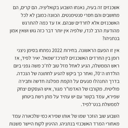
אשכנזים זה בעיה, נאנחו השבוע בקואליציה. הם קרים, הם
מחושבים והם חסרי סנטימנטים. הכוונה כמובן לא לכל
האשכנזים אלא לחרדים שבהם. אז עד כמה להתרגש
מהודעת הרב לנדו, שלפיה אין יותר דבר כזה גוש ושאין אמון
בנתניהו?
אין זו הפעם הראשונה. בחירות 2022 נפתחו בסימן ניצני
רומן בין החרדים האשכנזים למרכז־שמאל. יאיר לפיד, אז
ראש הממשלה, הגיע לאחל מזל טוב לח״כ משה גפני ביום
הולדתו ה־70, ואחר כך ביקש להגיע לחתונה של הנכדה.
בדרך התנהלו מגעים על הקמת מפלגה חדשה וחבירה
פוליטית. מקורבו של האדמו"ר מגור, איש העסקים יצחק
שפירא, עמד בקשר עם יש עתיד על מתן רשת ביטחון
לממשלת בנט־לפיד.
השבוע שוב הוזכר שמו של אותו שפירא כמי שלכאורה עמד
מאחורי המרד האשכנזי בנתניהו. ההיגיון לקוח היישר משנות