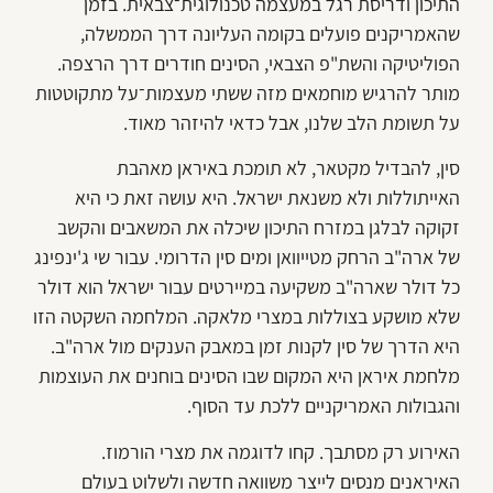
התיכון ודריסת רגל במעצמה טכנולוגית־צבאית. בזמן
שהאמריקנים פועלים בקומה העליונה דרך הממשלה,
הפוליטיקה והשת"פ הצבאי, הסינים חודרים דרך הרצפה.
מותר להרגיש מוחמאים מזה ששתי מעצמות־על מתקוטטות
על תשומת הלב שלנו, אבל כדאי להיזהר מאוד.
סין, להבדיל מקטאר, לא תומכת באיראן מאהבת
האייתוללות ולא משנאת ישראל. היא עושה זאת כי היא
זקוקה לבלגן במזרח התיכון שיכלה את המשאבים והקשב
של ארה"ב הרחק מטייוואן ומים סין הדרומי. עבור שי ג'ינפינג
כל דולר שארה"ב משקיעה במיירטים עבור ישראל הוא דולר
שלא מושקע בצוללות במצרי מלאקה. המלחמה השקטה הזו
היא הדרך של סין לקנות זמן במאבק הענקים מול ארה"ב.
מלחמת איראן היא המקום שבו הסינים בוחנים את העוצמות
והגבולות האמריקניים ללכת עד הסוף.
האירוע רק מסתבך. קחו לדוגמה את מצרי הורמוז.
האיראנים מנסים לייצר משוואה חדשה ולשלוט בעולם