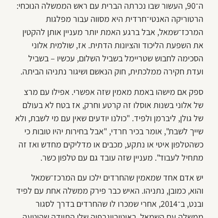
ה־90, העשור שבו נכרתה הברית עם ראש הממשלה הנוכחי:
הרטוריקה האנטי־חרדית היא מסווה עבור מפלגות
המרכז־שמאל, אבל ברגע האמת יותר מעניין אותן להקטין
את השפעת הליכוד והציונות הדתית. אז, שולמית אלוני
הסכימה לחבוש שטריימל בשביל השלום, עכשיו – בשביל
ועדת חקירה ממלכתית, חוק הנאשם ושיגור נתניהו הביתה.
ספק אם מישהו באמת מאמין שזה אפשרי. אפילו עם מרצ
של אלוני בשנות אוסלו זה קרטע וחרק, אז בטח לא בעולם
של גולן, ליברמן ולפיד. "כולנו יודעים שאין עם מי לשבת, ולא
שייך לשבת", אומר בכיר חרדי, "אבל בחירות יהיו טובות כי
כשהטלפון איטי או נתקע, מכבים או מדליקים מחדש ואז זה
מתחיל לעבוד". מעניין שזה עובד גם עם טלפון כשר.
יש אדם אחד שמאמין שהחרדים ילכו עם המרכז־שמאל
והוא, כמובן, נתניהו. האיש כבר פירק ממשלה אחת עם לפיד
ובנט, ב־2014, אחרי שמכרו לו שהחרדים בדרך לסגור
ממשלה עם השמאל. באוטוביוגרפיה שלו התוודה שהוטעה