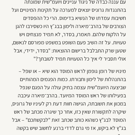
עם עננה כבדה של ניגוד עניינים ויועמ"שית שמונתה
בהתנגדות גרוניס יוצאים למערכה על תקינות המינויים ועל
חשיבות עמדתו של הנשיא בדימוס. הרי כל ההפסדים
הצורבים של בהרב־מיארה ולימון בבג״ץ היו כשסירבו להגן
על הלקוח שלהם. תאמרו, בסדר, לא תמיד מנצחים ויש
טעויות. על זה השיב פעם השופט במשפט מפורסם לנאשם,
שטען שרק התבלבל ברישום ההוצאות: "בסדר, ידידי, אבל
אולי תסביר לי איך כל הטעויות תמיד לטובתך?"
מינויו של רומן גופמן לראש המוסד הוא שיא – או שפל –
בהתנהלות של לימון וחבורתו. כמות הפגמים המהותיים
שביצעה היועמ"שית עצמה בתיק עולה על הפגם שנפל
בפעילותו של ראש המוסד המיועד. בהרב־מיארה עיכבה
במכוון את תשובתה, הגישה חוות דעת רק לעיניו של גרוניס,
שיקרה לתקשורת שאין כזו, אחר כך שיגרה מכתב של ראש
המוסד לבג"ץ כשהוא כותב שכתב זאת "לבקשתכם" – אבל
בג"ץ לא ביקש, אז מי גרם לדדי ברנע לחשוב שיש בקשה