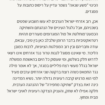
הכינוי "פשע שנאה" נשמר עדיין על ריסוס כתובות על
מסגדים.
אכן, רוב אזרחי ישראל הערבים לא עשו השבוע שפטים
בשכניהם, אבל גלגול העיניים של הנהגתם והשתיקה
הכמעט־מוחלטת אל מול הפוגרומים מעוררים תהיות
רטרואקטיביות בדבר הרומן שלבלב כאן בין טיבי, עבאס,
עודה וחבריהם ובין רוב המפלגות הציוניות, לרבות כמובן
הליכוד. מי שאיננו מסוגל לגנות טרור נגד אזרחים אינו רשאי
לדרוש חלק בשלטון, ומי שעסוק כל היום בהאשמת ממשלת
ישראל בגלל מעשי רצח פליליים במגזר, אך לא אומר מילה
נגד החמאס כשזה רוצח ברקטה שני אזרחים ערבים מעיד
למי הוא מרגיש קרבה רעיונית גדולה יותר. נשיא המדינה
כינה זאת בצדק "שתיקה מחפירה" של ההנהגה הערבית.
חלקה אפילו לא שתק, והעניק הצדקה רעיונית לאויבי ישראל
מבית ומחוץ.