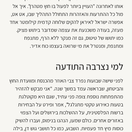
אותו לאחרונה "העויין ביותר לפעול בו חוץ מטהרן". איך אל
מול כל ההתרעות והאזהרות התחולל התהליך שבו, אט אט,
אפשרה ישראל לאיראן להקים שלוחה קדמית קילומטר אחד
מעזה, בעודה משכנעת את עצמה שמדובר ביתוש מציק.
כמו יתושו של טיטוס, גם זה מנקר ללא הרף, מתנפח
ומתנפח, ומנטרל את מי שרואה בעצמו כוח אדיר.
למי נצרבה התודעה
לפני שישה שבועות נפרד צבי האוזר מהכנסת ומוועדת החוץ
והביטחון, שבראשה עמד במשך שנה. "אני מבקש להזהיר
מהתפתחות נוספת צופה פני עתיד, שגם היא מקוטלגת
בטעות כאירוע טקטי מתגלגל", אמר ופירט על הבחירות
ברשות הפלסטינית, על ההשלכות בירושלים ועל הצפוי
באזורים אחרים. כולם שמעו, הנהנו בנימוס, ועברו להשיק
כוסות מיץ חד פעמיות. השבוע, כמו כל תושבי גוש דן, בילה