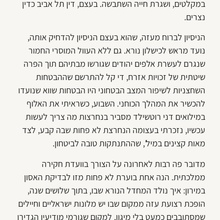
במקלטים, ושגרת חייה השתבשה. בעצם, דין תל אביב כדין
נצרים.
הניסיון לברוח מעזה, שהוא בעצם הניסיון להדחיק אותה,
נועד מראש לכישלון נורא. גם ללא העוול המוסרי החמור
שנגרם לעשרת אלפים יהודים שגורשו מבתיהם תוך הפרה
שיטתית של זכויות אזרח, די קל להתרשם שההבטחות
השחצניות לשיפור המצב הבטחוני היו הבטחות שווא שנועדו
להכשיר את המהלך הכוחני. השבוע, כשראיתי את האלוף
במילואים דני רוטשילד מסביר בנחרצות מה צריך לעשות
עכשיו, נזכרתי בעצומה הנחרצת לא פחות שבה קבע, לצד
מאות קצינים במיל', שההתנתקות טובה לביטחון.
מדובר פה רבות לאחרונה על הצורך בוועדת חקירה
ממלכתית. הנה אחת בוערת לא פחות מזו לבדיקת האסון
במירון: איך נולד המחדל הנורא שבו, בתוך שלושים שנה,
הופכת רצועת עזה ממקום שבו יש מלונות ישראליים וחיילים
שמסתובבים כמעט בלי מיגון, למקום שגורמי מודיעין הגדירו