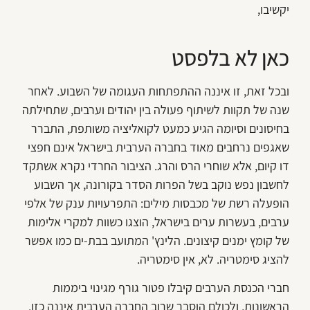
יקשיבו,
כאן לא בלפסט
ובכל זאת, זו איננה ההתפתחות העגומה של השבוע. לאחר
שנה של תקוות לשיתוף פעולה בין יהודים וערבים, שתחילתה
בחיסונים וסיומה הגיע כמעט לקואליציה משותפת, התברר
שאגפים נרחבים מאוד בחברה הערבית בישראל אינם חפצי
דו קיום, אלא שוחרי הרס והרג. הציבור החרדי נקרא אשתקד
לחשבון נפש נוקב בשל הפרות הסדר בקורונה, אך השבוע
הופעלה רשת של מכבסות מילים: התפרעויות ענק של אלפי
ערבים, בעשרות ערים בישראל, הוצגו כשוות למקרי אלימות
של קומץ ימנים קיצונים. הלינץ' המתועב בבת-ים כמו אפשר
להציג סימטריה. לא, אין סימטריה.
חברי הכנסת הערבים קיבלו פטור גורף מגינוי ביממות
הראשונות, ולכולם הוסבר שרוב החברה הערבית איננה כזו.