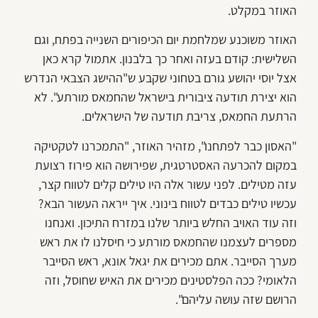
האוזר במקלט.
האוזר משוכנע שמלחמת יום הכיפורים השנייה בפתח, וגם
השלישית: קודם בעזה ואחר כך בלבנון. אתמול קרא כאן
אצל יוסי יהושע גורם בטחוני שקבע ש"ההישג הצבאי הנדרש
הוא יצירת תודעה ציבורית בישראל שהחמאס מורתע". לא
הרתעת החמאס, צריבת תודעה של הישראלים.
"האסון כבר לפתחנו", מזהיר האוזר, "התמכרנו לטקטיקה
במקום להכרעה האסטרטגית, שפירושה הוא פירוז רצועת
עזה מטילים. לפני עשור אלה היו טילים קלים לטווח קצר,
עכשיו טילים כבדים לטווח בינוני. איך ייראה העשור הבא?
וזה עוד האויב החלש ביותר שלנו במזרח התיכון. ואנחנו
מספרים לעצמנו שהחמאס מורתע כי חיסלנו לו את ראש
מערך הסייבר. אתם מכירים את יגאל אונא, ראש הסייבר
הלאומי? ככה הפלסטינים מכירים את האיש שחוסל, וזה
הרושם שזה עושה עליהם".