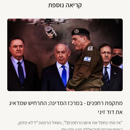
קריאה נוספת
מתקפת רחפנים - במרכז המדינה: התרחיש שמדאיג
את דוד זיני
"אז מתי נחסל את איום הרחפנים?", נשאל הרמטכ"ל לא מזמן,
בימים שבהם חיזבאללה פגע מדי יום...