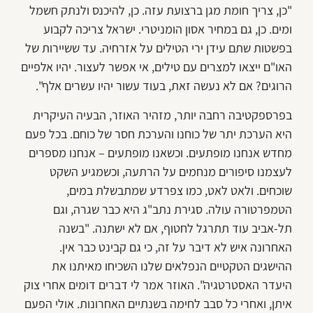
"כן, צריך חומת מגן ברצועת עזה. כן, להיכנס ולנתק חשמל
ומים. כן, גם במחיר אסון הומניטרי. ישראל צריכה לקבוע
בפשטות שתם עידן ירי הטילים על אזרחיה. עד ששיירות של
האו"ם ייצאו למצרים עם טילים, אי אפשר לעצור. יהיו אלפיים
הרוגים? אם לא נעשה זאת, בעוד עשור יהיו עשרים אלף".
בפרספקטיבה רחבה יותר, מזהיר האוזר, הבעיה העיקרית
היא הערכת יתר של כוחנו והערכת חסר של כוחם. בכל פעם
מחדש אנחנו מופתעים. וכשאנו מופתעים – אנחנו מספרים
לעצמנו סיפורים מנחמים על הרתעה, וכשמגיע השקט
שוכחים. ולאט לאט, כמו צפרדע שמתבשלת במים,
הטמפרטורה עולה. סגירת נתב"ג היא כבר שגרה, וגם
תל-אביב עוד תתרגל לחטוף, אם לא ישתנה. "בשנה
האחרונה איש לא דיבר על זה, כי גם קבינט כבר אין.
ההישגים הטקטיים הנפלאים שלנו השכיחו מאיתנו את
היעדר האסטרטגיה". האוזר אמר לי דברים דומים אחרי צוק
איתן, ואחרי כל סבב לחימה בשנתיים האחרונות. אולי הפעם