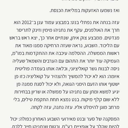
ואז נשמעו האזעקות במליאת הכנסת.
עזה בנתה את נפתלי בנט: במבצע עמוד ענן ב־2012 הוא
חרך את האולפנים, עקף את נתניהו מימין וזינק לתריסר
מנדטים. ממבצע צוק איתן, שנתיים אחר כך, יצא ראש בראש
עם הליכוד. השבוע, נראה שעזה הרחיקה ממנו מאוד את
ראשות הממשלה. ההסלמה עיכבה את ההתקדמות במו"מ,
העמיקה עוד יותר את התהום עם הערבים והשמאל שעליה
ניסה לבנות גשר קואליציוני, וכלאה אותו בעמדה פוליטית
איומה: הוא לא יכול להמשיך ולהצהיר על קואליציה כזו פן
ישטוף אותו הזעם הימני הגואה, ולא יכול לסגת ממנה פן
יגיע למשא ומתן עם נתניהו על ממשלה או שריון בבחירות
ללא שום קלף מיקוח. בנט נמצא תחת התקפת טילים, בלי
מרחב מוגן להימלט אליו. עזה נתנה, עזה לקחה.
המסקנה של סער ובנט מאירועי השבוע האחרון כפולה: יכול
להיות שהלך על אופציית רע"מ, ובטוח שנתניהו חייב ללכת.