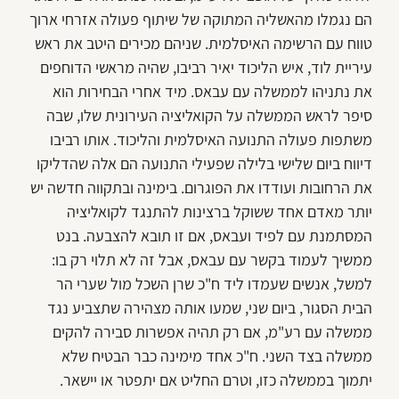
הם נגמלו מהאשליה המתוקה של שיתוף פעולה אזרחי ארוך
טווח עם הרשימה האיסלמית. שניהם מכירים היטב את ראש
עיריית לוד, איש הליכוד יאיר רביבו, שהיה מראשי הדוחפים
את נתניהו לממשלה עם עבאס. מיד אחרי הבחירות הוא
סיפר לראש הממשלה על הקואליציה העירונית שלו, שבה
משתפות פעולה התנועה האיסלמית והליכוד. אותו רביבו
דיווח ביום שלישי בלילה שפעילי התנועה הם אלה שהדליקו
את הרחובות ועודדו את הפוגרום. בימינה ובתקווה חדשה יש
יותר מאדם אחד ששוקל ברצינות להתנגד לקואליציה
המסתמנת עם לפיד ועבאס, אם זו תובא להצבעה. בנט
ממשיך לעמוד בקשר עם עבאס, אבל זה לא תלוי רק בו:
למשל, אנשים שעמדו ליד ח"כ שרן השכל מול שערי הר
הבית הסגור, ביום שני, שמעו אותה מצהירה שתצביע נגד
ממשלה עם רע"מ, אם רק תהיה אפשרות סבירה להקים
ממשלה בצד השני. ח"כ אחד מימינה כבר הבטיח שלא
יתמוך בממשלה כזו, וטרם החליט אם יתפטר או יישאר.