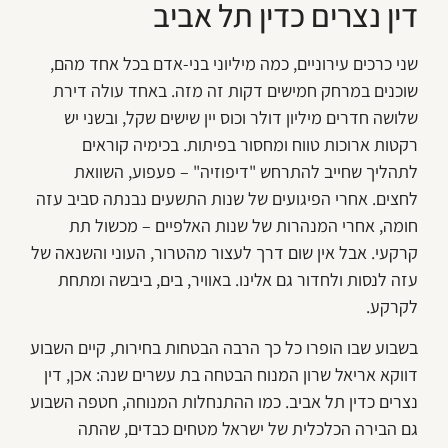
דין נצרים כדין תל אביב
שני כרכים עירוניים, כמה מיליוני בני-אדם בכל אחד מהם,
שוכנים במרחק חמישים דקות זה מזה. באחד עולה דירת
שלושה חדרים מיליון דולר וכוס יין שישים שקל, ובשני יש
רקטות ארוכות טווח ומחסור בפיתות. בכימיה קוראים
לתהליך שחייב להתרחש "דיפוזיה" – פעפוע, השוואת
לחצים. אחרי הפיגועים של שנות התשעים נבנתה סביב עזה
חומה, אחרי המנהרות של שנות האלפיים – מכשול תת
קרקעי. אבל אין שום דרך לעצור מהטרור, העוני והשנאה של
עזה לנסות ולחדור גם אלינו. באוויר, בים, ביבשה ומתחת
לקרקע.
בשבוע שבו הופרו כל כך הרבה הבטחות בחירות, קיים השבוע
דווקא אריאל שרון המנוח הבטחה בת עשרים שנה: אכן, דין
נצרים כדין תל אביב. כמו ההתנחלות המנוחה, חטפה השבוע
גם הבירה הכלכלית של ישראל מטחים כבדים, שהתה