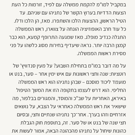
במקביל למו"מ להקמת ממשלה עם לפיד, זורמות כל העת
הצעות הדדיות בערוץ הקשר של נתניהו עם שניהם. עד
הטיל הראשון, ההצעות הלכו והשתפרו. מאז, הן הלכו ודלו.
כל עוד חרב האופוזיציה הונחה על צווארו, ראש הממשלה
התגלה כנדיב מופלג. מאז שמגעה התרופף קמעא, הוא כבר
קמצן הרבה יותר. נראה שיעדיף בחירות מסוג כלשהו על פני
מסירת ראשות הממשלה.
על מה דובר במו"מ בתחילת השבוע? על מעין סנדוויץ' של
רוטציות: שנה וחצי ראשונות עם איש ימין אחר – סער, בנט או
מועמד ליכוד מוסכם – שבהן נתניהו הוא ראש הממשלה
החליפי. הוא דרש לעצמו בתקופה הזו את המשך הטיפול
באיראן, האחריות על שב"כ והמוסד, והמגורים בבלפור, מה
שישאיר את ראש הממשלה כאחראי על הצבא, על נושאים
אזרחיים וזהו בערך. אחר־כך נתניהו שנתיים וחצי, ובסיום
חצי שנה של בנט או של סער. זה, בתוספת חוק הגבלת
כהונות שיחול על נתניהו מהכהונה הבאה, אמור לעשות את