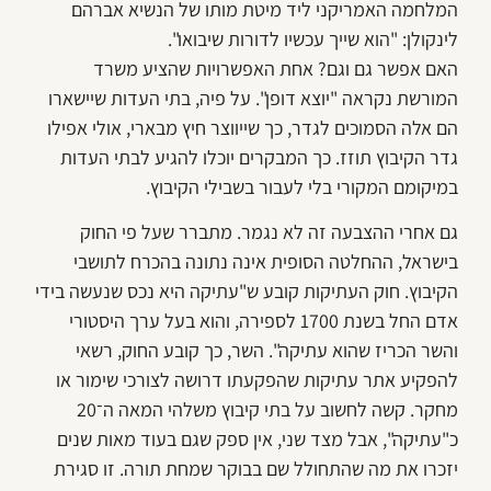
המלחמה האמריקני ליד מיטת מותו של הנשיא אברהם
לינקולן: "הוא שייך עכשיו לדורות שיבואו".
האם אפשר גם וגם? אחת האפשרויות שהציע משרד
המורשת נקראה "יוצא דופן". על פיה, בתי העדות שיישארו
הם אלה הסמוכים לגדר, כך שייווצר חיץ מבארי, אולי אפילו
גדר הקיבוץ תוזז. כך המבקרים יוכלו להגיע לבתי העדות
במיקומם המקורי בלי לעבור בשבילי הקיבוץ.
גם אחרי ההצבעה זה לא נגמר. מתברר שעל פי החוק
בישראל, ההחלטה הסופית אינה נתונה בהכרח לתושבי
הקיבוץ. חוק העתיקות קובע ש"עתיקה היא נכס שנעשה בידי
אדם החל בשנת 1700 לספירה, והוא בעל ערך היסטורי
והשר הכריז שהוא עתיקה". השר, כך קובע החוק, רשאי
להפקיע אתר עתיקות שהפקעתו דרושה לצורכי שימור או
מחקר. קשה לחשוב על בתי קיבוץ משלהי המאה ה־20
כ"עתיקה", אבל מצד שני, אין ספק שגם בעוד מאות שנים
יזכרו את מה שהתחולל שם בבוקר שמחת תורה. זו סגירת