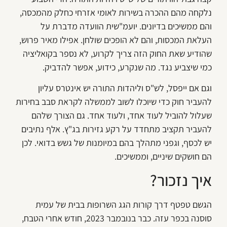
נלקחה מהם ההכרה בשירות לאומי אזרחי כחלק מהמכסה,
והם ממשיכים בדיונים. יועמ"שית הוועדה מדברת על
העלאת המכסות, והם לא הופכים שולחן. אפילו מאיר פרוש,
שהודיע שאת החוק הזה צריך לקרוע, לא נספר בקואליציה
כמי שיצביע נגד. מה שנקרע, כידוע, אפשר להדביק.
וגם אם ייפסל, לש"ס וליהדות התורה יש אינטרס עליון
להעביר חוק כדי שיוכלו לשוב לממשלה לקראת סבב בחירות
שעלול להוביל לעוד אחד, ולעוד אחד. גם הצורך שלהם
להעביר תקציב מתחדד על רקע גזירות בג"ץ. אלף נתיבים
יש לכסף, וגפני מתהלך בהם במיומנות של גשש בדואי. לכן
הם חושקים שיניים, וממשיכים.
איך נזכור?
הגשם טפטף דרך קורות הגג השרופות בבית של עמית
סוסנה בכפר עזה. כבר בנובמבר 2023, חודש אחרי הטבח,