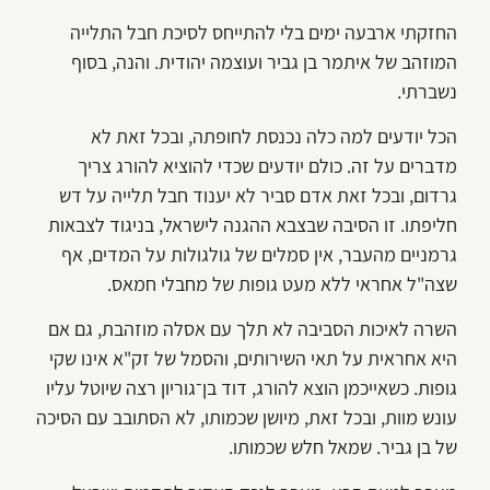
החזקתי ארבעה ימים בלי להתייחס לסיכת חבל התלייה
המוזהב של איתמר בן גביר ועוצמה יהודית. והנה, בסוף
נשברתי.
הכל יודעים למה כלה נכנסת לחופתה, ובכל זאת לא
מדברים על זה. כולם יודעים שכדי להוציא להורג צריך
גרדום, ובכל זאת אדם סביר לא יענוד חבל תלייה על דש
חליפתו. זו הסיבה שבצבא ההגנה לישראל, בניגוד לצבאות
גרמניים מהעבר, אין סמלים של גולגולות על המדים, אף
שצה"ל אחראי ללא מעט גופות של מחבלי חמאס.
השרה לאיכות הסביבה לא תלך עם אסלה מוזהבת, גם אם
היא אחראית על תאי השירותים, והסמל של זק"א אינו שקי
גופות. כשאייכמן הוצא להורג, דוד בן־גוריון רצה שיוטל עליו
עונש מוות, ובכל זאת, מיושן שכמותו, לא הסתובב עם הסיכה
של בן גביר. שמאל חלש שכמותו.