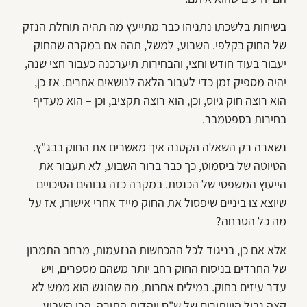
בשיחות בלשכתו נתניהו כבר מתייעץ מה תהיה תוחלת הנזק
של החוק בקלפי. השבוע, למשל, תהה אם במקרה שהחוק
יעבור בעוד חודש וחצי, והבחירות תיערכנה כעבור חצי שנה,
יהיה מספיק זמן כדי לעבור הלאה לנושאים אחרים. אז כן,
הוא רוצה חוק גיוס, וכן, הוא רוצה תקציב, וכן – הוא מעדיף
בחירות בספטמבר.
נשארה רק השאלה הקטנה איך מאשרים את החוק בבג"ץ.
הטיוטה של ביסמוט, כך כבר ברור השבוע, לא תעבור את
הייעוץ המשפטי של הכנסת. במקרה כזה גבוהים הסיכויים
שיוצא צו ביניים שיפסול את החוק מייד אחרי אישורו, אז על
מה כל הטרחה?
אלא אם כן, בניגוד לכל ההכחשות הנזעמות, מרחב התמרון
של החרדים בניסוח החוק רחב יותר משהם מספרים, ויש
עדר עיזים בחוק. במילים אחרות, מה שהוגש הוא ממש לא
קצה גבול הוויתורים של ש"ס ויהדות התורה. הרי השבוע