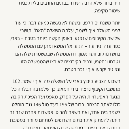
היה ברור שלא הרבה ישרוד בבתים החרבים בלי תוכנית
שימור מקיפה.
יותר משנתיים חלפו, ובשטח לא נעשה כמעט דבר. כי עוד
לפני השאלה איך לשמר, עלתה השאלה "האם". תושבי
שלושת הקיבוצים שנפגעו באופן הקשה ביותר בטבח – בארי,
כפר עזה וניר עוז – הגיעו אל המשא ומתן עם הממשלה
בחשדנות ובחוסר אמון. זו הממשלה שבמשמרת שלה הם
נטבחו ונחטפו, ורבים בקיבוצים לא רצו שהממשלה הזו
ונציגיה יקבעו איך ייזכר הטבח.
השבוע הצביע קיבוץ בארי על השאלה מה ואיך יישמר. 102
מתושבי הקיבוץ נרצחו בידי חמאס, כך שלמרבה הבלהה כל
מנעד האפשרויות היה על הפרק, מאפס ועד הפיכת הקיבוץ
כולו לאתר הנצחה. ברוב של 196 בעד מול 146 נגד הוחלט
לשמר בית אחד, ואת השאר להרוס. אפשרות אחרת שנדונה
היתה להעתיק את הבתים השרופים למתחם מיוחד במסיבת
הנובה ביער רעים, בטכניקה שבה הועתקו בתי שרונה