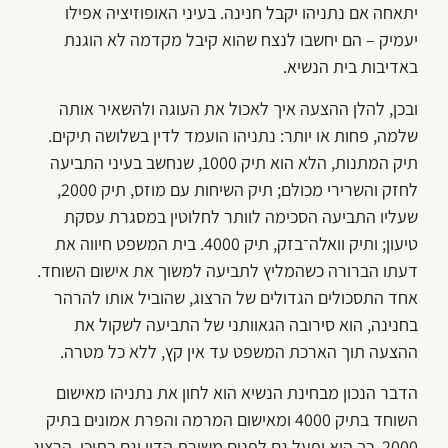
יתאחה אם נתניהו יקבל חנינה. בעיני האופוזיציה אפילו
יעמיק – הם יחשבו לנצח שהוא קיבל מקדמה לא הוגנת
באדיבות בית הנשיא.
ובכן, להלן ההצעה איך לאכול את העוגה ולהשאיר אותה
שלמה, פחות או יותר: נתניהו הועמד לדין בשלושה תיקים.
תיק המתנות, הלא הוא תיק 1000, שנחשב בעיני התביעה
לחזק והשרירי מכולם; תיק השיחות עם מוזס, תיק 2000,
שעליו התביעה הסכימה לוותר לחלוטין במסגרת עסקת
טיעון; ותיק וואלה־בזק, תיק 4000. בית המשפט חיווה את
דעתו הברורה כשהמליץ לתביעה למשוך את אישום השוחד.
אחד התסכולים הגדולים של הרצוג, שהוביל אותו להרהר
בחנינה, הוא סירובה הגאוותני של התביעה לשקול את
ההצעה תוך הארכת המשפט עד אין קץ, ללא כל מטרה.
הדבר הנכון מבחינת הנשיא הוא לחון את נתניהו מאישום
השוחד בתיק 4000 ומאישום המרמה והפרת אמונים בתיק
2000. כך הוא יפעל גם לפנים משורת הדין וגם בתוכו. הרצוג