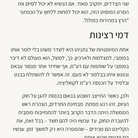
שני הצדדים, יתקרב מאוד. אם הנשיא לא יכול לסיים את
הסרט המסויט הזה, הוא יכול לפחות ללחוץ על הכפתור
"הרץ במהירות כפולה".
דמי רצינות
אחת המיומנויות של נתניהו היא לשדר משהו בלי לומר אותו
בפומבי, למצלמות ולארכיון. כך, למשל, הוא מעולם לא דיבר
בפומבי על שותפות עם רע"מ, אף שחיזר אחר מנסור עבאס
ונפגש איתו בבלפור לא פעם. זה אפשר לו להשתלח בבנט
ובלפיד על הכנסת רע"מ לקואליציה.
ולכן, כאשר התייצב השבוע בנאום בכנסת להגן על חוק
הגיוס, זהו רגע מפתח. מבחינת החרדים, הצהרת ראש
הממשלה היתה הדבר הקרוב ביותר להתחייבות פומבית
להעברת החוק. עד עכשיו היה להם חשד – בכל זאת, את
הקליינט הם מכירים – שהמטרה היא רק למשוך זמן. עכשיו
הם יודעים שהוא איתם.