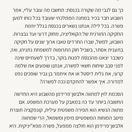
כך גם לגבי מה שקורה בכנסת: תחשבו מה עובר עליי, אמר
השבוע חבר בכיר במחנה הממלכתי שעובד בכל כוחו למען
פשרה. בכל לילה אנחנו נשארים בכנסת בגלל יוזמת
החקיקה התורנית של הקואליציה, מחוק דרעי ועד נבצרות.
השבוע, למשל, שברו החרדים טאבו ארוך שנים על חקיקה
בתענית אסתר, בשביל חוק התרומות למשפחת נתניהו. ואז,
כשכבר יצאנו מהכנסת לפנות בוקר, בדרך לשעתיים שינה
לפני סבב שיחות חשאי לפשרה, אנחנו שומעים את שלמה
קרעי, את גלית דיסטל או את איתמר בן גביר שופכים נפט
למדורה. איך אפשר להתקדם ככה לפשרה?
הסכמת לוין למתווה אלבשן־פרידמן מהשבוע היא החדשה
החשובה ביותר עד כה במאבק על מערכת המשפט. אם
מתווה הנשיא הוא תפירה משפטית עילית, קונפקציה תוצרת
מיטב המוחות המשפטיים מימין ומשמאל, הרי שמתווה
אלבשן־פרידמן הוא חולצה ממפעל, פשרה מפא"יניקית. היא