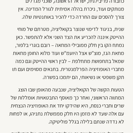
כחבורה פריבילגית, ישראל הראשונה, שוכני מגדלים
מנותקים ועוד, ניכרת בהלה אמיתית לגורל המדינה. אין
צורך להסכים עם החרדה כדי להכיר באותנטיות שלה.
שנית, בניגוד לדימוי שנוצר בקואליציה, מטרתם של מוחי
ההייטק איננה להכריע את הצד השני אלא להתפשר. כאן
נמתח הקו בין חלק ממובילי המחאה – רובם בוגרי בלפור,
מחאת הגז, מוצ"ש אצל היועמ"ש ועוד מלוא החופן מחאות
שמאל בתחפושת מתחלפת – לבין ראשי ההייטק וגם כמה
מחברי האופוזיציה הפרלמנטרית. בתנאים מסוימים ועם תו
תקן משפטי או נשיאותי, הם יתמכו בפשרה.
הטעות הקשה של הקואליציה, שנבעה מהאופן שבו הוצג
המתווה הראשוני, ואחר כך מאוסף התבטאויות אומללות של
שרים וחברי כנסת, היא שהידקו יחד את האופוזיציה הנצחית
עם אלה שעד לא מזמן היו חלק מממשלת נתניהו, או לפחות
לא נדדה שנתם בלילה בגלל פוליטיקה.