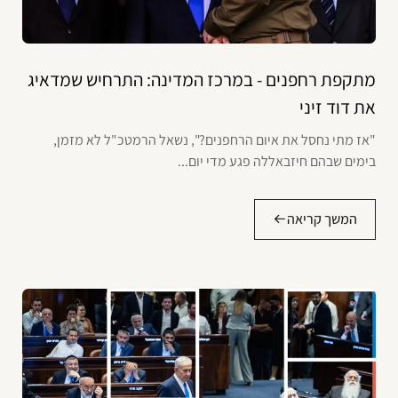
מתקפת רחפנים - במרכז המדינה: התרחיש שמדאיג
את דוד זיני
"אז מתי נחסל את איום הרחפנים?", נשאל הרמטכ"ל לא מזמן,
בימים שבהם חיזבאללה פגע מדי יום...
המשך קריאה