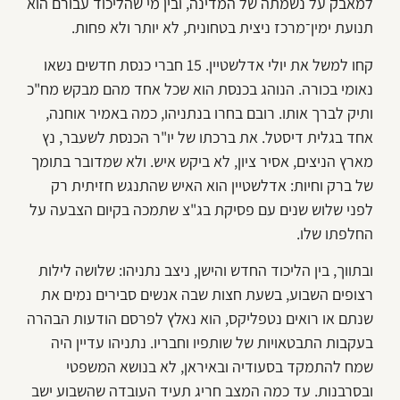
למאבק על נשמתה של המדינה, ובין מי שהליכוד עבורם הוא
תנועת ימין־מרכז ניצית בטחונית, לא יותר ולא פחות.
קחו למשל את יולי אדלשטיין. 15 חברי כנסת חדשים נשאו
נאומי בכורה. הנוהג בכנסת הוא שכל אחד מהם מבקש מח"כ
ותיק לברך אותו. רובם בחרו בנתניהו, כמה באמיר אוחנה,
אחד בגלית דיסטל. את ברכתו של יו"ר הכנסת לשעבר, נץ
מארץ הניצים, אסיר ציון, לא ביקש איש. ולא שמדובר בתומך
של ברק וחיות: אדלשטיין הוא האיש שהתנגש חזיתית רק
לפני שלוש שנים עם פסיקת בג"צ שתמכה בקיום הצבעה על
החלפתו שלו.
ובתווך, בין הליכוד החדש והישן, ניצב נתניהו: שלושה לילות
רצופים השבוע, בשעת חצות שבה אנשים סבירים נמים את
שנתם או רואים נטפליקס, הוא נאלץ לפרסם הודעות הבהרה
בעקבות התבטאויות של שותפיו וחבריו. נתניהו עדיין היה
שמח להתמקד בסעודיה ובאיראן, לא בנושא המשפטי
ובסרבנות. עד כמה המצב חריג תעיד העובדה שהשבוע ישב