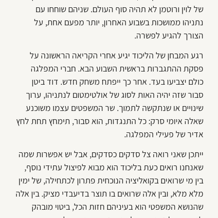
של לוין ורוטמן לא תהיה סוף העולם. שניהם שוחחו עם
נתניהו ממושכות בשבוע האחרון, יותר מפעם אחת, על
הצורך להגיע לפשרה.
רגע המבחן של הליכוד יגיע אחרי הקריאה הראשונה על
פסקת ההתגברות בראשית השבוע הבא. חברי המפלגה
כולם יצביעו בעד. אחר כך ייפתח משחק חדש. דוד ביטן
סבור שזה יהיה האות לסוג של אולטימטום לנתניהו, ערוך
שינויים או שנתקשה לתמוך. שר המשפטים עצמו משוכנע
שאלה איומי סרק: כל התנגדות, הוא סבור, תימחץ תחת לחץ
אדיר של פעילי המפלגה.
ייתכן שאני רואה צל סדקים כסדקים, אבל יש אפשרות שמה
שאנחנו רואים כעת בליכוד הוא מבוא לפיצול עתידי נוסף,
בין מי שרואים בקואליציה הנוכחית פתרון לכתחילה, של ימין
מלא מלא, ובין אלה שרואים בו תוצר בדיעבדי מציק. בין אלה
שהנושא המשפטי הוא בעיניהם חזות הכל, ביטוי מובהק