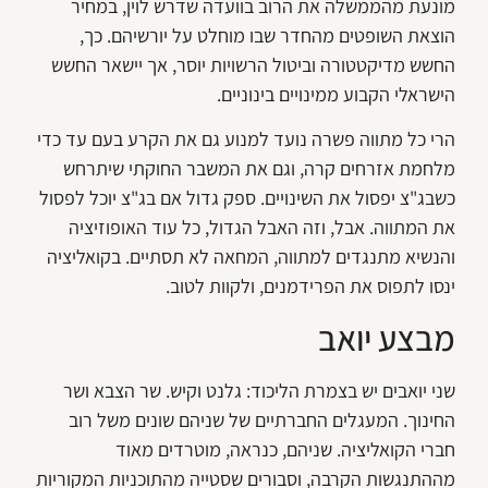
מונעת מהממשלה את הרוב בוועדה שדרש לוין, במחיר
הוצאת השופטים מהחדר שבו מוחלט על יורשיהם. כך,
החשש מדיקטטורה וביטול הרשויות יוסר, אך יישאר החשש
הישראלי הקבוע ממינויים בינוניים.
הרי כל מתווה פשרה נועד למנוע גם את הקרע בעם עד כדי
מלחמת אזרחים קרה, וגם את המשבר החוקתי שיתרחש
כשבג"צ יפסול את השינויים. ספק גדול אם בג"צ יוכל לפסול
את המתווה. אבל, וזה האבל הגדול, כל עוד האופוזיציה
והנשיא מתנגדים למתווה, המחאה לא תסתיים. בקואליציה
ינסו לתפוס את הפרידמנים, ולקוות לטוב.
מבצע יואב
שני יואבים יש בצמרת הליכוד: גלנט וקיש. שר הצבא ושר
החינוך. המעגלים החברתיים של שניהם שונים משל רוב
חברי הקואליציה. שניהם, כנראה, מוטרדים מאוד
מההתנגשות הקרבה, וסבורים שסטייה מהתוכניות המקוריות