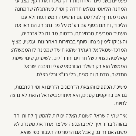
פעמיים בשנתיים האחרונות דחק מישהו את הקץ: מצביעי
המחנה הלאומי נמלאו חרדה קיומית כשהתגלה שהמחנה
השני מעדיף לפלרטט עם הרשימה המשותפת ולא עם
הליכוד, וחותם בסוף עם רע"מ על פני נתניהו. הם ראו את
העתיד המבעית מבחינתם, בדמות מדינת כל אזרחיה,
והעניקו לימין ניצחון סוחף בבחירות האחרונות. עכשיו, מציץ
המרכז-שמאל אל העתיד שהוא חושד שמכינה לו הממשלה:
קואליציה נצחית של חרדים וחרד"לים. לשיטתו, שינוי שיטת
הממשל הוא רק השלד הבורסאי שעליו תיבנה ישראל
החדשה, הדתית והימנית, בלי בג"צ ובלי בצלם.
משיכת הכספים והוצאת הדרכונים הזרים ואיומי הסרבנות,
גם אם בהיקפים קטנים, היא איתות: בישראל הזאת לא נרצה
לחיות.
איך שתי הישראל השונות האלה יכולות להמשיך לחיות יחד
בהווה? ברור איך לא: בהכנעה של צד אחד את משנהו. לא
משנה אם זה נכון, אבל אם הרפורמה תעבור כפי שהיא,