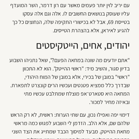
עם יריב לוין יותר פעמים מאשר עם רון דרמר, השר המועדף
עליו שעוסק בנושאים החשובים לו. אלה וגם אלה עסקו
בטייסת 69, אבל לא בכישורי התקיפה שלה, הנחוצים כל כך
להגיע לאיראן, אלא בהצהרת הטייסים.
יהודים, אחים, הייטקיסטים
"אתם יודעים מה שונה במחאה הפעם?", שאל נתניהו השבוע
בדיון סגור, והשיב מיד: "ראשי ההייטק". הוא לא התכוון
"ראשי" במובן של בכירי, אלא במובן של המוח היהודי,
שבדרך כלל ממציא פטנטים ועכשיו הרים קונצרט לתפארת.
המחאה היא סטארט־אפ מוצלח שמתלבט עכשיו מתי
ובאיזה מחיר למכור.
דימוי יפה ואפילו נכון, עם שתי הערות: ראשית, לא רק הראש
שלהם שם, אלא הלב. הזדמן לי השבוע לפגוש כמה מראשי
מחאת ההייטק. מבעד למיסוך הכבד שמתייג את הצד השני