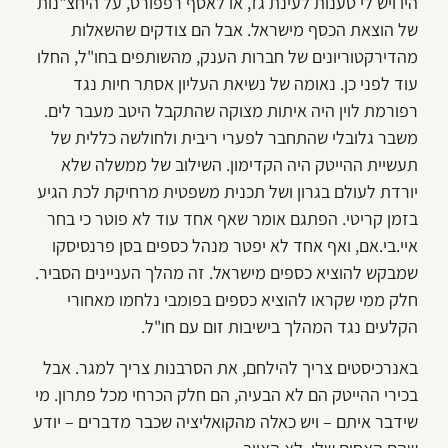
היו ויש לי טענות לעינת גז, או לאסף רפפורט, על היחצ"נות
של הוצאת הכסף מישראל. אבל הם צודקים שהשאלות
מהדירקטוריונים של חברות הענק, מהשותפים בחו"ל, החלו
עוד לפני כן. נאומה של נשיאת העליון אסתר חיות נגד
רפורמת לוין היה איתות מצוקה שהתקבל היטב מעבר לים.
משבר גלובלי שהתחבר לפערי ריבית ולחולשה כללית של
תעשיית ההייטק היה הקדימון. השילוב של ממשלה שלא
יורדת לעולם בגרון ושל תכנית משפטית מרחיקת לכת הגיע
בזמן קריטי. הפתגם אומר שאף אחד עוד לא פוטר כי בחר
איי.בי.אם, ואף אחד לא יפטר מנהל כספים בסן פרנסיסקו
שמבקש להוציא כספים מישראל. זה מהלך העניינים הסביר.
חלק ממי שקראו להוציא כספים בפומבי נלחמו מאחורי
הקלעים נגד המהלך בישיבות זום עם חו"ל.
באנרכיסטים צריך להילחם, את הסרבנות צריך למגר. אבל
בכירי ההייטק הם לא הבעיה, הם חלק הכרחי מכל פתרון. מי
שידבר איתם – ויש כאלה מהקואליציה שכבר מדברים – יודע