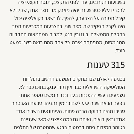
בשבועות הקרובים, עוד לפני התקציב, תנסה הקואליציה
להכריז עליו כפורש. זה יהיה מאבק מר: מצד אחד, שקלי לא
קיבל תמורה על הצבעתו, להפך. לו נשאר בקואליציה יכול
היה לקבל תפקיד שר. מצד שני, בהצבעות המכריעות תמך
בהפלת הממשלה. בינו ובין בנט, למרות המחמאות ההדדיות
המנומסות, מתפתחת איבה. כל אחד מהם רואה בשני כמעט
בוגד.
315 טענות
בכניסה לאולם שבו מתקיים המשפט החשוב בתולדות
הפוליטיקה הישראלית כבר אין תורי ענק. בתוכו כבר לא
נשמעים רעשי ההפגנות בעד ונגד הנאשם מספר אחת.
בפעם הבאה שבה יגיע לשם בנימין נתניהו, טבעת האבטחה
סביבו תהיה הדוקה הרבה פחות. העיתונאים נושרים אחד
אחד ובאין רואים, ואיתם גם כמה צייצני שמאל שעניינם
בטוהר המידות פחת דרמטית ברגע שהמטרה של החלפת