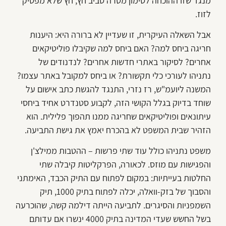
מנגד שזו ההוכחה לסימון מטרה סביב חץ, חץ שלא מפסיק
לזוז.
אבל השאלה העיקרית, זו שעדיין לא ברורה היא: היענות
חריגה ביחס למה? האם ביחס למה שקיבלו פוליטיקאים
אחרים? לסיקור באתרי חדשות אחרים? לנדנודים של
נתניהו לעורכי כלי תקשורת? או ביחס למקובל באתר עצמו?
המשנה ליועמ"ש, רז נזרי, התנגד להגשת כתב אישום על
שוחד בדיוק בגלל הקושי הזה, לקבוע סטנדרט אחיד ביחסי
עיתונאים ופוליטיקאים שחריגה ממנו תהפוך פלילית. הוא
הזהיר שבית המשפט לא בהכרח יאמץ את גישת התביעה.
משפט נתניהו כולל עוד שתי פרשות – ההטבות ממילצ'ן
והפגישות עם מוזס. לכאורה, הפרקליטות קיבלה שתי
החלטות בעייתיות: במקום לפתוח עם התיק הכבד, האימתני
והסבוך של בזק-וואלה, יכלה לפתוח בתיק 1000, תיק
השמפניות והסיגרים. לתביעה הייתה דילמה קשה, שהוכרעה
בשל החשש שעדי המדינה בתיק 4000 ינשרו אם עדותם