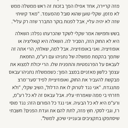
מזה קריירה, אחד אפילו הפך בזכות זה ראש ממשלה ממש
לא מזמן. שקלי טוען שהוא סובל מהמעמד. "מאד קיוויתי
שזה לא יהיה עליי, אבל לפנות בוקר התברר שזה רק עליי".
בשש וחמישה אמר שקלי לשקד שהכרעתו נפלה: השאלה
היא לא החוק הזה, הסביר לה. השאלה היא קואליציה או
אופוזיציה. ואני באופוזיציה. אבל למה, שאלתי, הרי אתה זה
שתמך בהקמת ממשלה של נתניהו עם רע"מ, החמאת
לעבאס על הפרגמטיות והתפנית שלו. הרי יכולת למצוא את
עצמך כלשון מאזניים במצב הפוך: כשממשלת נתניהו־עבאס
מבקשת להעביר את החוק, ואופוזיציית לפיד־סער־מרצ
מתנגדת. "אני נגד לטרוק לו את הדלת", השיב שקלי, "ולא
חזרתי בי ממה שאמרתי עליו. אבל עבאס זה לא כל רע"מ,
ורע"מ היא לא כל הבעיה. אני נגד כל הפורום הזה: נגד מוסי
רז, וגבי לסקי. חוץ מזה, לתת להם את ועדת הפנים? חשבתי
שיסתפקו בתקציבים ובענייני שיכון, למשל".