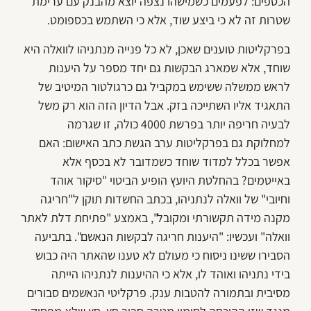
הכספים: לפעמים כשמישהו נצפה יוצא מהבנק עם ערימת
שטרות זה לא כי ביצע שוד, אלא כי השתמש בכספומט.
בפרקליטות טוענים שאכן, לא כל פנייה מנתניהו לוואלה היא
שוחד, אלא שמארג הבקשות גם יחד מספר על היענות
לראש ממשלה ששימש במקביל גם כרגולטור המיטיב של
התאגיד אליו השתייכה בזק. אבל הדיון הזה הוא רק משל
לבעיה חריפה יותר בפרשת 4000 כולה, זו שגרמה
למחלוקת גם בפרקליטות ערב הגשת כתב האישום: האם
אפשר בכלל למדוד שוחד כשמדובר לא בכסף אלא
באייטמים? בהחלטת היועץ הופיע הביטוי "סיקור אוהד
וחיובי" של וואלה לנתניהו, בכתב החשדות תוקן ל"חריגה
מקנה מידה תקשורתי ומקובל", באמצע "פתיחת דלת לאתר
וואלה" ועכשיו: "היענות חריגה לבקשות הנאשם". בתביעה
הסבירו ששינו ניסוח כי מעולם לא טענו שהאתר היה כבוש
בידי נתניהו ואוהד לו, אלא כי ההיענות לנתניהו הייתה
מסיבית ובתמורה להטבות ענק. פרקליטי הנאשמים סבורים