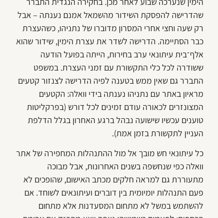
הימין שנערכה שבוע לאחר מכן. בחקירה הנגדית התברר
שהדרישה להפסקת השידור מהשמאל אמנם נענתה – אבל
רק שעה וחצי אחרי המסרון מדוברו של נתניהו, כשהעצרת
כבר הסתיימה. הדרישה לשדר את עצרת הימין, שידור שהוא
אלף־בית עיתונאי ערב בחירות, הייתה בפועל הודעה
ששודרה לכל כלי התקשורת עם זמני העצרת. במשפט
התברר גם שאין ממש בטענה לפיה הדרישה לצנזור קטעים
מראיון באתר עם נתניהו נענתה בידי וואלה: הקטעים
המצונזרים לכאורה עודם זמינים לכל דורש (בפרקליטות
טוענים עכשיו שישועה נבהל ברגע האחרון בגלל הדלפת
העניין לתקשורת בזמן אמת).
כל עיתונאי חש מובך אל מול ההתנהלות המחפירה של אתר
וואלה כפי שנחשפה בשנים האחרונות, אבל מבוכה
מתעוררת גם למראה חלקים מכתב האישום, שהופכים לא
פעם התנהלות יומיומית בין דוברים ועיתונאים לשוחד. אם
להשתמש במשל לא מתחום המסעדנות אלא מתחום