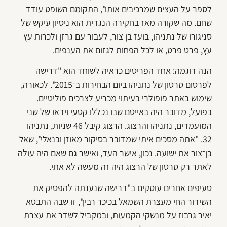
לספר על העצים שמרכיבים אותו", התקומם השופט עודד
שחם. מה שקורה מאז בחקירה הנגדית הוא ניסיון עיקש של
סניגורו של נתניהו, בועז בן צור, לעבור עם גרזן ולכרות עץ
עץ, פרט פרט, או לכל הפחות לגזום את הענפים.
הנה דוגמה: אחד הפריטים כראיה לשוחד הוא "דרישה
לפרסום סרטון של נתניהו ביום הבחירות ב־2015". לכאורה,
שימוש באתר פופולרי בעיתוי מכריע לצרכים פוליטיים.
בפועל, מדובר היה באייטם שבו נכללו קטעי וידאו של שני
המועמדים, נתניהו והרצוג. הרצוג קיבל 46 שניות, נתניהו
32. "אתה מסכים איתי שמדובר בסיקור מאוזן ובנאלי", שאל
בן־צור את ישועה. נכון, אישר העד, ואישר גם שאם היה עולה
לאתר רק סרטון של הרצוג היה זה מעשה לא אתי.
סעיפים אחרים עוסקים ב"דרישה שנענתה להפסיק את
השידור החי מעצרת השמאל בכיכר רבין", זו שבה התבטא
יאיר גרבוז על מנשקי הקמעות, ובמקביל לשדר את עצרת