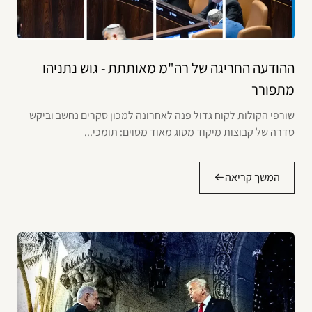
ההודעה החריגה של רה"מ מאותתת - גוש נתניהו
מתפורר
שורפי הקולות לקוח גדול פנה לאחרונה למכון סקרים נחשב וביקש
סדרה של קבוצות מיקוד מסוג מאוד מסוים: תומכי...
המשך קריאה