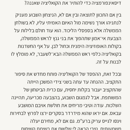
דיסאינפורמציה כדי להותיר את הקואליציה שאננה?
בין אם התכוון לתוצאה ובין אם לא, הניצחון השבוע מעניק
לנתניהו אורך נשימה מול האיום האמיתי עליו, לא בשולחן
הממשלה אלא בספסלי הליכוד. הוא עוד חולם בלילות על
הצבעת אי־אמון שתהפוך את בני גנץ לראש הממשלה,
בקולות האופוזיציה הימנית וכחול לבן. על אף החשדנות
בקואליציה כלפי ראש הממשלה הבא־לשעבר, לא מומלץ לו
לבנות על זה.
ובכל זאת, ההפסד של הקואליציה פותח מחדש את סיפור
התקציב. ההנחה עד עתה בשני צידי המשכן הייתה
שהתקציב יעבור בקלות יחסית, עם כרית הביטחון של
המשותפת. אבל לגמגום השבוע, בהצבעה מכריעה, תהיינה
השלכות. עודה וטיבי מריחים את חולשת אויבם המושבע
עבאס. אם יראו שהוא מידרדר בסקרים ירצו לפרוץ לבחירות
וינסו לגייס עריק ברע"מ. גם אם לא, מחירם יעלה
משמעותית. טיבי הראה לי שלשום את רשימת השיחות