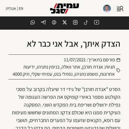
EN | אנגלית
הצדק איתך, אבל אני כבר לא
פורסם בתאריך:
11/07/2021
תגיות:
אגדת חורבן
,
אתר וואלה
,
בנימין נתניהו
,
ידיעות
אחרונות
,
משפט נתניהו
,
נפתלי בנט
,
עמיחי שקלי
,
תיק 4000
הסרט "אגדת חורבן" של גידי דר שיעלה בקרוב על מסכי
הקולנוע מספר באיורי קומיקס את הפרשה העגומה של
נפילת ירושלים ושריפת בית המקדש השני. המסקנה
העיקרית ממנו היא שכולם צדקו: המתונים שחששו מעימות
עם רומא, הקנאים שזעמו על הפערים החברתיים, תושבי
ירושלים שהזדעזעו משפיכות הדמים. הם צדקו כל הדרך