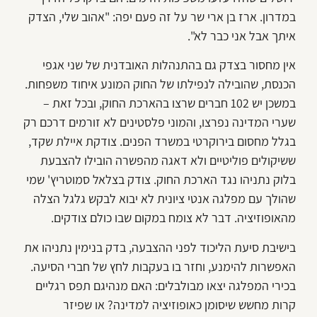
במדרון. ארז בן ארי שר על זה פעם יפה: "אהוב שלי, הצדק
איתך אבל אני כבר לא".
אין מחסור בצדק גם בהתנהלות האובדנית של שני אגפי
הכנסת, שהובילה לנפילתו של החוק המונע איחוד משפחות.
במשכן יש 102 חברים שרצו בהארכת החוק, ובכל זאת –
שערי המדינה נפרצו, והמוני פלסטינים לא זורמים דרכם רק
בגלל מחסום בירוקרטי במשרד הפנים. צודקת איילת שקד,
ששיקולים פוליטיים ולא דאגה מהפשרה הובילו להצבעת
בלוק נתניהו נגד הארכת החוק. צודק בצלאל סמוטריץ' שמי
שהולך עם מפלגה אנטי ציונית לא יבוא לבקש גלגל הצלה
מהאופוזיציה. דבר לא צומח במקום שבו כולם צודקים.
בישיבת סיעת הליכוד לפני ההצבעה, בדק בנימין נתניהו את
האפשרות להימנע, וחזר בו בעקבות לחץ של חברי הסיעה.
בכירי המפלגה יצאו מבולבלים: האם מנהיגם תפס רגליים
קרות מחשש שיסומן כאופוזיציה למדינה? או שפיזר