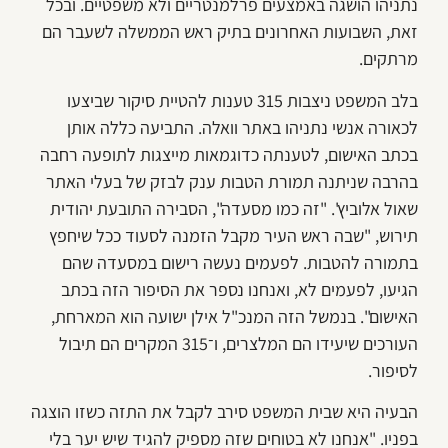
נתניהו הושגה באמצעים פרלמנטריים ולא משפטיים. ובכל
זאת, השבועות האחרונים בתיק ראש הממשלה לשעבר הם
מרתקים.
בלב המשפט ניצבות 315 טענות להטיית סיקור שביצעו
לכאורה אנשי נתניהו באתר וואלה. התביעה כללה אותן
בכתב האישום, לטענתה כדוגמאות מייצגות לתופעה רחבה
בהרבה שניתנה תמורת הטבות ענק לבזק של בעלי האתר
שאול אלוביץ'. "זה כמו מסעדה", הסבירה התובעת יהודית
תירוש, "שבה ראש העיר מקבל הזמנה לסעוד ככל שיחפץ
בתמורה להטבות. לפעמים נעשה רישום במסעדה שהם
הגיעו, לפעמים לא, ואנחנו נספר את הסיפור הזה בכתב
האישום". בנמשל הזה המנכ"ל אילן ישועה הוא המארחת,
העורכים שיעידו הם המלצרים, ו־315 המקרים הם תיבול
לסיפור.
הבעיה היא שבית המשפט סירב לקבל את התזה כשזו הוצגה
בפניו. "אנחנו לא בטוחים שזה מספיק להגיד שיש יער בלי