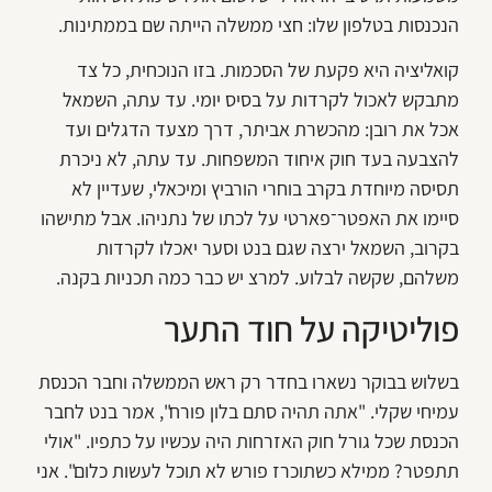
הנכנסות בטלפון שלו: חצי ממשלה הייתה שם בממתינות.
קואליציה היא פקעת של הסכמות. בזו הנוכחית, כל צד
מתבקש לאכול לקרדות על בסיס יומי. עד עתה, השמאל
אכל את רובן: מהכשרת אביתר, דרך מצעד הדגלים ועד
להצבעה בעד חוק איחוד המשפחות. עד עתה, לא ניכרת
תסיסה מיוחדת בקרב בוחרי הורביץ ומיכאלי, שעדיין לא
סיימו את האפטר־פארטי על לכתו של נתניהו. אבל מתישהו
בקרוב, השמאל ירצה שגם בנט וסער יאכלו לקרדות
משלהם, שקשה לבלוע. למרצ יש כבר כמה תכניות בקנה.
פוליטיקה על חוד התער
בשלוש בבוקר נשארו בחדר רק ראש הממשלה וחבר הכנסת
עמיחי שקלי. "אתה תהיה סתם בלון פורח", אמר בנט לחבר
הכנסת שכל גורל חוק האזרחות היה עכשיו על כתפיו. "אולי
תתפטר? ממילא כשתוכרז פורש לא תוכל לעשות כלום". אני