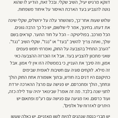
דווקא מרגיש יעיל, השיב שקלי. ובכל זאת, הודיע לו שהוא
נוטה להצביע בעד הארכת האיסור על איחוד משפחות.
שלוש שעות אחר־כך, כשהשחר עלה על ירושלים, שקלי שינה
את דעתו. בחינוך, אמר לי שלשום, יש כל כך הרבה גוונים.
הכל מורכב. בפוליטיקה – הכל על חוד התער. קוראים בשם
שלך, ואתה צריך להשיב "בעד" או "נגד". שקלי השיב "נגד".
"הערב התחיל בהצבעה על החוק, ואמרתי חמש פעמים
שאני מתכוון להצביע בעד. אבל אז הוכרזה ההצבעה כאי
אמון, וזה סיבך את העניין, כי בממשלה הזו אין לי אמון. אבל
זה מילא. לוקחים סוגיה עם חשיבות לאומית שבימים
כתיקונם היו דנים בה חודש, ובתוך אשמורת אחת החוק הולך
ונחתך, הולך ומתכרסם. יש פגישה עם מרצ? ההארכה יורדת
לחצי שנה בלבד. מה זה אומר? שבינואר יהיה עוד לילה כזה,
ועוד כרסום. ואז מגיעה עם פגישה עם רע"מ ופתאום יש
היתרים לאזרוח של אלפים".
יש חברי כנסת שנהנים להיות לשון מאזניים. יש כאלה שעשו