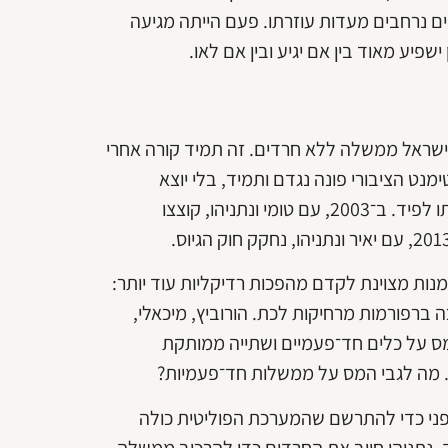
ם נרחבים מעדות עוזרתו. פעם הייתה מגיעה
פיע מאוד בין אם יגיע ובין אם לאו.
בישראל ממשלה ללא חרדים. זה תמיד קורה אחרי
נט הציבורי פונה נגדם ותמיד, בלי יוצא
מהכלל, כשבצד השני יש מפלגה בראשות מישהו ששם משפחתו לפיד. ב־2003, עם טומי ונתניהו, קוצצו
ות מצוינת לקדם מהפכות רדיקליות עוד יותר:
 ברפורמות מרחיקות לכת. הורוביץ, מיכאלי,
המס על כלים חד־פעמיים ושתייה ממותקת
ת. מה לגבי המס על ממשלות חד־פעמיות?
פני כדי להתרשם שהמערכת הפוליטית כולה
 נתניהו חייב את החרדים כדי להרכיב ממשלה,