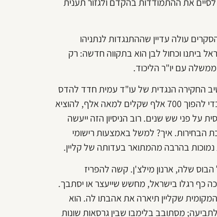
סיים את ההתמודדות בהקדם ולגזור תענית
רים עולה עדיין שההתנגדות לנתניהו
ראל ביתנו וכחול לבן הוא בתקווה חדשה: רק
ממשלה עם יו"ר הליכוד.
טיב החקירה הנגדית של עו"ד עמית חדד להדס
קליין. הוא ינסה לכרסם עם כפית בערמת הסיגרים והשמפניות כדי להפוך 700 אלף שקלים למאה אלף, להוציא
ת על פני שש שנים. רוב הניסיון הזה ייעשה
ת הבחירות. איך? למשל באמצעות רישומי
 נמוכות בהרבה מהמתואר בעדותה של קליין.
במבר הוא עדותו של הבוס שלה, ארנון מילצ'ן. קשה להפריז
 בן ה־75. חמש שנים לא דרכה כף רגלו בישראל, מחשש שייעצר או יסתבך.
המקומית שקליין תיארה את אהבתו לה. הוא
ין מחויבותו לתביעה; מסתובב בלימבו שבין גרסאות שונות