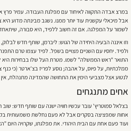
במרצ אבדה התקווה לאיחוד עם מפלגת העבודה. עמיר פרץ א
אבל מיכאלי עקשנית עוד יותר ממנו. נשגב מבינתה מדוע היא 
לשמור על המפלגה. אם זה חשוב ללפיד, היא סבורה, שיתאחד
וזו איננה הבעיה היחידה של הגוש: ליברמן, שותף חדש לבלוק, 
ולפיד. יחסיו עם השניים מצויים בשפל. לפיד עצמו טרם התפנ
התואר "ראש הממשלה" לשמו. מטרת העל שלו בבחירות היא ל
ממלכתיות, על פיוס, על אהבה; נוסע לפריז בצ'ארטר (כי כנף צ
לנטוע אצל מצביעי הימין את התחושה שהמדינה מתנהלת, אין
אחים מתנגחים
בצלאל סמוטריץ' עובר עכשיו חוויה ישנה עם שותף חדש: שוב
אחות שמפציצה בסקרים אבל לא פעם נחלשת משמעותית בקלפ
ועוד פעם אחת עם הבית היהודי. את מפלגתו, שקרויה היום "הציו