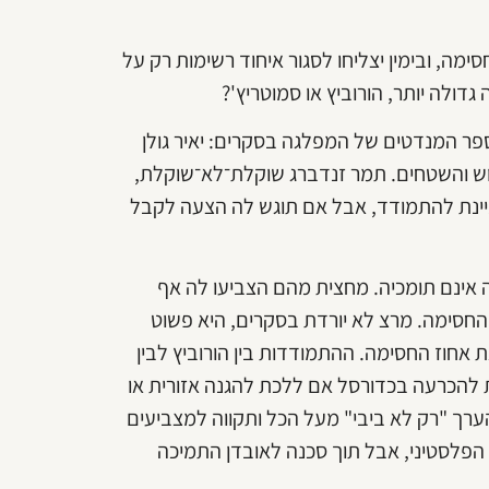
מה, ובימין יצליחו לסגור איחוד רשימות רק על
ולה יותר, הורוביץ או סמוטריץ'?
פר המנדטים של המפלגה בסקרים: יאיר גולן
וש והשטחים. תמר זנדברג שוקלת־לא־שוקלת,
ניינת להתמודד, אבל אם תוגש לה הצעה לקבל
בעיה שלה ב־2022: בוחרי המפלגה אינם תומכיה. מחצית מהם הצביעו לה אף
החסימה. מרצ לא יורדת בסקרים, היא פשוט
ת אחוז החסימה. ההתמודדות בין הורוביץ לבין
 להכרעה בכדורסל אם ללכת להגנה אזורית או
רך "רק לא ביבי" מעל הכל ותקווה למצביעים
 הפלסטיני, אבל תוך סכנה לאובדן התמיכה