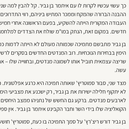
כך עשוי עכשיו לקרות לו עם איתמר בן גביר. קל להבין למה 
ההבנה הברורה שהמקח וממכר המתיש ביניהם, רווי התדרוכים ו
העבודה המקורית הייתה להשקיע, בפעם הראשונה אחרי חמיש
חדשים. במקום זאת, הנתק במו"מ שולח את הצדדים למלחמות
בן גביר מתבשם מתמיכה שכמותה מעולם לא הייתה לדמות כמו
הימין בבחירות הנוכחיות. רוב המנדטים החדשים בסקרים לרשי
שריצה עצמאית תוביל אותו לשמונה מנדטים, ובחווייה שלו – את
עשה.
מצד שני, סבור סמוטריץ' שאותה תמיכה היא כרגע אפלטונית. ה
לא יתקוף חלילה ישירות את בן גביר, רק ישכנע את מצביעי הימ
לארבעים מנדטים. ברקע גם החשש של נתניהו ממצב היחסים
הקואליציה שלו בידי השר וחבר הקבינט איתמר בן גביר. אין ספ
בן גביר דורש ריצ'רץ' על סמך התמיכה בו כעת, סמוטריץ' חו