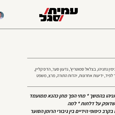
ימין נתניהו
,
בצלאל סמוטריץ'
,
גדעון סער
,
הדס קליין
,
 לפיד
,
ידיעות אחרונות
,
יהדות התורה
,
מרצ
,
משפט
תניהו בהמשך * מתי הפך מתן כהנא ממועמד
שדופק על דלתות * למה
 הוא הבעיה שלה ב–2022 * ומי ינצח בקרב כיפופי הידיים בין גיבורי הרומן הסוער