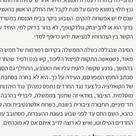
גנץ תלוי במוצא פיהם על מנת לקבל את החלק הראשון ברוטצי
שגם לו יש אפשרות להקים. השבוע ביקר בבית הכנסת במשרד
ברוך הוא או לרב יצחק גולדקנופף, לא ברור בדיוק למי. היחיד
הקשר בין הצהרותיו למציאות ידוע כרופף למדי.
הסיבה שבגללה כשלה הממשלה בקידום רפורמות של ממש הי
מאוד, כשנואשה התקווה לפיצול הליכוד, קיוו בנט ולפיד שהחרד
בהמשך, ברגע שקשה להניח עליו את האצבע, התחלף גם הסנ
מכתב החמץ המפורסם, העידה על כך. היא לא בחרה בסחבת סב
של הקואליציה כל צעד נגד החרדים נתפס כמהלך נגד היהד
מוסלמית. הציבור, בוודאי זה שתמך בממשלה, ליברלי בהרבה מ
חד־מיניים, תחבורה ציבורית בשבת, כשרות אלטרנטיבית ומה ל
כהנא, השם החם עד לפני שבוע בעונת ההעברות, מסתובב עכשיו
החרדים הטילו וטו, ואיש לא רוצה לריב איתם אם לא מוכרחים.