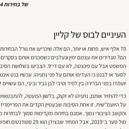
של בחירות 4
העיניים לבוס של קליין
70 אלף איש, פחות או יותר, הם אלה שיכריעו את גורל הבחירו
הם? מגדירים את עצמם ימין ונעלבים כשמכנים אותם בסקרים "
המשפט אבל עם פינצטה, לא עם די־9.
לסער או לבנט כי העדיפו אותם על פני נתניהו. עכשיו בנט אי
יועמדו בפני הברירה בין לפיד וטיבי לבן גביר וביבי, הם עשויים ל
כדי להחזיר אותם, נתניהו לא זקוק, בלשון המעטה, להתבטאוי
על היועמ"שית. זו אחת הסיבות שבעטיין הקדים את הפריימריז
והקשב הציבורי נמוך. אמנם בחירות מקדימות סמוך לבחירות 
מול סער ב־2019, אבל המחיר