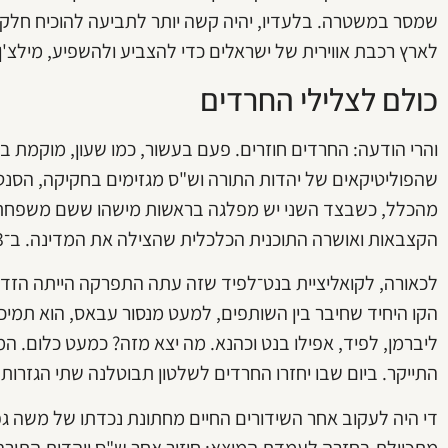
שמסר במשטרה. בלעדיו, יהיה קשה יותר לתביעה להוכיח חלקי
לארץ רכבת אווירית של ישראלים כדי להצביע ולהשפיע, מילצ'ן יש
כולם לצלילי החרדים
והרי הודעה: החרדים חוזרים. פעם בעשור, כמו שעון, מוקמת 
שהפוליטיקאים של יהדות התורה וש"ס מגזימים בחקיקה, הסנטימ
הקצבאות ואושרה התוכנית הכלכלית שהצילה את המדינה. ב־2013, עם יאיר ונתניהו, נחקק חוק הגיוס.
לכאורה, לקואליציית בנט־לפיד שזה עתה התפרקה הייתה הזדמנ
הקו היחיד שחיבר בין השותפים, למעט מנסור עבאס, הוא תמיכה
ליברמן, לפיד, אפילו בנט וכהנא. מה יצא מזה? כמעט כלום. 
התייקר. ביום שבו יחזרו החרדים לשלטון תבוטלנה שתי הגזרו
די היה לעקוב אחר השידורים החיים מחתונת נכדתו של משה ג
מתכיילת בחזרה לעמדת המוצא: חיזור אחר ש"ס ויהדות התורה.