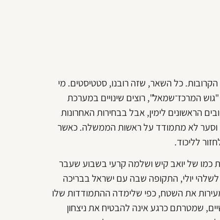
ת הקרובות. כל השאר, שזה רובנו, סטטיסטים. מי
גוש המרכז־שמאל", רוצים שינויים במערכת
 הצביעו בשלושת הסיבובים הראשונים לימין, אבל בבחירות האחרונות
ננו וסער לא מתמודד על ראשות הממשלה. כאשר
חזור לליכוד.
ות כמו של יואב קיש ושלמה קרעי בשבוע שעבר
 לשלהי יולי, התקופה שבה עם ישראל בבריכה
מעירות את השטח, כפי שלימדה ההתמודדות שלו
 שבצידן הוא 29 סטודנטים חופשיים, שמטרתם כרגע אינה להבטיח את ניצחון