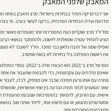
המאבק שלפני המאבק
שני דברים יקרו תמיד בבחירות בישראל: מרצ תיאבק באחוז החסי
מדרגות ועדת הבחירות המרכזית, בדקה לעשר בערב. מי בצרה גד
מול יו"ר מרצ שוקלים כעת התמודדות יותר מועמדים מאשר מס
הציע להחזיר עטרה שמאלנית ליושנה, ולהתמקד בנושאי הכיב
ואפילו שמה של זהבה גלאון כבר מוזכר. היו"ר לשעבר לא מעו
את ראשות המפלגה בלי בחירות לא בטוח שתסרב.
הנס של מרצ ב־2021 הוא ה
שאינם מזדהים עם עקרונותיה, כדי להבטיח שתעבור את אחוז 
נותרה עם אותו גרעין תמיכה שכבר אינו מספיק, לבדו, לעבור א
שאר הטוענים לכתר תהיה הכרעה בין שתי אפשרויות, שמשולות
אישית: עם הורוביץ, להמשיך בהתמרכזות שנובעת מהעמדת הע
אסטרטגיים מהגוש; או עם מישהו אחר, לייחד אותה שוב בנושא
ממצביעים ממורכזים יותר.