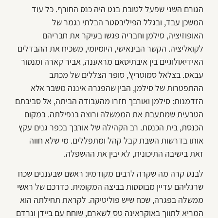
הגורם השני שפעל לטובת בנט היה כנס החורף. כל עוד
המשכן עבד, ובגלל הפיליבסטר הבלתי נגמר של
האופוזיציה, סילמן וחבריה פגשו בעיקר את חבריהם
לקואליציה. הקשר הבינאישי, היומיומי, משכיח את ההבדלים
האידיאולוגיים בין איבתיסאם מראענה, אביר קארה ומנסור
עבאס. בצלאל סמוטריץ', סופר הצללים של מכתב
ההתפטרות של סילמן, הבין שהפגרה איננה משבר אלא
הזדמנות: סילמן ואורבך חזרו מהעבודה הביתה, אל סביבתם
הטבעית שמתעבת את הממשלה ורוצה בנפילתה. במקום
הכנסת, בית הכנסת. רב הקהילה של אורבך בכפר גנים עקץ
אותו בדרשות השבת קבל קהל ומתפללים. מי שלא חווה
זאת בישיבה התיכונית, לא יבין את ההשפלה.
לבנט קרה מה שקרה לרבים מקודמיו: ראשם שבעננים שכח
שרגליהם עדיין מבוססות בביצה המקומית. כדרכם של ראשי
ממשלה בפגרה, שכח שיש פוליטיקה. לקראת תחילתה הוא
המריא לתווך באוקראינה טס לשארם, שוחח עם ביידן ונרדם