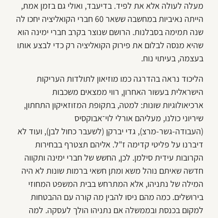
מעלה לעולה אלא את לפיד. בדיעבד, ואולי גם בזמן אמת,
הייתה נאיביות במחשבה ששאר 60 חברי הקואליציה יחכו לה
שנה תמימה בסבלנות. הרושם שנוצר בקרב חברי ימינה הוא
שהיא מנסה לבלום את פירוק הקואליציה רק כדי לבצע אותו
בעצמה, בעיתוי נוח.
הליכוד נראה בהדרגה כמו מוזיאון לתולדות העריקות
הישראלית בעשור האחרון, רווי ממצאים משכבות
ארכיאולוגיות שונות: למטה, בתקופת המזוזאיקון התחתון,
שיריוני כולנו, מעליהם אורלי לוי־אבוקסיס
(העבודה-גשר-מרצ), גדי יברקן (לשעבר כחול לבן), ועוד לא
דיברנו על פליטי קדימה ז"ל. אליהם תצטרף בבחירות
הקרובות עידית סילמן. לכן, החשש של חברי ימינה ותקווה
חדשה שאיתם נוהל משא ומתן חשאי ברמות שונות לא היה
המילה של נתניהו, אלא המתרחש בבית המשפט המחוזי
בירושלים. כמה מהם ניסו להבין מה קורה עם ההבטחות
למקום בכנסת ובממשלה אם נתניהו הולך לעסקה. למה