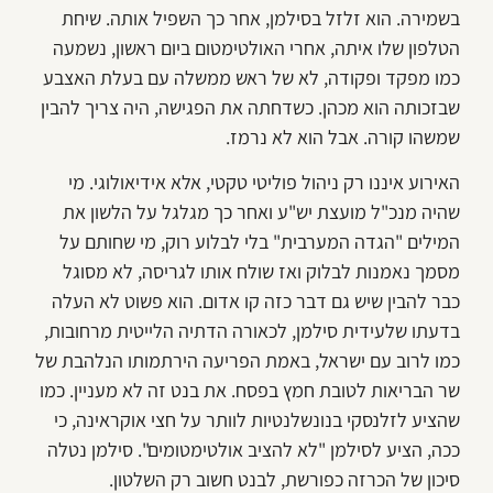
בשמירה. הוא זלזל בסילמן, אחר כך השפיל אותה. שיחת
הטלפון שלו איתה, אחרי האולטימטום ביום ראשון, נשמעה
כמו מפקד ופקודה, לא של ראש ממשלה עם בעלת האצבע
שבזכותה הוא מכהן. כשדחתה את הפגישה, היה צריך להבין
שמשהו קורה. אבל הוא לא נרמז.
האירוע איננו רק ניהול פוליטי טקטי, אלא אידיאולוגי. מי
שהיה מנכ"ל מועצת יש"ע ואחר כך מגלגל על הלשון את
המילים "הגדה המערבית" בלי לבלוע רוק, מי שחותם על
מסמך נאמנות לבלוק ואז שולח אותו לגריסה, לא מסוגל
כבר להבין שיש גם דבר כזה קו אדום. הוא פשוט לא העלה
בדעתו שלעידית סילמן, לכאורה הדתיה הלייטית מרחובות,
כמו לרוב עם ישראל, באמת הפריעה הירתמותו הנלהבת של
שר הבריאות לטובת חמץ בפסח. את בנט זה לא מעניין. כמו
שהציע לזלנסקי בנונשלנטיות לוותר על חצי אוקראינה, כי
ככה, הציע לסילמן "לא להציב אולטימטומים". סילמן נטלה
סיכון של הכרזה כפורשת, לבנט חשוב רק השלטון.