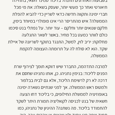
בשבועות האחרונים התנהל בליכוד סמינר חשאי, בתחילה
תיאורטי ואחר כך מעשי יותר, שעסק בשאלה: את מי מכל
חברי ימינה ותקווה חדשה כדאי לשריין כדי להביא להפלת
הממשלה? איש מהתריסר הרי אינו פופולרי במיוחד בימין,
חלקם שנואים יותר וחלקם – עוד יותר. על נפתלי בנט סיכמו
כולם לוותר כמעט בכל מחיר. באשר לשאר התגלעה
מחלוקת: יריב לוין, למשל, התנגד בתוקף לשריונה של איילת
שקד. הוא לא סולח לה על תרומתה העצומה להקמת
הממשלה.
למרבה התדהמה, התברר שיש דווקא תומך לצירוף שרת
הפנים לליכוד: בנימין נתניהו. כן, אותו נתניהו שחסם את
דרכה לא רק לרשימת הליכוד, אלא גם לבית בבלפור
ולמטוס ראש הממשלה. אך לפני שנתיים נשארה ימינה
באופוזיציה לממשלת החילופים, כי בליכוד דחו הצעה
חשאית של בנט לכניסה לקואליציה תמורת היתר לשקד
להתמודד בליכוד. מה נשתנה? ההיגיון של נתניהו, כמו
תמיד צופה פני עתיד ולא שנאות או אהבות עבר, היה