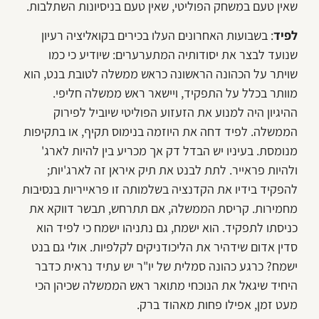
שאין טעם במשחק הפוליטי, שאין טעם בניסיונות השתלבות.
לפיד
: בשבועות האחרונים העלו בכירים בקואליציה רעיון
שנועד לבצר את יסודותיה המתערערים: שיודיע כי כמו
שויתר על הכהונה הראשונה כראש ממשלה לטובת בנט, הוא
מוותר בכלל על התפקיד, ויישאר ראש ממשלה חליפי.
ההיגיון היה למנוע את הזעזוע הפוליטי שיוביל לפירוק
הממשלה. לפיד דחה את היוזמה בנימוס תקיף, או בתקיפות
מנומסת. בעיניו יש הבדל דק אך מכריע בין להיות לארג'
ולהיות פראייר. לתת לבנט את תיק איראן זה לארג'יות;
להפקיד בידיו את הקדנציה בשלמותה זו פראייריות בנסיבות
מחמירות. קריסת הממשלה, אם תתרחש, תבשר דווקא את
כניסתו לתפקיד. הוא ישמח, גם נתניהו ישמח כי לפיד הוא
סדין אדום שידהיר את הליכודניקים לקלפיות. אולי גם בנט
ישמח? כרגע כהונה סמלית של יו"ר יש עתיד נראית כדבר
היחיד שיגאל את הנוכחי מתואר ראש הממשלה שכיהן הכי
מעט זמן, אפילו פחות מאהוד ברק.