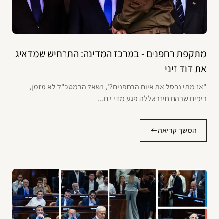
מתקפת רחפנים - במרכז המדינה: התרחיש שמדאיג
את דוד זיני
"אז מתי נחסל את איום הרחפנים?", נשאל הרמטכ"ל לא מזמן,
בימים שבהם חיזבאללה פגע מדי יום...
המשך קריאה