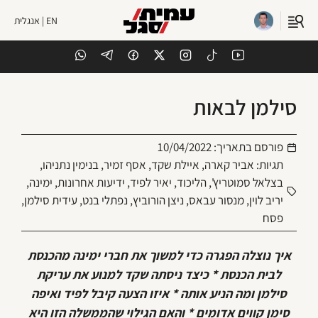
EN | אנגלית
סילמן לבאות
פורסם בתאריך:
10/04/2022
תגיות:
אביר קארה
,
איילת שקד
,
אסף זמיר
,
בנימין נתניהו
,
בצלאל סמוטריץ'
,
הליכוד
,
יאיר לפיד
,
ידיעות אחרונות
,
ימינה
,
יריב לוין
,
מנסור עבאס
,
ניצן הורוביץ
,
נפתלי בנט
,
עידית סילמן
,
פסח
איך נוצלה הפגרה כדי למשוך את חברי ימינה מהכנסת
לבית הכנסת * כיצד ניסתה שקד למנוע את עריקת
סילמן ומה הניע אותה * איזו הצעה קיבל לפיד ואיפה
סימן קווים אדומים * והאם הגילוי שהממשלה הזו היא