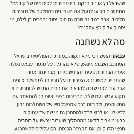
שישראל כץ או ניר ברקת יהיו מחויבים לסיכומים של קודמם?
המתווכים הציעו לנעול את השריונים בהחלטה של מזכירות
הליכוד, אבל במדינה שבה גם חוקי יסוד נהפכים בן לילה, מי
יסמוך על קומץ עסקנים?
מה לא נשתנה
עבאס
: האיש הכי מלא תקווה במערכת הפוליטית בישראל
הסתובב השבוע מיואש, שלא כהרגלו. על מנסור עבאס נפלה
אימת הבחירות בעיתוי הרגיש ביותר מבחינתו. אחרי
שהתחייב למשכנתא הציבורית על חבירתו לממשלה ציונית,
אבל עוד לפני שזכה להראות את הבית החדש לבוחריו. הוא
תקוע עכשיו עם שלד. הברירות בפניו איומות: להתאחד עם
המשותפת, ולהודות בכך שמפעל חייו של השתלבות נדון
לכישלון, או לרוץ לבד ולהסתכן גם מי שחושד עמוקות
ברע"מ צריך לדאוג מהתהליך שיעבור עכשיו על בוחריה
חפצי הדו קיום: אם תתפזר הכנסת, הם עלולים להשתכנע