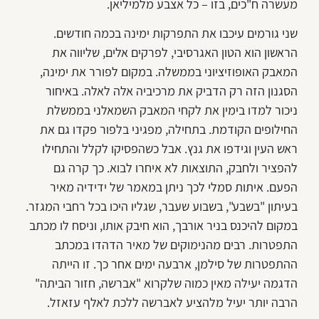
מעשרה ח"כים, בזו – כל אצבע מלמיליאן.
שני גורמים עיכבו את התפרקות ימינה בכמה חודשים.
הראשון הוא הטון האגרסיבי, לפרקים אלים, שליווה את
המאבק האופוזיציוני בממשלה. במקום לפורר את ימינה,
הסגנון הזה רק הדביק את מרכיביה אלה לאלה. באיחור
ניכור למדו בימין את לקחי המאבק השמאלני בממשלת
החילופים הקודמת. בתחילה, מפגיני בלפור פקדו גם את
ראש העין וגידפו את גנץ. אבל כשהפסיקו לקלל והתחילו
להפציר ולחבק, התוצאות לא איחרו לבוא. כך קרה גם
הפעם. איתות סמלי לכך ניתן במאמר של ידידיה מאיר
בעיתון "בשבע", בשבוע שעבר, שגליו היכו בכל רחבי המגזר.
במקום להיכנס בניר אורבך, הוא חיבק אותו, וניסח לו מכתב
התפטרות. רבים מהנימוקים של מאיר הדהדו במכתב
ההתפטרות של סילמן, ארבעה ימים אחר כך. זו הייתה
הדגמה יעילה מאין כמוה שלקרוא "אברשה, חזור הביתה"
הרבה יותר יעיל מלהציע לאברשה ללכת לאלף עזאזל.