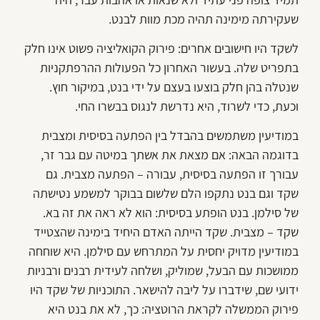
שעקירתה מימינה תהיה מכת מוות לבנט.
לשקד היו חישובים אחרים: פירוק הקואליציה פשוט אינו חלק
בתפריט שלה. בעשור האחרון כל הפעולות ההרפתקניות
שנטלה בהן חלק בוצעו בעצם על ידי בנט, במיקור חוץ.
וכעת, כדי לשרוד, היא נדרשת לנגוס בבשרו החי.
במודיעין משתמשים בהבדל בין הפתעה בסיסית ומצבית
בדוגמה הבאה: אם מצאת את אשתך במיטה עם גבר זר,
עבורך זו הפתעה בסיסית, עבורה – הפתעה מצבית. גם
שקד וגם בנט נתקפו הלם שלשום בבוקר למשמע נטישתה
של סילמן. בנט הופתע בסיסית: הוא לא ראה את זה בא.
שקד – מצבית. שקד הייתה האדם היחיד בימינה שהצטייד
במודיעין מדויק יחסית על המתרחש עם סילמן. היא שוחחה
ממושכות עם הבעל, שמוליק, ושלחה לעידית רבנים ורבניות
ידועי שם, שידברו על ליבה להישאר. התוכניות של שקד היו
פירוק הממשלה לקראת הרוטציה: כך, לא את בנט היא