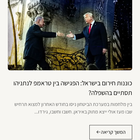
כוננות חירום בישראל: הפגישה בין טראמפ לנתניהו
תסתיים בהשפלה?
בין מלחמות במערכת הביטחון ניסו בחודש האחרון למצוא תרחיש
שבו מעז אולי ייצא מתוק באיראן. חשבו וחשבו, גירדו...
המשך קריאה